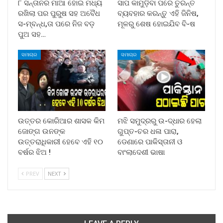
୮ ସନ୍ତାନର ମାଆ ହୋଇ ମଧ୍ୟ
ସାପ କାମୁଡ଼ିବା ପରେ ତୁରନ୍ତ
ରଖିଲା ପର ପୁରୁଷ ସହ ଅବୈଧ
ବ୍ୟବହାର କରନ୍ତୁ ଏହି ଜିନିଷ,
ସ-ମ୍ବନ୍ଧ,ତା ପରେ ନିଜ ବଡ଼
ମୂଳରୁ ଶେଷ ହୋଇଯିବ ବି-ଷ
ପୁଅ ସହ…
ସମାଚାର
ସମାଚାର
ଉତ୍ତର କୋରିଆର ଶାସକ କିମ
ମଝି ସମୁଦ୍ରରୁ ଉ-ଦ୍ଧାର ହେଲା
ଜୋଙ୍ଗ ଉନଙ୍କ
ଗୁପ୍ତ-ଚର ଧଳା ପାରା,
ଉତ୍ତରାଧିକାରୀ ହେବେ ଏହି ୧୦
ଡେଣାରେ ପାକିସ୍ତାନୀ ଓ
ବର୍ଷର ଝିଅ !
ବାଂଲାଦେଶୀ ଭାଷା
PREV
NEXT