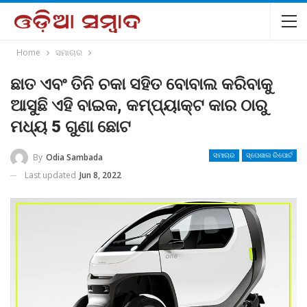
Home
ସମାଚାର
ଛାତ ଏବଂ ତିନି ଚକା ସହିତ ବୋବାଲ କରିବାକୁ
ଆସୁଛି ଏହି ବାଇକ, କମ୍ପ୍ୟାକ୍ଟ କାର ଠାରୁ
ମଧ୍ୟ 5 ଗୁଣା ଛୋଟ
By
Odia Sambada
ସମାଚାର
ସ୍ପେଶାଲ ରିପୋର୍ଟ
Last updated
Jun 8, 2022