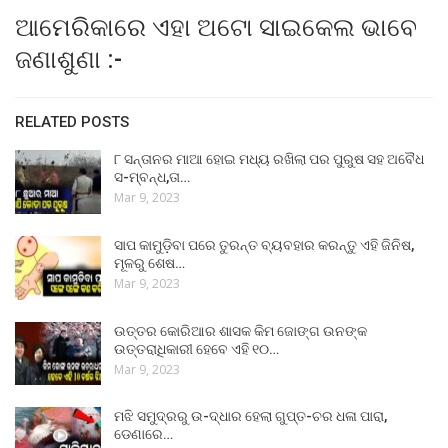
ଆମେରିକାରେ ଏହା ଅଟୋ ସାଇକେଲ ଭାବେ
ଜଣାଶୁଣା :-
RELATED POSTS
୮ ସନ୍ତାନର ମାଆ ହୋଇ ମଧ୍ୟ ରଖିଲା ପର ପୁରୁଷ ସହ ଅବୈଧ
ସ-ମ୍ବନ୍ଧ,ତା…
Mar 9, 2023
ସାପ କାମୁଡ଼ିବା ପରେ ତୁରନ୍ତ ବ୍ୟବହାର କରନ୍ତୁ ଏହି ଜିନିଷ,
ମୂଳରୁ ଶେଷ…
Mar 9, 2023
ଉତ୍ତର କୋରିଆର ଶାସକ କିମ ଜୋଙ୍ଗ ଉନଙ୍କ
ଉତ୍ତରାଧିକାରୀ ହେବେ ଏହି ୧୦…
Mar 9, 2023
ମଝି ସମୁଦ୍ରରୁ ଉ-ଦ୍ଧାର ହେଲା ଗୁପ୍ତ-ଚର ଧଳା ପାରା,
ଡେଣାରେ…