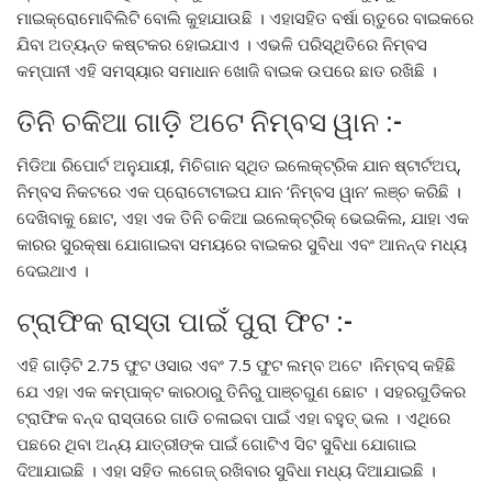
ମାଇକ୍ରୋମୋବିଲିଟି ବୋଲି କୁହାଯାଉଛି । ଏହାସହିତ ବର୍ଷା ଋତୁରେ ବାଇକରେ
ଯିବା ଅତ୍ୟନ୍ତ କଷ୍ଟକର ହୋଇଯାଏ । ଏଭଳି ପରିସ୍ଥିତିରେ ନିମ୍ବସ
କମ୍ପାନୀ ଏହି ସମସ୍ୟାର ସମାଧାନ ଖୋଜି ବାଇକ ଉପରେ ଛାତ ରଖିଛି ।
ତିନି ଚକିଆ ଗାଡ଼ି ଅଟେ ନିମ୍ବସ ୱାନ :-
ମିଡିଆ ରିପୋର୍ଟ ଅନୁଯାୟୀ, ମିଚିଗାନ ସ୍ଥିତ ଇଲେକ୍ଟ୍ରିକ ଯାନ ଷ୍ଟାର୍ଟଅପ୍,
ନିମ୍ବସ ନିକଟରେ ଏକ ପ୍ରୋଟୋଟାଇପ ଯାନ ‘ନିମ୍ବସ ୱାନ’ ଲଞ୍ଚ କରିଛି ।
ଦେଖିବାକୁ ଛୋଟ, ଏହା ଏକ ତିନି ଚକିଆ ଇଲେକ୍ଟ୍ରିକ୍ ଭେଇକିଲ, ଯାହା ଏକ
କାରର ସୁରକ୍ଷା ଯୋଗାଇବା ସମୟରେ ବାଇକର ସୁବିଧା ଏବଂ ଆନନ୍ଦ ମଧ୍ୟ
ଦେଇଥାଏ ।
ଟ୍ରାଫିକ ରାସ୍ତା ପାଇଁ ପୁରା ଫିଟ :-
ଏହି ଗାଡ଼ିଟି 2.75 ଫୁଟ ଓସାର ଏବଂ 7.5 ଫୁଟ ଲମ୍ବ ଅଟେ ।ନିମ୍ବସ୍ କହିଛି
ଯେ ଏହା ଏକ କମ୍ପାକ୍ଟ କାରଠାରୁ ତିନିରୁ ପାଞ୍ଚଗୁଣ ଛୋଟ । ସହରଗୁଡିକର
ଟ୍ରାଫିକ ବନ୍ଦ ରାସ୍ତାରେ ଗାଡି ଚଳାଇବା ପାଇଁ ଏହା ବହୁତ୍ ଭଲ । ଏଥିରେ
ପଛରେ ଥିବା ଅନ୍ୟ ଯାତ୍ରୀଙ୍କ ପାଇଁ ଗୋଟିଏ ସିଟ ସୁବିଧା ଯୋଗାଇ
ଦିଆଯାଇଛି । ଏହା ସହିତ ଲଗେଜ୍ ରଖିବାର ସୁବିଧା ମଧ୍ୟ ଦିଆଯାଇଛି ।