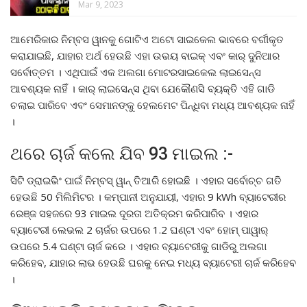
Mar 9, 2023
ଆମେରିକାର ନିମ୍ବସ ୱାନକୁ ଗୋଟିଏ ଅଟୋ ସାଇକେଲ ଭାବରେ ବର୍ଗୀକୃତ
କରାଯାଇଛି, ଯାହାର ଅର୍ଥ ହେଉଛି ଏହା ଉଭୟ ବାଇକ୍ ଏବଂ କାର୍ ଦୁନିଆର
ସର୍ବୋତ୍ତମ । ଏଥିପାଇଁ ଏକ ଅଲଗା ମୋଟରସାଇକେଲ ଲାଇସେନ୍ସ
ଆବଶ୍ୟକ ନାହିଁ । କାର୍ ଲାଇସେନ୍ସ ଥିବା ଯେକୌଣସି ବ୍ୟକ୍ତି ଏହି ଗାଡି
ଚଲାଇ ପାରିବେ ଏବଂ ସେମାନଙ୍କୁ ହେଲମେଟ ପିନ୍ଧିବା ମଧ୍ୟ ଆବଶ୍ୟକ ନାହିଁ
।
ଥରେ ଚାର୍ଜ କଲେ ଯିବ 93 ମାଇଲ :-
ସିଟି ଡ୍ରାଇଭିଂ ପାଇଁ ନିମ୍ବସ୍ ୱାନ୍ ତିଆରି ହୋଇଛି । ଏହାର ସର୍ବୋଚ୍ଚ ଗତି
ହେଉଛି 50 ମିଲିମିଟର । କମ୍ପାନୀ ଅନୁଯାୟୀ, ଏହାର 9 kWh ବ୍ୟାଟେରୀର
ରେଞ୍ଜ ସହଜରେ 93 ମାଇଲ ଦୂରତା ଅତିକ୍ରମ କରିପାରିବ । ଏହାର
ବ୍ୟାଟେରୀ ଲେଭଲ 2 ଚାର୍ଜର ଉପରେ 1.2 ଘଣ୍ଟା ଏବଂ ହୋମ୍ ପାୱାର୍
ଉପରେ 5.4 ଘଣ୍ଟା ଚାର୍ଜ କରେ । ଏହାର ବ୍ୟାଟେରୀକୁ ଗାଡିରୁ ଅଲଗା
କରିହେବ, ଯାହାର ଲାଭ ହେଉଛି ଘରକୁ ନେଇ ମଧ୍ୟ ବ୍ୟାଟେରୀ ଚାର୍ଜ କରିହେବ
।