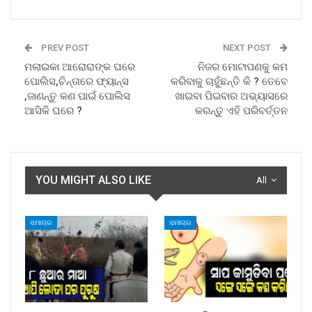
PREV POST
NEXT POST
ମଲାଇକା ଆରୋରାଙ୍କ ଘରେ
ନିଜର ମୋଟାପଣକୁ କମ
ପୋଲିସ,ଚିନ୍ତାରେ ଫ୍ୟାନ୍ସ
କରିବାକୁ ଚାହୁଁଛନ୍ତି କି ? ତେବେ
,ଜାଣନ୍ତୁ କଣ ପାଇଁ ପୋଲିସ
ଖାଇବା ପିଇବାର ଅଭ୍ୟାସରେ
ଆସିକି ଘରେ ?
କରନ୍ତୁ ଏହି ପରିବର୍ତ୍ତନ
YOU MIGHT ALSO LIKE
All
ସମାଚାର
ସମାଚାର