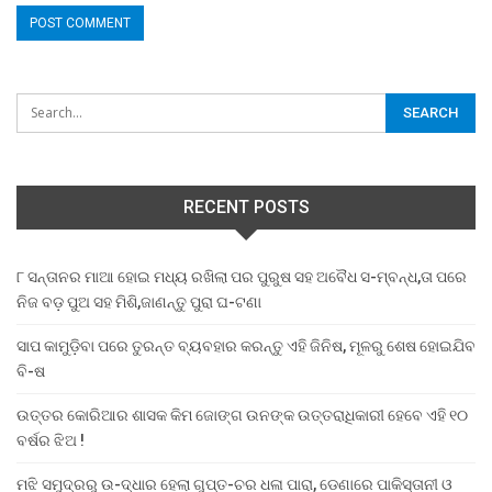
RECENT POSTS
୮ ସନ୍ତାନର ମାଆ ହୋଇ ମଧ୍ୟ ରଖିଲା ପର ପୁରୁଷ ସହ ଅବୈଧ ସ-ମ୍ବନ୍ଧ,ତା ପରେ
ନିଜ ବଡ଼ ପୁଅ ସହ ମିଶି,ଜାଣନ୍ତୁ ପୁରା ଘ-ଟଣା
ସାପ କାମୁଡ଼ିବା ପରେ ତୁରନ୍ତ ବ୍ୟବହାର କରନ୍ତୁ ଏହି ଜିନିଷ, ମୂଳରୁ ଶେଷ ହୋଇଯିବ
ବି-ଷ
ଉତ୍ତର କୋରିଆର ଶାସକ କିମ ଜୋଙ୍ଗ ଉନଙ୍କ ଉତ୍ତରାଧିକାରୀ ହେବେ ଏହି ୧୦
ବର୍ଷର ଝିଅ !
ମଝି ସମୁଦ୍ରରୁ ଉ-ଦ୍ଧାର ହେଲା ଗୁପ୍ତ-ଚର ଧଳା ପାରା, ଡେଣାରେ ପାକିସ୍ତାନୀ ଓ