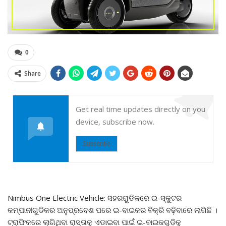
0
Share
Get real time updates directly on you
device, subscribe now.
Subscribe
Nimbus One Electric Vehicle: ସହରଗୁଡିକରେ ଇ-ସ୍କୁଟର
କମ୍ପାନୀଗୁଡିକର ଅନୁପ୍ରବେଶ ପରେ ଇ-ବାଇକର ବିକ୍ରି ବଢ଼ିବାରେ ଲାଗିଛି ।
ଟ୍ରାଫିକରେ ଲାଗିଥିବା ରାସ୍ତାକୁ ଏଡାଇବା ପାଇଁ ଇ-ବାଇକଗୁଡ଼ିକୁ