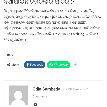
ଦିଆଯାଇଛି ଚମତ୍କାର ଫିଚର :-
ନିମ୍ବସ ୱାନର ମିନିମଲିଷ୍ଟ ଇଣ୍ଟେରିୟରରେ ଏକ ଡିସପ୍ଲେ ସ୍କ୍ରିନ୍,
ବ୍ଲୁଟୁଥ୍-ସଂଯୁକ୍ତ ସ୍ପିକର, ପାୱାର ୱିଣ୍ଡୋ, ଫାଷ୍ଟ ଫୋନ୍ ଚାର୍ଜର, ହିଟିଙ୍ଗ
ଏବଂ ଇଚ୍ଛାଧୀନ ଏୟାର କଣ୍ଡିସିନର ସାମିଲ ରହିଛି । କମ୍ପାନୀର
କହିବାନୁସାରେ, ଧକ୍କା ହେବାର ଚାନ୍ସ ଥିଲେ ଚେତାବନୀ ଦେବା ପାଇଁ ଗାଡିରେ
ଗୋଟିଏ ସେନସର ମଧ୍ୟ ଦିଆଯାଇଛି । ଏହା ଆସନ୍ତା ବର୍ଷଠାରୁ ଡେଲିଭର
ହେବାକୁ ଯାଉଛି ।
0
Share
Facebook
WhatsApp
Odia Sambada
4498 Posts
0
Comments