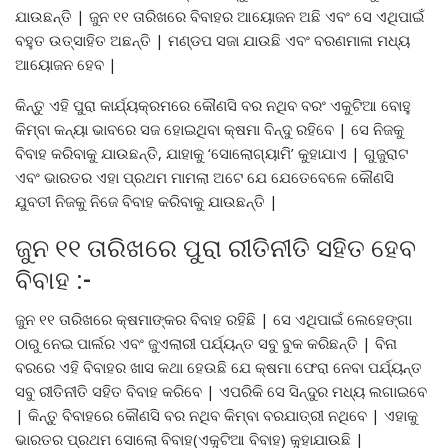
ଯାଉଛନ୍ତି | ଜୁନ ୧୧ ତାରିଖରେ ବିବାହର ଆୟୋଜନ ଅଛି ଏବଂ ସେ ଏଥିପାଇଁ
ବହୁତ ଉତ୍ସାହିତ ଅଛନ୍ତି | ମଣ୍ଡପ ସଜା ଯାଉଛି ଏବଂ ବରଣମାଳା ମଧ୍ୟ
ଆୟୋଜନ ହେବ |
କିନ୍ତୁ ଏହି ପୁରା କାର୍ଯ୍ୟକ୍ରମରେ କୌଣସି ବର ନଥିବ ବରଂ ଏକୁଟିଆ ବୋହୁ
କିମ୍ବା କନ୍ୟା ଭାବରେ ସଜ ହୋଇଥିବା କ୍ଷମା ବିନ୍ଦୁ ରହିବେ | ସେ ନିଜକୁ
ବିବାହ କରିବାକୁ ଯାଉଛନ୍ତି, ଯାହାକୁ ‘ସୋଲୋଗ୍ୟାମି’ କୁହାଯାଏ | ଗୁଜୁରାଟ
ଏବଂ ଭାରତର ଏହା ପ୍ରଥମ ମାମଲା ଅଟେ ଯେ ଯେତେବେଳେ କୌଣସି
ଯୁବତୀ ନିଜକୁ ନିଜେ ବିବାହ କରିବାକୁ ଯାଉଛନ୍ତି |
ଜୁନ ୧୧ ତାରିଖରେ ପୁରା ରୀତିନୀତି ସହିତ ହେବ
ବିବାହ :-
ଜୁନ ୧୧ ତାରିଖରେ କ୍ଷମାଙ୍କର ବିବାହ ରହିଛି | ସେ ଏଥିପାଇଁ ଲେହେଙ୍ଗା
ଠାରୁ ନେଇ ପାର୍ଲର ଏବଂ ଜୁଏଲାରୀ ପର୍ଯ୍ୟନ୍ତ ସବୁ ବୁକ କରିଛନ୍ତି | ବିନା
ବରରେ ଏହି ବିବାହର ଖାସ କଥା ହେଉଛି ଯେ କ୍ଷମା ଫେରା ନେବା ପର୍ଯ୍ୟନ୍ତ
ସବୁ ରୀତିନୀତି ସହିତ ବିବାହ କରିବେ | ଏପରିକି ସେ ସିନ୍ଦୁର ମଧ୍ୟ ଲଗାଇବେ
| କିନ୍ତୁ ବିବାହରେ କୌଣସି ବର ନଥିବ କିମ୍ବା ବରଯାତ୍ରୀ ନଥିବେ | ଏହାକୁ
ଭାରତର ପ୍ରଥମ ସୋଲୋ ବିବାହ(ଏକୁଟିଆ ବିବାହ) କୁହାଯାଉଛି |