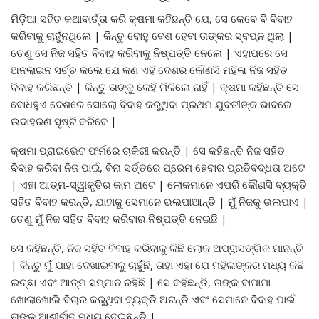
ମିଡ଼ିଆ ସହିତ କଥାବାର୍ତ୍ତା କରି କ୍ଷମା କହିଛନ୍ତି ଯେ, ସେ କେବେ ବି ବିବାହ
କରିବାକୁ ଚାହୁଁନଥିଲେ | କିନ୍ତୁ ବୋହୁ ବେଶ ହେବା ତାଙ୍କର ସ୍ବପ୍ନ ଥିଲା |
ତେଣୁ ସେ ନିଜ ସହିତ ବିବାହ କରିବାକୁ ନିଷ୍ପତ୍ତି ନେଲେ | ଏହାପରେ ସେ
ଅନଲାଇନ ସର୍ଚ୍ଚ କଲେ ଯେ କଣ ଏହି ଦେଶର କୌଣସି ମହିଳା ନିଜ ସହିତ
ବିବାହ କରିଛନ୍ତି | କିନ୍ତୁ ତାଙ୍କୁ କେହି ମିଳିଲେ ନାହିଁ | କ୍ଷମା କହିଛନ୍ତି ସେ
ବୋଧହୁଏ ଦେଶରେ ସୋଲୋ ବିବାହ କରୁଥିବା ପ୍ରଥମ ଯୁବତୀଙ୍କ ଭାବରେ
ଉଦାହରଣ ସୃଷ୍ଟି କରିବେ |
କ୍ଷମା ପ୍ରାଇଭେଟ ଫର୍ମରେ ଚାକିରୀ କରନ୍ତି | ସେ କହିଛନ୍ତି ନିଜ ସହିତ
ବିବାହ କରିବା ନିଜ ପାଇଁ, ବିନା ସର୍ତ୍ତରେ ପ୍ରେମ ହେବାର ପ୍ରତିବଦ୍ଧତା ଅଟେ
| ଏହା ଆତ୍ମ-ସ୍ୱୀକୃତିର କାମ ଅଟେ | ଲୋକମାନେ ଏପରି କୌଣସି ବ୍ୟକ୍ତି
ସହିତ ବିବାହ କରନ୍ତି, ଯାହାକୁ ସେମାନେ ଭଲପାଆନ୍ତି | ମୁଁ ନିଜକୁ ଭଲପାଏ |
ତେଣୁ ମୁଁ ନିଜ ସହିତ ବିବାହ କରିବାର ନିଷ୍ପତ୍ତି ନେଇଛି |
ସେ କହିଛନ୍ତି, ନିଜ ସହିତ ବିବାହ କରିବାକୁ କିଛି ଲୋକ ଅପ୍ରାସଙ୍ଗିକ ମାନନ୍ତି
| କିନ୍ତୁ ମୁଁ ଯାହା ଦେଖାଇବାକୁ ଚାହୁଁଛି, ତାହା ଏହା ଯେ ମହିଳାଙ୍କର ମଧ୍ୟ କିଛି
ଇଚ୍ଛା ଏବଂ ଆତ୍ମ ସମ୍ମାନ ରହିଛି | ସେ କହିଛନ୍ତି, ତାଙ୍କ ବାପାମା
ଖୋଲାଖୋଲି ବିଚାର କରୁଥିବା ବ୍ୟକ୍ତି ଅଟନ୍ତି ଏବଂ ସେମାନେ ବିବାହ ପାଇଁ
ତାଙ୍କୁ ଆଶୀର୍ବାଦ ମଧ୍ୟ ଦେଇଛନ୍ତି |