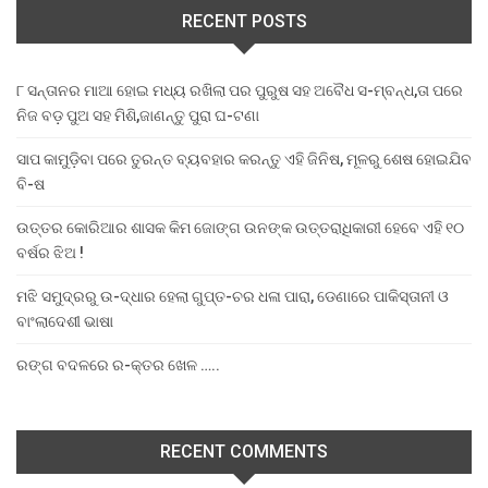
RECENT POSTS
୮ ସନ୍ତାନର ମାଆ ହୋଇ ମଧ୍ୟ ରଖିଲା ପର ପୁରୁଷ ସହ ଅବୈଧ ସ-ମ୍ବନ୍ଧ,ତା ପରେ
ନିଜ ବଡ଼ ପୁଅ ସହ ମିଶି,ଜାଣନ୍ତୁ ପୁରା ଘ-ଟଣା
ସାପ କାମୁଡ଼ିବା ପରେ ତୁରନ୍ତ ବ୍ୟବହାର କରନ୍ତୁ ଏହି ଜିନିଷ, ମୂଳରୁ ଶେଷ ହୋଇଯିବ
ବି-ଷ
ଉତ୍ତର କୋରିଆର ଶାସକ କିମ ଜୋଙ୍ଗ ଉନଙ୍କ ଉତ୍ତରାଧିକାରୀ ହେବେ ଏହି ୧୦
ବର୍ଷର ଝିଅ !
ମଝି ସମୁଦ୍ରରୁ ଉ-ଦ୍ଧାର ହେଲା ଗୁପ୍ତ-ଚର ଧଳା ପାରା, ଡେଣାରେ ପାକିସ୍ତାନୀ ଓ
ବାଂଲାଦେଶୀ ଭାଷା
ରଙ୍ଗ ବଦଳରେ ର-କ୍ତର ଖେଳ …..
RECENT COMMENTS