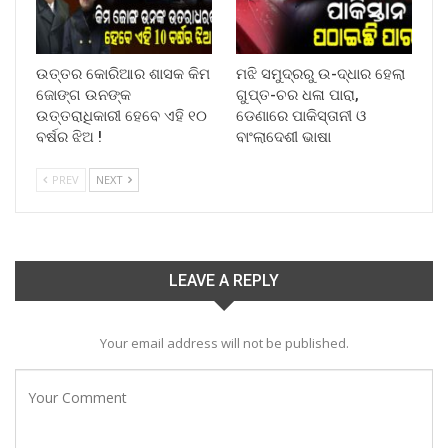
ଉତ୍ତର କୋରିଆର ଶାସକ କିମ
ମଝି ସମୁଦ୍ରରୁ ଉ-ଦ୍ଧାର ହେଲା
ଜୋଙ୍ଗ ଉନଙ୍କ
ଗୁପ୍ତ-ଚର ଧଳା ପାରା,
ଉତ୍ତରାଧିକାରୀ ହେବେ ଏହି ୧୦
ଡେଣାରେ ପାକିସ୍ତାନୀ ଓ
ବର୍ଷର ଝିଅ !
ବାଂଲାଦେଶୀ ଭାଷା
PREV
NEXT
LEAVE A REPLY
Your email address will not be published.