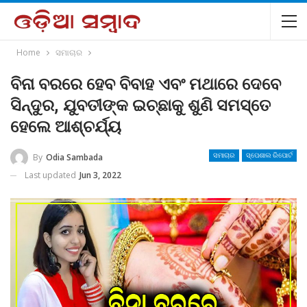
Home
ସମାଚାର
ବିନା ବରରେ ହେବ ବିବାହ ଏବଂ ମଥାରେ ଦେବେ
ସିନ୍ଦୁର, ଯୁବତୀଙ୍କ ଇଚ୍ଛାକୁ ଶୁଣି ସମସ୍ତେ
ହେଲେ ଆଶ୍ଚର୍ଯ୍ୟ
By
Odia Sambada
ସମାଚାର
ସ୍ପେଶାଲ ରିପୋର୍ଟ
Last updated
Jun 3, 2022