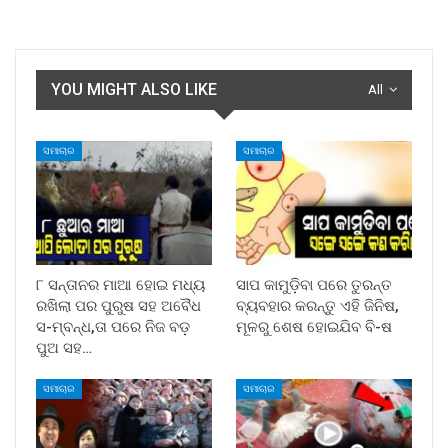
YOU MIGHT ALSO LIKE
All
ସମାଚାର
ସମାଚାର
୮ ସନ୍ତାନର ମାଆ ହୋଇ ମଧ୍ୟ
ସାପ କାମୁଡ଼ିବା ପରେ ତୁରନ୍ତ
ରଖିଲା ପର ପୁରୁଷ ସହ ଅବୈଧ
ବ୍ୟବହାର କରନ୍ତୁ ଏହି ଜିନିଷ,
ସ-ମ୍ବନ୍ଧ,ତା ପରେ ନିଜ ବଡ଼
ମୂଳରୁ ଶେଷ ହୋଇଯିବ ବି-ଷ
ପୁଅ ସହ…
ସମାଚାର
ସମାଚାର