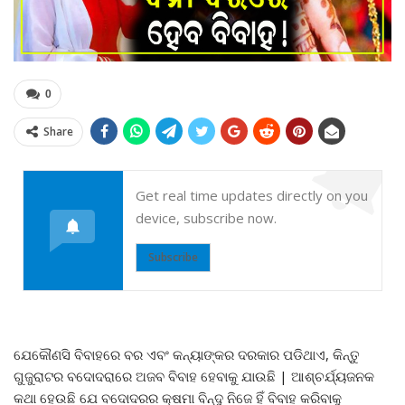
0
Share
Get real time updates directly on you
device, subscribe now.
Subscribe
ଯେକୌଣସି ବିବାହରେ ବର ଏବଂ କନ୍ୟାଙ୍କର ଦରକାର ପଡିଥାଏ, କିନ୍ତୁ
ଗୁଜୁରାଟର ବଦୋଦରାରେ ଅଜବ ବିବାହ ହେବାକୁ ଯାଉଛି | ଆଶ୍ଚର୍ଯ୍ୟଜନକ
କଥା ହେଉଛି ଯେ ବଦୋଦରର କ୍ଷମା ବିନ୍ଦୁ ନିଜେ ହିଁ ବିବାହ କରିବାକୁ