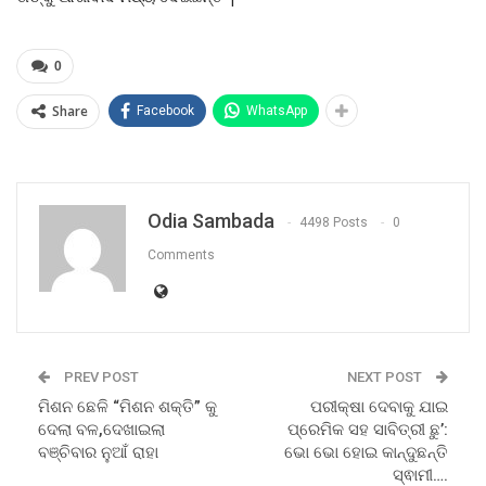
0
Share
Facebook
WhatsApp
Odia Sambada
4498 Posts
0
Comments
PREV POST
NEXT POST
ମିଶନ ଛେଳି “ମିଶନ ଶକ୍ତି” କୁ
ପରୀକ୍ଷା ଦେବାକୁ ଯାଇ
ଦେଲା ବଳ,ଦେଖାଇଲା
ପ୍ରେମିକ ସହ ସାବିତ୍ରୀ ଛୁ’:
ବଞ୍ଚିବାର ନୁଆଁ ରାହା
ଭୋ ଭୋ ହୋଇ କାନ୍ଦୁଛନ୍ତି
ସ୍ଵାମୀ….