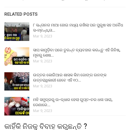
RELATED POSTS
୮ ସନ୍ତାନର ମାଆ ହୋଇ ମଧ୍ୟ ରଖିଲା ପର ପୁରୁଷ ସହ ଅବୈଧ
ସ-ମ୍ବନ୍ଧ,ତା…
Mar 9, 2023
ସାପ କାମୁଡ଼ିବା ପରେ ତୁରନ୍ତ ବ୍ୟବହାର କରନ୍ତୁ ଏହି ଜିନିଷ,
ମୂଳରୁ ଶେଷ…
Mar 9, 2023
ଉତ୍ତର କୋରିଆର ଶାସକ କିମ ଜୋଙ୍ଗ ଉନଙ୍କ
ଉତ୍ତରାଧିକାରୀ ହେବେ ଏହି ୧୦…
Mar 9, 2023
ମଝି ସମୁଦ୍ରରୁ ଉ-ଦ୍ଧାର ହେଲା ଗୁପ୍ତ-ଚର ଧଳା ପାରା,
ଡେଣାରେ…
Mar 9, 2023
କାହିଁକି ନିଜକୁ ବିବାହ କରୁଛନ୍ତି ?