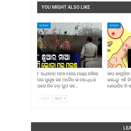
YOU MIGHT ALSO LIKE
ସମାଚାର
ସମାଚାର
୮ ସନ୍ତାନର ମାଆ ହୋଇ ମଧ୍ୟ ରଖିଲା
ସାପ କାମୁଡ଼ିବ
ପର ପୁରୁଷ ସହ ଅବୈଧ ସ-ମ୍ବନ୍ଧ,ତା
କରନ୍ତୁ ଏହି ଜ
ପରେ ନିଜ ବଡ଼ ପୁଅ ସହ…
ହୋଇଯିବ ବି-
PREV
NEXT
LEA