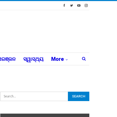
ରଞ୍ଜନ
ସ୍ୱାସ୍ଥ୍ୟ
More