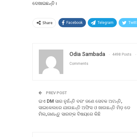
ଦେଖାଇଛନ୍ତି।
Share
Facebook
Telegram
Twitt
Odia Sambada
4498 Posts
Comments
PREV POST
ଇଏ DM ସାର ନୁହଁନ୍ତି ବରଂ ଜଣେ ସେବକ ଅଟନ୍ତି,
ସାଇକେଲରେ ଯାଉଛନ୍ତି ଅଫିସ ଓ ଖାଉଛନ୍ତି ମିଡ଼ ଡେ
ମିଲ,ଜାଣନ୍ତୁ ସାରଙ୍କ ବିଷୟରେ କିଛି