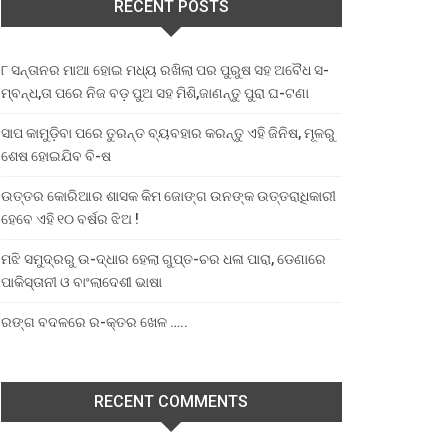
RECENT POSTS
୮ ସନ୍ତାନର ମାଆ ହୋଇ ମଧ୍ୟ ରଖିଲା ପର ପୁରୁଷ ସହ ଅବୈଧ ସ-
ମ୍ବନ୍ଧ,ତା ପରେ ନିଜ ବଡ଼ ପୁଅ ସହ ମିଶି,ଜାଣନ୍ତୁ ପୁରା ଘ-ଟଣା
ସାପ କାମୁଡ଼ିବା ପରେ ତୁରନ୍ତ ବ୍ୟବହାର କରନ୍ତୁ ଏହି ଜିନିଷ, ମୂଳରୁ
ଶେଷ ହୋଇଯିବ ବି-ଷ
ଉତ୍ତର କୋରିଆର ଶାସକ କିମ ଜୋଙ୍ଗ ଉନଙ୍କ ଉତ୍ତରାଧିକାରୀ
ହେବେ ଏହି ୧୦ ବର୍ଷର ଝିଅ !
ମଝି ସମୁଦ୍ରରୁ ଉ-ଦ୍ଧାର ହେଲା ଗୁପ୍ତ-ଚର ଧଳା ପାରା, ଡେଣାରେ
ପାକିସ୍ତାନୀ ଓ ବାଂଲାଦେଶୀ ଭାଷା
ରଙ୍ଗ ବଦଳରେ ର-କ୍ତର ଖେଳ …..
RECENT COMMENTS