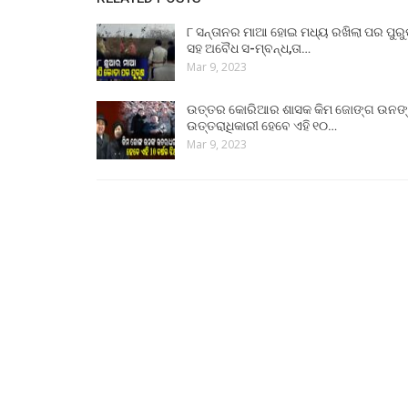
୮ ସନ୍ତାନର ମାଆ ହୋଇ ମଧ୍ୟ ରଖିଲା ପର ପୁର
ସହ ଅବୈଧ ସ-ମ୍ବନ୍ଧ,ତା…
Mar 9, 2023
ଉତ୍ତର କୋରିଆର ଶାସକ କିମ ଜୋଙ୍ଗ ଉନଙ
ଉତ୍ତରାଧିକାରୀ ହେବେ ଏହି ୧୦…
Mar 9, 2023