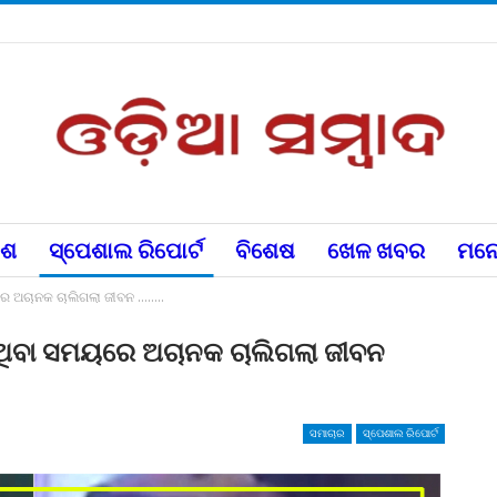
େଶ
ସ୍ପେଶାଲ ରିପୋର୍ଟ
ବିଶେଷ
ଖେଳ ଖବର
ମନୋ
ୟରେ ଅଚାନକ ଚାଲିଗଲା ଜୀବନ ……..
ରୁଥିବା ସମୟରେ ଅଚାନକ ଚାଲିଗଲା ଜୀବନ
ସମାଚାର
ସ୍ପେଶାଲ ରିପୋର୍ଟ