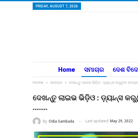
FRIDAY, AUGUST 7, 2026
Home
ସମାଚାର
ଦେଶ ବିଦ
Home
ସମାଚାର
ଦେଖନ୍ତୁ ଲାଇଭ ଭିଡ଼ିଓ : ଡ଼୍ୟାନ୍ସ କରୁଥିବା ସମ
ଦେଖନ୍ତୁ ଲାଇଭ ଭିଡ଼ିଓ : ଡ଼୍ୟାନ୍ସ କ
……..
Last updated
May 29, 2022
By
Odia Sambada