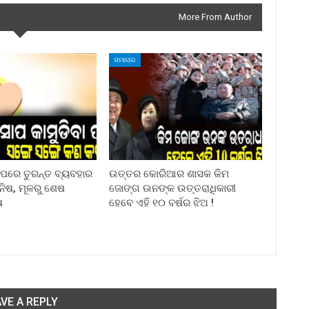
More From Author
ସମାଚାର
ା ପରେ ତୁରନ୍ତ ବ୍ୟବହାର
ଉତ୍ତର କୋରିଆର ଶାସକ କିମ
ିନିଷ, ମୂଳରୁ ଶେଷ
ଜୋଙ୍ଗ ଉନଙ୍କ ଉତ୍ତରାଧିକାରୀ
ଷ
ହେବେ ଏହି ୧୦ ବର୍ଷର ଝିଅ !
VE A REPLY