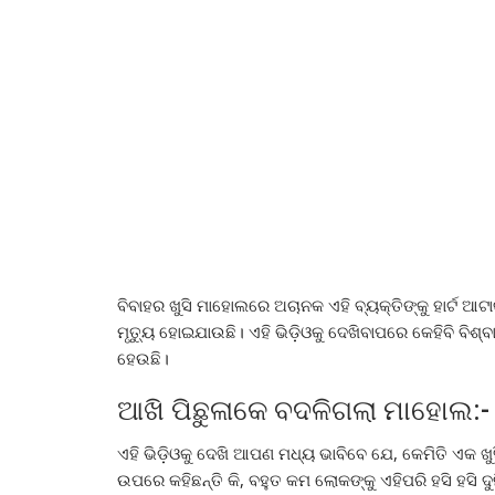
ବିବାହର ଖୁସି ମାହୋଲରେ ଅଚାନକ ଏହି ବ୍ୟକ୍ତିଙ୍କୁ ହାର୍ଟ ଆଟ
ମୃତ୍ୟୁ ହୋଇଯାଉଛି। ଏହି ଭିଡ଼ିଓକୁ ଦେଖିବାପରେ କେହିବି ବିଶ
ହେଉଛି।
ଆଖି ପିଛୁଳାକେ ବଦଳିଗଲା ମାହୋଲ:-
ଏହି ଭିଡ଼ିଓକୁ ଦେଖି ଆପଣ ମଧ୍ୟ ଭାବିବେ ଯେ, କେମିତି ଏକ ଖୁସି
ଉପରେ କହିଛନ୍ତି କି, ବହୁତ କମ ଲୋକଙ୍କୁ ଏହିପରି ହସି ହସି 