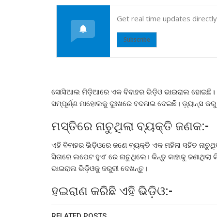
Get real time updates directl
Subscribe
ସୋସିଆଲ ମିଡ଼ିଆରେ ଏକ ବିବାହର ଭିଡ଼ିଓ ଭାଇରାଲ ହୋଇଛି। କିନ
ସମ୍ପୂର୍ଣ୍ଣ ମାହୋଲକୁ ଦୁଃଖରେ ବଦଳାଇ ଦେଇଛି। ଡ଼୍ୟାନ୍ସ କରୁ
ମସ୍ତିରେ ନାଚୁଥିଲା ବ୍ୟକ୍ତି ଜଣକ:-
ଏହି ବିବାହର ଭିଡ଼ିଓରେ ଜଣେ ବ୍ୟକ୍ତି ଏକ ମହିଳା ସହିତ ନା
ସିତାରେ ଲପେଟ ହୁଏ’ ରେ ନାଚୁଥିଲେ। କିନ୍ତୁ କାହାକୁ ଜଣାଥିଲା 
ଭାଇରାଲ ଭିଡ଼ିଓକୁ ଜରୁରୀ ଦେଖନ୍ତୁ।
ହଇରାଣ କରିଛି ଏହି ଭିଡ଼ିଓ:-
RELATED POSTS