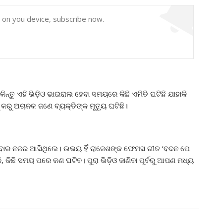
y on you device, subscribe now.
୍ତୁ ଏହି ଭିଡ଼ିଓ ଭାଇରାଲ ହେବା ସମୟରେ କିଛି ଏମିତି ଘଟିଛି ଯାହାକି
 କରୁ ଅଚାନକ ଜଣେ ବ୍ୟକ୍ତିଙ୍କ ମୃତ୍ୟୁ ଘଟିଛି।
ଚୁଥିବାର ନଜର ଆସିଥିଲେ। ଉଭୟ ହିଁ ରାଜେଶଙ୍କ ଫେମସ ଗୀତ ‘ବଦନ ପେ
କି, କିଛି ସମୟ ପରେ କଣ ଘଟିବ। ପୁରା ଭିଡ଼ିଓ ଜାଣିବା ପୂର୍ବରୁ ଆପଣ ମଧ୍ୟ