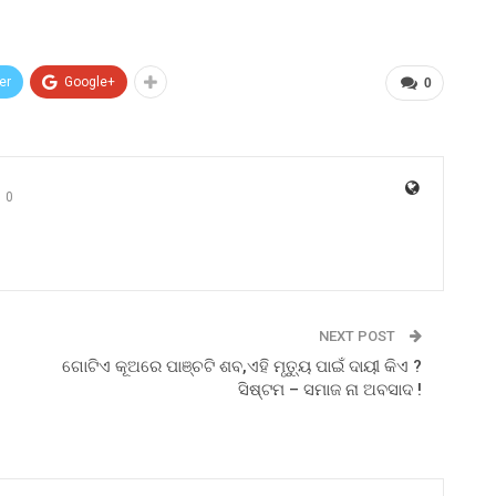
er
Google+
0
0
NEXT POST
ଗୋଟିଏ କୂଅରେ ପାଞ୍ଚଟି ଶବ,ଏହି ମୃତ୍ୟୁ ପାଇଁ ଦାୟୀ କିଏ ?
ସିଷ୍ଟମ – ସମାଜ ନା ଅବସାଦ !