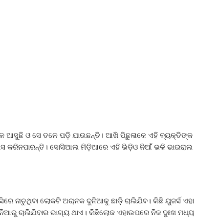
ାକ ଆସୁଛି ଓ ସେ ତଳେ ପଡ଼ି ଯାଉଛନ୍ତି। ଆଖି ପିଛୁଳାକେ ଏହି ବ୍ୟକ୍ତିଙ୍କ
୍ବାସ କରିନପାରନ୍ତି। ସୋସିଆଲ ମିଡ଼ିଆରେ ଏହି ଭିଡ଼ିଓ ନିଆଁ ଭଳି ଭାଇରାଲ
ରେ ନାଚୁଥିବା ଲୋକଟି ଅଚାନକ ଦୁନିଆକୁ ଛାଡ଼ି ଚାଲିଯିବ। କିଛି ୟୁଜର୍ସ ଏହା
ଦୁନିଆରୁ ଚାଲିଯିବାର ଭାଗ୍ୟ ଥାଏ। କିଛିଲୋକ ଏହାଉପରେ ନିଜ ଦୁଃଖ ମଧ୍ୟ