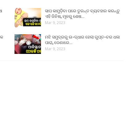
ୁଷ
ସାପ କାମୁଡ଼ିବା ପରେ ତୁରନ୍ତ ବ୍ୟବହାର କରନ୍ତୁ
ଏହି ଜିନିଷ, ମୂଳରୁ ଶେଷ…
Mar 9, 2023
୍କ
ମଝି ସମୁଦ୍ରରୁ ଉ-ଦ୍ଧାର ହେଲା ଗୁପ୍ତ-ଚର ଧଳା
ପାରା, ଡେଣାରେ…
Mar 9, 2023