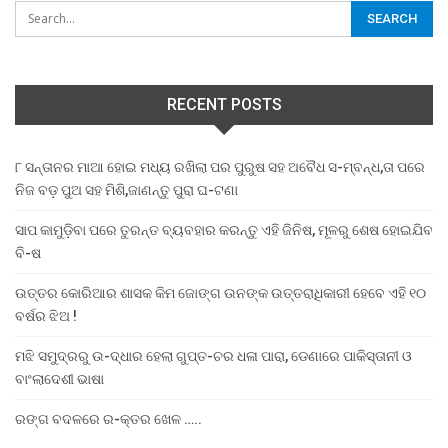
RECENT POSTS
୮ ସନ୍ତାନର ମାଆ ହୋଇ ମଧ୍ୟ ରଖିଲା ପର ପୁରୁଷ ସହ ଅବୈଧ ସ-ମ୍ବନ୍ଧ,ତା ପରେ
ନିଜ ବଡ଼ ପୁଅ ସହ ମିଶି,ଜାଣନ୍ତୁ ପୁରା ଘ-ଟଣା
ସାପ କାମୁଡ଼ିବା ପରେ ତୁରନ୍ତ ବ୍ୟବହାର କରନ୍ତୁ ଏହି ଜିନିଷ, ମୂଳରୁ ଶେଷ ହୋଇଯିବ
ବି-ଷ
ଉତ୍ତର କୋରିଆର ଶାସକ କିମ ଜୋଙ୍ଗ ଉନଙ୍କ ଉତ୍ତରାଧିକାରୀ ହେବେ ଏହି ୧୦
ବର୍ଷର ଝିଅ !
ମଝି ସମୁଦ୍ରରୁ ଉ-ଦ୍ଧାର ହେଲା ଗୁପ୍ତ-ଚର ଧଳା ପାରା, ଡେଣାରେ ପାକିସ୍ତାନୀ ଓ
ବାଂଲାଦେଶୀ ଭାଷା
ରଙ୍ଗ ବଦଳରେ ର-କ୍ତର ଖେଳ …..