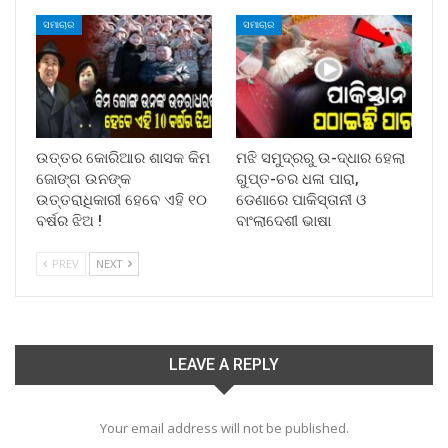
ସମାଚାର
ସମାଚାର
ଉତ୍ତର କୋରିଆର ଶାସକ କିମ
ମଝି ସମୁଦ୍ରରୁ ଉ-ଦ୍ଧାର ହେଲା
ଜୋଙ୍ଗ ଉନଙ୍କ
ଗୁପ୍ତ-ଚର ଧଳା ପାରା,
ଉତ୍ତରାଧିକାରୀ ହେବେ ଏହି ୧୦
ଡେଣାରେ ପାକିସ୍ତାନୀ ଓ
ବର୍ଷର ଝିଅ !
ବାଂଲାଦେଶୀ ଭାଷା
PREV
NEXT
LEAVE A REPLY
Your email address will not be published.