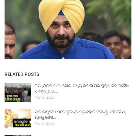
RELATED POSTS
୮ ସନ୍ତାନର ମାଆ ହୋଇ ମଧ୍ୟ ରଖିଲା ପର ପୁରୁଷ ସହ ଅବୈଧ
ସ-ମ୍ବନ୍ଧ,ତା…
Mar 9, 2023
ସାପ କାମୁଡ଼ିବା ପରେ ତୁରନ୍ତ ବ୍ୟବହାର କରନ୍ତୁ ଏହି ଜିନିଷ,
ମୂଳରୁ ଶେଷ…
Mar 9, 2023