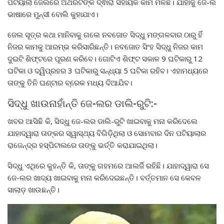
ପଟିୟାଲା ଜେଲରେ ଅଥରିଟିଙ୍କ ଦ୍ଵାରା ସହାୟକ କାମ ମିଳିଛି। ଯାହାକୁ ଜେ-ଲ
ଭାଷାରେ ମୁନ୍ସୀ ବୋଲି କୁହାଯାଏ।
ଜେଲ ସୂତ୍ର କଥା ମାନିବାକୁ ଗଲେ ନବଜୋତ ସିଦ୍ଧୁ ମଙ୍ଗଳବାର ଠାରୁ ହିଁ
ନିଜର କାମକୁ ଆରମ୍ଭ କରିସାରିଛନ୍ତି। ନବଜୋତ ସିଂହ ସିଦ୍ଧୁ ନିଜର କାମ
ଦୁଇଟି ଶିଫ୍ଟରେ ପୂରଣ କରିବେ। ଗୋଟିଏ ଶିଫ୍ଟ ସକାଳ 9 ଘଟିକାରୁ 12
ଘଟିକା ଓ ଦ୍ୱିପ୍ରହର 3 ଘଟିକାରୁ ସନ୍ଧ୍ୟା 5 ଘଟିକା ରହିବ। ଏହାମଧ୍ୟରେ
ତାଙ୍କୁ ତିନି ଘଣ୍ଟାର ବ୍ରେକ ମଧ୍ୟ ଦିଆଯିବ।
ସିଦ୍ଧୁ ଖାଉନାହାଁନ୍ତି ଜେ-ଲର ଡାଲି-ରୁଟି:-
ଖବର ଆସିଛି କି, ସିଦ୍ଧୁ ଜେ-ଲର ଡାଲି-ରୁଟି ଖାଇବାକୁ ମନା କରିଦେଲେ
ଯାହାଦ୍ୱାରା ତାଙ୍କର ସ୍ୱାସ୍ଥ୍ୟ ବିଗିଡ଼ିଥିଲା ଓ ସୋମବାର ଦିନ ପଟିୟାଲାର
ରାଜେନ୍ଦ୍ର ହସ୍ପିଟାଲରେ ତାଙ୍କୁ ଭର୍ତ୍ତି କରାଯାଇଥିଲା।
ସିଦ୍ଧୁ ଏଥିରେ କୁହନ୍ତି କି, ତାଙ୍କୁ ଗହମରେ ଆଲର୍ଜି ରହିଛି। ଯାହାଦ୍ୱାରା ସେ
ଜେ-ଲର ଖାଦ୍ୟ ଖାଇବାକୁ ମନା କରିଦେଇଛନ୍ତି। ବର୍ତ୍ତମାନ ସେ କେବଳ
ସାଲାଡ଼ ଖାଉଛନ୍ତି।