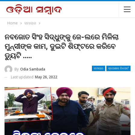
Home
ସମାଚାର
ନବଜୋତ ସିଂହ ସିଦ୍ଧୁଙ୍କୁ ଜେ-ଲରେ ମିଳିଲା
ମୁନ୍ସୀଙ୍କ କାମ, ଦୁଇଟି ଶିଫ୍ଟରେ କରିବେ
ଡ୍ୟୁଟି …..
By
Odia Sambada
ସମାଚାର
ସ୍ପେଶାଲ ରିପୋର୍ଟ
Last updated
May 26, 2022