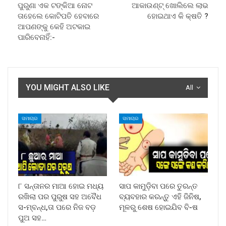
ପୁରୁଣା ଏକ ଟଙ୍କିଆ ନୋଟ
ଆକାଉଣ୍ଟ୍ ଖୋଲିଲେ ଲାଭ
ତାହେଲେ କୋଟିପତି ହେବାରେ
ହୋଇଥାଏ କି କ୍ଷତି ?
ଆପଣଙ୍କୁ କେହି ଅଟକାଇ
ପାରିବେନାହିଁ:-
YOU MIGHT ALSO LIKE
All
ସମାଚାର
ସମାଚାର
୮ ସନ୍ତାନର ମାଆ ହୋଇ ମଧ୍ୟ
ସାପ କାମୁଡ଼ିବା ପରେ ତୁରନ୍ତ
ରଖିଲା ପର ପୁରୁଷ ସହ ଅବୈଧ
ବ୍ୟବହାର କରନ୍ତୁ ଏହି ଜିନିଷ,
ସ-ମ୍ବନ୍ଧ,ତା ପରେ ନିଜ ବଡ଼
ମୂଳରୁ ଶେଷ ହୋଇଯିବ ବି-ଷ
ପୁଅ ସହ…