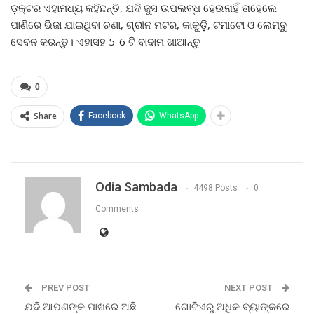
ଡ଼କ୍ଟର ଏହାମଧ୍ୟ କହିଛନ୍ତି, ଯଦି ଜୁସ ଉପଲବ୍ଧ ହେଉନାହିଁ ତାହେଲେ
ପାଣିରେ ଭିଜା ଯାଇଥିବା ଚଣା, ଗ୍ରୀନ ମଟର, କାକୁଡ଼ି, ଟମାଟୋ ଓ ଲେମ୍ବୁ
ସେବନ କରନ୍ତୁ। ଏହାସହ 5-6 ଟି ବାଦାମ ଖାଆନ୍ତୁ
0
Share
Facebook
WhatsApp
Odia Sambada
4498 Posts
0
Comments
PREV POST
NEXT POST
ଯଦି ଆପଣଙ୍କ ପାଖରେ ଅଛି
ଗୋଟିଏରୁ ଅଧିକ ବ୍ୟାଙ୍କରେ