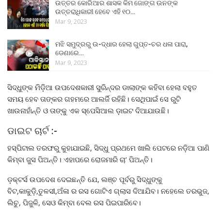
ଉତ୍ତର କୋରିଆର ଶାସକ କିମ ଜୋଙ୍ଗ ଉନଙ୍କ
ଉତ୍ତରାଧିକାରୀ ହେବେ ଏହି ୧୦…
Mar 9, 2023
ମଝି ସମୁଦ୍ରରୁ ଉ-ଦ୍ଧାର ହେଲା ଗୁପ୍ତ-ଚର ଧଳା ପାରା,
ଡେଣାରେ…
Mar 9, 2023
ସିଦ୍ଧୁଙ୍କ ମିଡ଼ିଆ ଉପଦେଶକାରୀ ସୁରିନ୍ଦର ଡାଲାଙ୍କ କହିବା ହେଲା ବହୁତ
ସମୟ ହେବ ତାଙ୍କର ଗହମରେ ଆଲର୍ଜି ରହିଛି। ସେଥିପାଇଁ ସେ ରୁଟି
ଖାଉନାହାଁନ୍ତି ଓ ତାଙ୍କୁ ଏକ ସ୍ପେସିଆଲ ଡ଼ାଇଟ ଦିଆଯାଉଛି।
ଡାଇଟ ଚାର୍ଟ :-
ହସ୍ପିଟାଲ ତରଫରୁ କୁହାଯାଇଛି, ସିଦ୍ଧୁ ପ୍ରଥମେ ଖାଲି ପେଟରେ ନଡ଼ିଆ ପାଣି
କିମ୍ବା ଜୁସ ପିଅନ୍ତି। ଏହାପରେ ରୋଜମାରି ଚା’ ପିଅନ୍ତି।
ଡ଼କ୍ଟର୍ସ ଉପଦେଶ ଦେଇଛନ୍ତି ଯେ, ଲଞ୍ଚ ପୂର୍ବରୁ ସିଦ୍ଧୁଙ୍କୁ
ବିଟ,କାକୁଡ଼ି,ତୁଳସୀ,ଅଁଳା ର ରସ ଗୋଟିଏ ଗ୍ଲାସ ଦିଆଯିବ। ନହେଲେ ତରଭୁଜ,
ଲିଚୁ, ପିଜୁଳି, ସେଓ କିମ୍ବା ବେଲ ରସ ପିଇପାରିବେ।