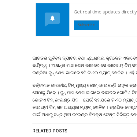
Get real time updates directl
Subscribe
ଭାରତର ପୂର୍ବତନ ବ୍ୟାଟର ତଥା ନ୍ୟାଶନାଲ କ୍ରିକେଟ ଏକାଡେମୀ 
ଦାୟିତ୍ୱ । ଆସନ୍ତା ମାସ ଶେଷ ଭାଗରେ ସେ ଭାରତୀୟ ଟିମ୍‌ ସହ 
ଇଣ୍ଡିଆ ଜୁନ୍‌ ଶେଷ ଭାଗରେ ୨ଟି ଟି-୨୦ ମ୍ୟାଚ୍‌ ଖେଳିବ । ଏ
ବର୍ତ୍ତମାନ ଭାରତୀୟ ଟିମ୍‌ ମୁଖ୍ୟ କୋଚ୍‌ ହେଉଛନ୍ତି ରାହୁଲ ଡ୍ର
ସେଠାକୁ ଯିବେ । ଜୁନ୍‌ ମାସ ଶେଷ ଭାଗରେ ଭାରତର ଗୋଟିଏ ଟି
ଗୋଟିଏ ଟିମ୍‌ ଇଂଲଣ୍ଡ ଯିବ । ଯେଉଁ ସମୟରେ ଟି-୨୦ ମ୍ୟାଚ୍
କାଉଣ୍ଟୀ ଟିମ୍‌ ସହ ଅଭ୍ୟାସ ମ୍ୟାଚ୍‌ ଖେଳିବ । ଡ୍ରାଭିଡ ଟେଷ୍
ପାଇଁ ଅଧାରୁ ବନ୍ଦ ଥିବା ଇଂଲଣ୍ଡ ବିପକ୍ଷ ଟେଷ୍ଟ ସିରିଜ୍‌ର ଶ
RELATED POSTS