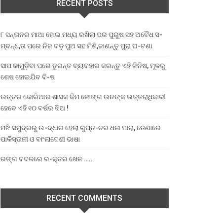
RECENT POSTS
୮ ସନ୍ତାନର ମାଆ ହୋଇ ମଧ୍ୟ ରଖିଲା ପର ପୁରୁଷ ସହ ଅବୈଧ ସ-
ମ୍ବନ୍ଧ,ତା ପରେ ନିଜ ବଡ଼ ପୁଅ ସହ ମିଶି,ଜାଣନ୍ତୁ ପୁରା ଘ-ଟଣା
ସାପ କାମୁଡ଼ିବା ପରେ ତୁରନ୍ତ ବ୍ୟବହାର କରନ୍ତୁ ଏହି ଜିନିଷ, ମୂଳରୁ
ଶେଷ ହୋଇଯିବ ବି-ଷ
ଉତ୍ତର କୋରିଆର ଶାସକ କିମ ଜୋଙ୍ଗ ଉନଙ୍କ ଉତ୍ତରାଧିକାରୀ
ହେବେ ଏହି ୧୦ ବର୍ଷର ଝିଅ !
ମଝି ସମୁଦ୍ରରୁ ଉ-ଦ୍ଧାର ହେଲା ଗୁପ୍ତ-ଚର ଧଳା ପାରା, ଡେଣାରେ
ପାକିସ୍ତାନୀ ଓ ବାଂଲାଦେଶୀ ଭାଷା
ରଙ୍ଗ ବଦଳରେ ର-କ୍ତର ଖେଳ …..
RECENT COMMENTS