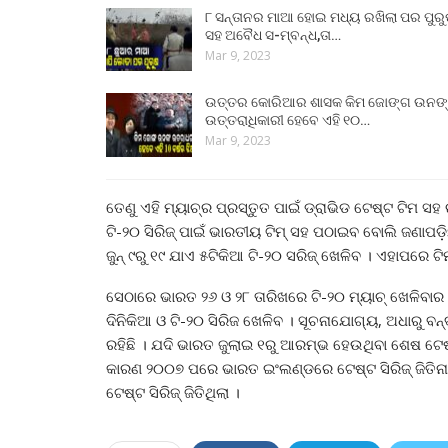
୮ ସନ୍ତାନର ମାଆ ହୋଇ ମଧ୍ୟ ରଖିଲା ପର ପୁର
ସହ ଅବୈଧ ସ-ମ୍ବନ୍ଧ,ତା…
Mar 9, 2023
ଉତ୍ତର କୋରିଆର ଶାସକ କିମ ଜୋଙ୍ଗ ଉନଙ
ଉତ୍ତରାଧିକାରୀ ହେବେ ଏହି ୧୦…
Mar 9, 2023
ତେଣୁ ଏହି ମ୍ୟାଚ୍‌ର ପ୍ରସ୍ତୁତ ପାଇଁ ଡ୍ରାଭିଡ ଟେଷ୍ଟ ଟିମ ସହ
ଟି-୨୦ ସିରିଜ୍‌ ପାଇଁ ଭାରତୀୟ ଟିମ୍‌ ସହ ପଠାଇବ ବୋଲି ଜଣ
ଜୁନ୍ ୯ରୁ ୧୯ ଯାଏ ୫ଟିକିଆ ଟି-୨୦ ସରିଜ୍ ଖେଳିବ । ଏହାପରେ ଟି
ସେଠାରେ ଭାରତ ୨୬ ଓ ୨୮ ତାରିଖରେ ଟି-୨୦ ମ୍ୟାଚ୍‌ ଖେଳିବାର
ଦିନିକିଆ ଓ ଟି-୨୦ ସିରିଜ ଖେଳିବ । ସୂଚନାଯୋଗ୍ୟ, ଅଧାରୁ ବ
ରହିଛି । ଯଦି ଭାରତ ଜୁଲାଇ ୧ରୁ ଆରମ୍ଭ ହେଉଥିବା ଶେଷ ଟେଷ୍ଟ
କାରଣ ୨୦୦୭ ପରେ ଭାରତ ଇଂଲଣ୍ଡରେ ଟେଷ୍ଟ ସିରିଜ୍‌ ଜିତିନା
ଟେଷ୍ଟ ସିରିଜ୍‌ ଜିତିଥିଲା ।