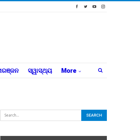
ରଞ୍ଜନ
ସ୍ୱାସ୍ଥ୍ୟ
More