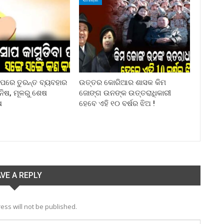
ା ପରେ ତୁରନ୍ତ ବ୍ୟବହାର
ଉତ୍ତର କୋରିଆର ଶାସକ କିମ
ିନିଷ, ମୂଳରୁ ଶେଷ
ଜୋଙ୍ଗ ଉନଙ୍କ ଉତ୍ତରାଧିକାରୀ
ଷ
ହେବେ ଏହି ୧୦ ବର୍ଷର ଝିଅ !
VE A REPLY
ess will not be published.