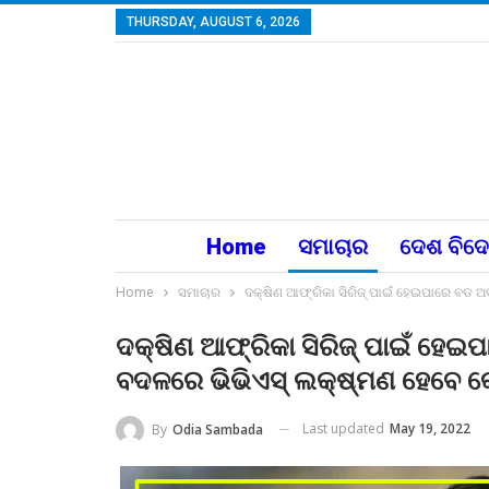
THURSDAY, AUGUST 6, 2026
Home
ସମାଚାର
ଦେଶ ବିଦ
Home
ସମାଚାର
ଦକ୍ଷିଣ ଆଫ୍ରିକା ସିରିଜ୍ ପାଇଁ ହେଇପାରେ ବଡ ଅ
ଦକ୍ଷିଣ ଆଫ୍ରିକା ସିରିଜ୍ ପାଇଁ ହେଇ
ବଦଳରେ ଭିଭିଏସ୍ ଲକ୍ଷ୍ମଣ ହେବେ କ
Last updated
May 19, 2022
By
Odia Sambada