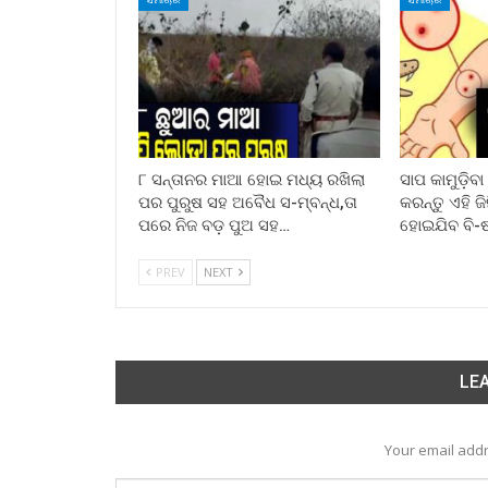
୮ ସନ୍ତାନର ମାଆ ହୋଇ ମଧ୍ୟ ରଖିଲା
ସାପ କାମୁଡ଼ିବ
ପର ପୁରୁଷ ସହ ଅବୈଧ ସ-ମ୍ବନ୍ଧ,ତା
କରନ୍ତୁ ଏହି ଜ
ପରେ ନିଜ ବଡ଼ ପୁଅ ସହ…
ହୋଇଯିବ ବି-
PREV
NEXT
LEA
Your email addr