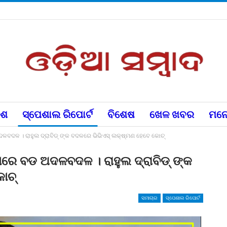
େଶ
ସ୍ପେଶାଲ ରିପୋର୍ଟ
ବିଶେଷ
ଖେଳ ଖବର
ମନୋ
ଦଳବଦଳ । ରାହୁଲ ଦ୍ରାବିଡ୍ ଙ୍କ ବଦଳରେ ଭିଭିଏସ୍ ଲକ୍ଷ୍ମଣ ହେବେ କୋଚ୍
ପାରେ ବଡ ଅଦଳବଦଳ । ରାହୁଲ ଦ୍ରାବିଡ୍ ଙ୍କ
ୋଚ୍
ସମାଚାର
ସ୍ପେଶାଲ ରିପୋର୍ଟ