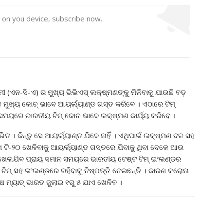
y on you device, subscribe now.
(ଏନ-ସି-ଏ) ର ମୁଖ୍ୟ ଭିଭିଏସ୍‌ ଲକ୍ଷ୍ମଣଙ୍କୁ ମିଳିବାକୁ ଯାଉଛି ବଡ଼
ମୁଖ୍ୟ କୋଚ୍‌ ଭାବେ ଆୟର୍ଲ୍ୟାଣ୍ଡ ଗସ୍ତ କରିବେ । ଏଠାରେ ଟିମ୍‌
ହି ସମୟରେ ଭାରତୀୟ ଟିମ୍‌ କୋଚ ଭାବେ ଲକ୍ଷ୍ମଣ କାର୍ଯ୍ୟ କରିବେ ।
ାଭିଡ । କିନ୍ତୁ ସେ ଆୟର୍ଲ୍ୟାଣ୍ଡ ଯିବେ ନାହିଁ । ଏଥିପାଇଁ ଲକ୍ଷ୍ମଣ ଦଳ ସହ
ମ ଟି-୨୦ ଖେଳିବାକୁ ଆୟର୍ଲ୍ୟାଣ୍ଡ ଗସ୍ତରେ ଯିବାକୁ ଥିବା ବେଳେ ଆଉ
‌ ଖେଳାଯିବ ପ୍ରାୟ ସମାନ ସମୟରେ ଭାରତୀୟ ଟେଷ୍ଟ ଟିମ୍‌ ଇଂଲଣ୍ଡର
ଟ ଟିମ୍‌ ସହ ଇଂଲଣ୍ଡରେ ରହିବାକୁ ନିଷ୍ପତ୍ତି ନେଇଛନ୍ତି । କାରଣ କରୋନା
େଷ ମ୍ୟାଚ୍‌ ଭାରତ ଜୁଲାଇ ୧ରୁ ୫ ଯାଏ ଖେଳିବ ।