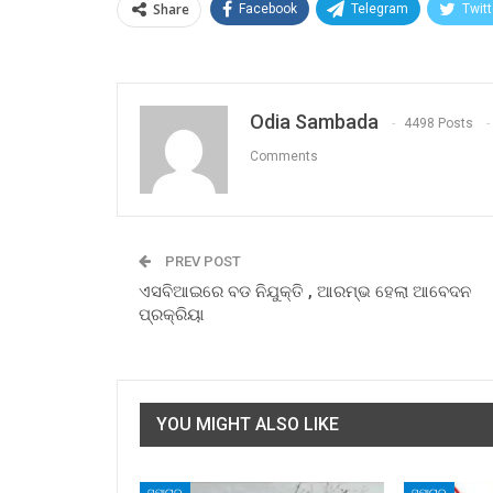
Share
Facebook
Telegram
Twitt
Odia Sambada
4498 Posts
Comments
PREV POST
ଏସବିଆଇରେ ବଡ ନିଯୁକ୍ତି , ଆରମ୍ଭ ହେଲା ଆବେଦନ
ପ୍ରକ୍ରିୟା
YOU MIGHT ALSO LIKE
ସମାଚାର
ସମାଚାର