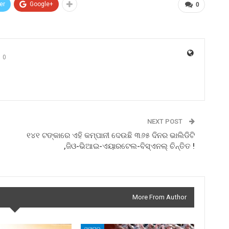
er
Google+
0
0
NEXT POST
୧୪୧ ଟଙ୍କାରେ ଏହି‌ କମ୍ପାନୀ ଦେଉଛି ୩୬୫ ଦିନର ଭାଲିଡିଟି
,ଜିଓ-ଭିଆଇ-ଏୟାରଟେଲ-ବିସ୍ଏନଲ୍ ଚିନ୍ତିତ !
More From Author
ସମାଚାର