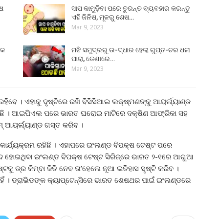
ୁଷ
ସାପ କାମୁଡ଼ିବା ପରେ ତୁରନ୍ତ ବ୍ୟବହାର କରନ୍ତୁ
ଏହି ଜିନିଷ, ମୂଳରୁ ଶେଷ…
Mar 9, 2023
୍କ
ମଝି ସମୁଦ୍ରରୁ ଉ-ଦ୍ଧାର ହେଲା ଗୁପ୍ତ-ଚର ଧଳା
ପାରା, ଡେଣାରେ…
Mar 9, 2023
 ରହିବେ । ଏହାକୁ ଦୃଷ୍ଟିରେ ରଖି ବିସିସିଆଇ ଲକ୍ଷ୍ମଣଙ୍କୁ ଆୟର୍ଲ୍ୟାଣ୍ଡ
ାପଡ଼ିଛି । ଆଇପିଏଲ ପରେ ଭାରତ ଘରୋଇ ମାଟିରେ ଦକ୍ଷିଣ ଆଫ୍ରିକା ସହ
ମ୍‌ ଆୟର୍ଲ୍ୟାଣ୍ଡ ଗସ୍ତ କରିବ ।
 କାର୍ଯ୍ୟକ୍ରମ ରହିଛି । ଏହାପରେ ଇଂଲଣ୍ଡ ବିପକ୍ଷ ଟେଷ୍ଟ ପରେ
ନ୍ଦ ହୋଇଥିବା ଇଂଲଣ୍ଡ ବିପକ୍ଷ ଟେଷ୍ଟ ସିରିଜ୍‌ରେ ଭାରତ ୨-୧ରେ ଆଗୁଆ
କୁ ଡ୍ର କିମ୍ବା ଜିତି ନେବ ତା’ହେଲେ ନୂଆ ଇତିହାସ ସୃଷ୍ଟି କରିବ ।
ହିଁ । ଡ୍ରାଭିଡଙ୍କ କ୍ୟାପ୍ଟେନ୍ସିରେ ଭାରତ ଶେଷଥର ପାଇଁ ଇଂଲଣ୍ଡରେ