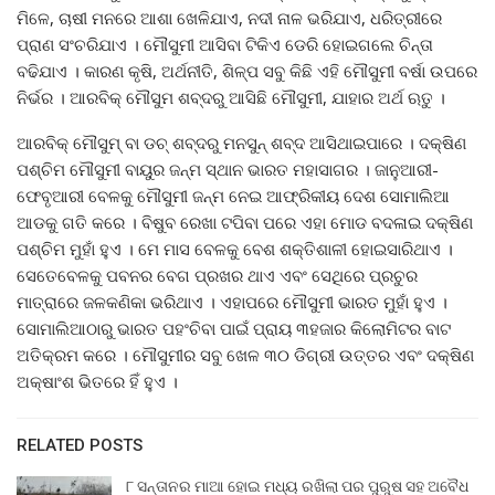
ମିଳେ, ଚାଷୀ ମନରେ ଆଶା ଖେଳିଯାଏ, ନଦୀ ନାଳ ଭରିଯାଏ, ଧରିତ୍ରୀରେ
ପ୍ରାଣ ସଂଚରିଯାଏ । ମୌସୁମୀ ଆସିବା ଟିକିଏ ଡେରି ହୋଇଗଲେ ଚିନ୍ତା
ବଢିଯାଏ । କାରଣ କୃଷି, ଅର୍ଥନୀତି, ଶିଳ୍ପ ସବୁ କିଛି ଏହି ମୌସୁମୀ ବର୍ଷା ଉପରେ
ନିର୍ଭର । ଆରବିକ୍ ମୌସୁମ ଶବ୍ଦରୁ ଆସିଛି ମୌସୁମୀ, ଯାହାର ଅର୍ଥ ଋତୁ ।
ଆରବିକ୍ ମୌସୁମ୍ ବା ଡଚ୍ ଶବ୍ଦରୁ ମନସୁନ୍ ଶବ୍ଦ ଆସିଥାଇପାରେ । ଦକ୍ଷିଣ
ପଶ୍ଚିମ ମୌସୁମୀ ବାୟୁର ଜନ୍ମ ସ୍ଥାନ ଭାରତ ମହାସାଗର । ଜାନୁଆରୀ-
ଫେବୃଆରୀ ବେଳକୁ ମୌସୁମୀ ଜନ୍ମ ନେଇ ଆଫ୍ରିକୀୟ ଦେଶ ସୋମାଲିଆ
ଆଡକୁ ଗତି କରେ । ବିଷୁବ ରେଖା ଟପିବା ପରେ ଏହା ମୋଡ ବଦଳାଇ ଦକ୍ଷିଣ
ପଶ୍ଚିମ ମୁହାଁ ହୁଏ । ମେ ମାସ ବେଳକୁ ବେଶ ଶକ୍ତିଶାଳୀ ହୋଇସାରିଥାଏ ।
ସେତେବେଳକୁ ପବନର ବେଗ ପ୍ରଖର ଥାଏ ଏବଂ ସେଥିରେ ପ୍ରଚୁର
ମାତ୍ରାରେ ଜଳକଣିକା ଭରିଥାଏ । ଏହାପରେ ମୌସୁମୀ ଭାରତ ମୁହାଁ ହୁଏ ।
ସୋମାଲିଆଠାରୁ ଭାରତ ପହଂଚିବା ପାଇଁ ପ୍ରାୟ ୩ହଜାର କିଲୋମିଟର ବାଟ
ଅତିକ୍ରମ କରେ । ମୌସୁମୀର ସବୁ ଖେଳ ୩୦ ଡିଗ୍ରୀ ଉତ୍ତର ଏବଂ ଦକ୍ଷିଣ
ଅକ୍ଷାଂଶ ଭିତରେ ହିଁ ହୁଏ ।
RELATED POSTS
୮ ସନ୍ତାନର ମାଆ ହୋଇ ମଧ୍ୟ ରଖିଲା ପର ପୁରୁଷ ସହ ଅବୈଧ