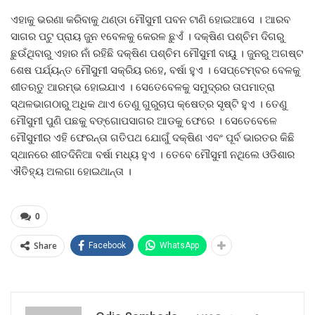
ଏହାକୁ ଭରଣା କରିବାକୁ ଥଣ୍ଡା ମୌସୁମୀ ପବନ ଟାଣି ହୋଇଆସେ । ଆରବ
ସାଗର ପଟୁ ପ୍ରାୟ ଜୁନ ୧ବେଳକୁ କେରଳ ଛୁଏଁ । ଦକ୍ଷିଣ ପଶ୍ଚିମ ଦିଗରୁ
ଛୁଉଁଥିବାରୁ ଏହାର ନାଁ ରହିଛି ଦକ୍ଷିଣ ପଶ୍ଚିମ ମୌସୁମୀ ବାୟୁ । ଜୁନରୁ ଅଗଷ୍ଟ
ଶେଷ ପର୍ଯ୍ୟନ୍ତ ମୌସୁମୀ ସକ୍ରିୟ ରହେ, ବର୍ଷା ହୁଏ । ସେପ୍ଟେମ୍ବର ବେଳକୁ
ଶୀତଋତୁ ଆରମ୍ଭ ହୋଇଯାଏ । ସେତେବେଳକୁ ସମୁଦ୍ରର ତାପମାତ୍ରା
ସ୍ଥଳଭାଗଠାରୁ ଅଧିକ ଥାଏ ତେଣୁ ଗୁରୁଚାପ କ୍ଷେତ୍ର ସୃଷ୍ଟି ହୁଏ । ତେଣୁ
ମୌସୁମୀ ପୁଣି ପଛକୁ ବଙ୍ଗୋପସାଗର ଆଡକୁ ଫେରେ । ସେତେବେଳେ
ମୌସୁମୀର ଏହି ଫେରନ୍ତା ଗତିପଥ ଯୋଗୁଁ ଦକ୍ଷିଣ ଏବଂ ପୂର୍ବ ଭାରତର କିଛି
ସ୍ଥାନରେ ଶୀତଦିନିଆ ବର୍ଷା ମଧ୍ୟ ହୁଏ । ତେବେ ମୌସୁମୀ ନଥିଲେ ଓଡିଶାର
ଐତିହ୍ୟ ଅଲଗା ହୋଇଥାନ୍ତା ।
0
Share
Facebook
WhatsApp