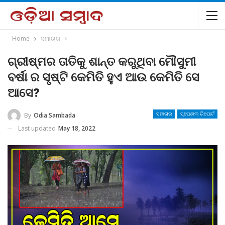
Home
ସମାଚାର
ଗ୍ରୀଷ୍ମର ତାତିକୁ ଶାନ୍ତ କରୁଥିବା ମୌସୁମୀ
ବର୍ଷା ର ସୃଷ୍ଟି କେମିତି ହୁଏ ଆଉ କେମିତି ସେ
ଆସେ?
By
Odia Sambada
ସମାଚାର
ସ୍ପେଶାଲ ରିପୋର୍ଟ
Last updated
May 18, 2022