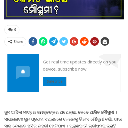
0
Share
Get real time updates directly on you
device, subscribe now.
Subscribe
ଜୁନ ଆସିଲା ମାତ୍ରେ ସମସ୍ତଙ୍କର ଅପେକ୍ଷା, କେବେ ଆସିବ ମୌସୁମୀ ।
ସାଧାରଣତଃ ଜୁନ ପ୍ରଥମ ସପ୍ତାହରେ କେରଳକୁ ଭିଜାଏ ମୌସୁମୀ ବର୍ଷା, ଆଉ
ସାରା ଦେଶରେ ଖୁସିର ଲହରୀ ଖେଳିଯାଏ । ପ୍ରାଣଘାତୀ ଗ୍ରୀଷ୍ମରୁ ତ୍ରାହି