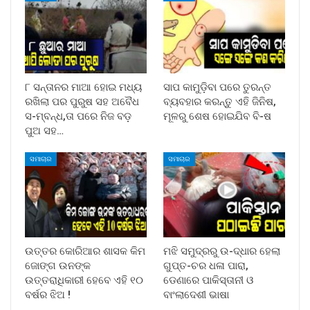
୮ ସନ୍ତାନର ମାଆ ହୋଇ ମଧ୍ୟ
ସାପ କାମୁଡ଼ିବା ପରେ ତୁରନ୍ତ
ରଖିଲା ପର ପୁରୁଷ ସହ ଅବୈଧ
ବ୍ୟବହାର କରନ୍ତୁ ଏହି ଜିନିଷ,
ସ-ମ୍ବନ୍ଧ,ତା ପରେ ନିଜ ବଡ଼
ମୂଳରୁ ଶେଷ ହୋଇଯିବ ବି-ଷ
ପୁଅ ସହ…
ସମାଚାର
ସମାଚାର
ଉତ୍ତର କୋରିଆର ଶାସକ କିମ
ମଝି ସମୁଦ୍ରରୁ ଉ-ଦ୍ଧାର ହେଲା
ଜୋଙ୍ଗ ଉନଙ୍କ
ଗୁପ୍ତ-ଚର ଧଳା ପାରା,
ଉତ୍ତରାଧିକାରୀ ହେବେ ଏହି ୧୦
ଡେଣାରେ ପାକିସ୍ତାନୀ ଓ
ବର୍ଷର ଝିଅ !
ବାଂଲାଦେଶୀ ଭାଷା