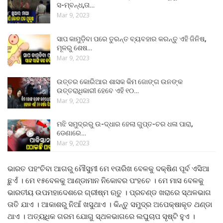
ସ-ମ୍ବନ୍ଧ,ତା…
Mar 9, 2023
ସାପ କାମୁଡ଼ିବା ପରେ ତୁରନ୍ତ ବ୍ୟବହାର କରନ୍ତୁ ଏହି ଜିନିଷ,
ମୂଳରୁ ଶେଷ…
Mar 9, 2023
ଉତ୍ତର କୋରିଆର ଶାସକ କିମ ଜୋଙ୍ଗ ଉନଙ୍କ
ଉତ୍ତରାଧିକାରୀ ହେବେ ଏହି ୧୦…
Mar 9, 2023
ମଝି ସମୁଦ୍ରରୁ ଉ-ଦ୍ଧାର ହେଲା ଗୁପ୍ତ-ଚର ଧଳା ପାରା,
ଡେଣାରେ…
Mar 9, 2023
ଭାରତ ପହଂଚିବା ଆଗରୁ ମୌସୁମୀ ମେ ୧ତାରିଖ ବେଳକୁ ଦକ୍ଷିଣ ପୂର୍ବ ଏସିଆ
ଛୁଏଁ । ମେ ୧୫ବେଳକୁ ଆଣ୍ଡାମାନ ନିକୋବର ପଂହଚେ । ମେ ମାସ ବେଳକୁ
ଭାରତୀୟ ଉପମହାଦେଶରେ ଗ୍ରୀଷ୍ମ ଋତୁ । ପ୍ରଚଣ୍ଡ ଖରାରେ ସ୍ଥଳଭାଗ
ତାତି ଯାଏ । ଆକାଶରୁ ନିଆଁ ଖସୁଥାଏ । କିନ୍ତୁ ସମୁଦ୍ର ଅପେକ୍ଷାକୃତ ଥଣ୍ଡା
ଥାଏ । ଅତ୍ୟଧିକ ଗରମ ଯୋଗୁ ସ୍ଥଳଭାଗରେ ଲଘୁଚାପ ସୃଷ୍ଟି ହୁଏ ।