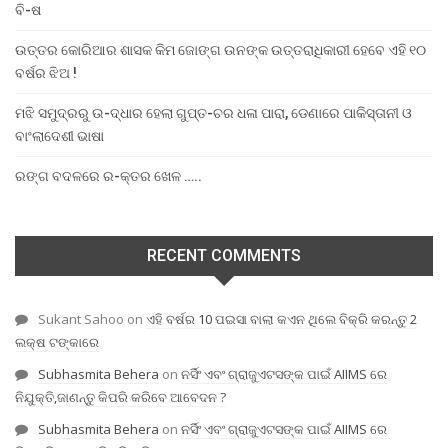
ବି-ଷ
ଉତ୍ତର କୋରିଆର ଶାସକ କିମ ଜୋଙ୍ଗ ଉନଙ୍କ ଉତ୍ତରାଧିକାରୀ ହେବେ ଏହି ୧୦
ବର୍ଷର ଝିଅ !
ମଝି ସମୁଦ୍ରରୁ ଉ-ଦ୍ଧାର ହେଲା ଗୁପ୍ତ-ଚର ଧଳା ପାରା, ଡେଣାରେ ପାକିସ୍ତାନୀ ଓ
ବାଂଲାଦେଶୀ ଭାଷା
ରଙ୍ଗ ବଦଳରେ ର-କ୍ତର ଖେଳ …..
RECENT COMMENTS
Sukant Sahoo
on
ଏହି ବର୍ଷର 10 ପଇସା ବାଲା କଏନ ଥିଲେ ବିକ୍ରି କରନ୍ତୁ 2
ଲକ୍ଷ ଟଙ୍କାରେ
Subhasmita Behera
on
ନର୍ସିଂ ଏବଂ ଗ୍ରାଜୁଏଟସଙ୍କ ପାଇଁ AIIMS ରେ
ନିଯୁକ୍ତି,ଜାଣନ୍ତୁ କିପରି କରିବେ ଆବେଦନ ?
Subhasmita Behera
on
ନର୍ସିଂ ଏବଂ ଗ୍ରାଜୁଏଟସଙ୍କ ପାଇଁ AIIMS ରେ