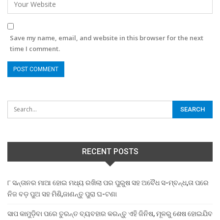
Save my name, email, and website in this browser for the next
time I comment.
RECENT POSTS
୮ ସନ୍ତାନର ମାଆ ହୋଇ ମଧ୍ୟ ରଖିଲା ପର ପୁରୁଷ ସହ ଅବୈଧ ସ-ମ୍ବନ୍ଧ,ତା ପରେ
ନିଜ ବଡ଼ ପୁଅ ସହ ମିଶି,ଜାଣନ୍ତୁ ପୁରା ଘ-ଟଣା
ସାପ କାମୁଡ଼ିବା ପରେ ତୁରନ୍ତ ବ୍ୟବହାର କରନ୍ତୁ ଏହି ଜିନିଷ, ମୂଳରୁ ଶେଷ ହୋଇଯିବ