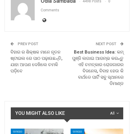
Odia Sambada
4498 Posts
0
Comments
PREV POST
NEXT POST
ବିହାର ର ଶିକ୍ଷକ ମାନେ ନୂତନ
Best Business Idea: କମ୍
ଷ୍ଟାଇଲ ରେ ପାଠ ପଢ଼ାଉଛନ୍ତି,
ପୁଞ୍ଜି ଲଗାଇ ଆରମ୍ଭ କରନ୍ତୁ
ଯାହା ଆପଣ ଦେଖିଲେ ଚମକି
ଏହି ଚମତ୍କାର ରୋଜଗାରର
ପଡ଼ିବେ
ବିଜନେସ, ବିବାହ ହେଉ କି
ବାର୍ଥଡେ ପାର୍ଟି ସବୁ ସ୍ଥାନରେ
ଡିମାଣ୍ଡ
YOU MIGHT ALSO LIKE
All
ସମାଚାର
ସମାଚାର