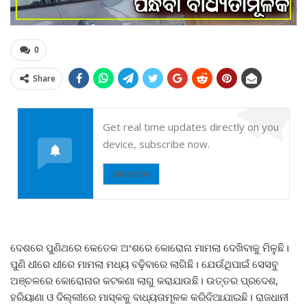
0
Share
Get real time updates directly on you
device, subscribe now.
Subscribe
ଦେଶରେ ପୁଣିଥରେ କେତେକ ଅଂଶରେ କୋରୋନା ମାମଲା ଦେଖିବାକୁ ମିଳୁଛି।
ପୁଣି ଧୀରେ ଧୀରେ ମାମଲା ମଧ୍ୟ ବଢ଼ିବାରେ ଲାଗିଛି। ଯେଉଁଥିପାଇଁ ସେସବୁ
ଅଞ୍ଚଳରେ କୋରୋନାର କଟକଣା ଲାଗୁ କରାଯାଉଛି। ଉତ୍ତର ପ୍ରଦେଶ,
ହରିୟାଣା ଓ ଦିଲ୍ଲୀରେ ମାସ୍କକୁ ବାଧ୍ୟତାମୂଳକ କରିଦିଆଯାଇଛି। ରାଜଧାନୀ