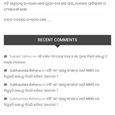
ମଝି ସମୁଦ୍ରରୁ ଉ-ଦ୍ଧାର ହେଲା ଗୁପ୍ତ-ଚର ଧଳା ପାରା, ଡେଣାରେ ପାକିସ୍ତାନୀ ଓ
ବାଂଲାଦେଶୀ ଭାଷା
ରଙ୍ଗ ବଦଳରେ ର-କ୍ତର ଖେଳ …..
RECENT COMMENTS
Sukant Sahoo
on
ଏହି ବର୍ଷର 10 ପଇସା ବାଲା କଏନ ଥିଲେ ବିକ୍ରି କରନ୍ତୁ 2
ଲକ୍ଷ ଟଙ୍କାରେ
Subhasmita Behera
on
ନର୍ସିଂ ଏବଂ ଗ୍ରାଜୁଏଟସଙ୍କ ପାଇଁ AIIMS ରେ
ନିଯୁକ୍ତି,ଜାଣନ୍ତୁ କିପରି କରିବେ ଆବେଦନ ?
Subhasmita Behera
on
ନର୍ସିଂ ଏବଂ ଗ୍ରାଜୁଏଟସଙ୍କ ପାଇଁ AIIMS ରେ
ନିଯୁକ୍ତି,ଜାଣନ୍ତୁ କିପରି କରିବେ ଆବେଦନ ?
Subhasmita Behera
on
ନର୍ସିଂ ଏବଂ ଗ୍ରାଜୁଏଟସଙ୍କ ପାଇଁ AIIMS ରେ
ନିଯୁକ୍ତି,ଜାଣନ୍ତୁ କିପରି କରିବେ ଆବେଦନ ?