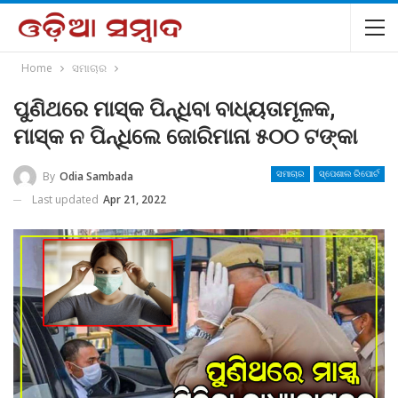
Home
ସମାଚାର
ପୁଣିଥରେ ମାସ୍କ ପିନ୍ଧିବା ବାଧ୍ୟତାମୂଳକ,
ମାସ୍କ ନ ପିନ୍ଧିଲେ ଜୋରିମାନା ୫୦୦ ଟଙ୍କା
By
Odia Sambada
ସମାଚାର
ସ୍ପେଶାଲ ରିପୋର୍ଟ
Last updated
Apr 21, 2022