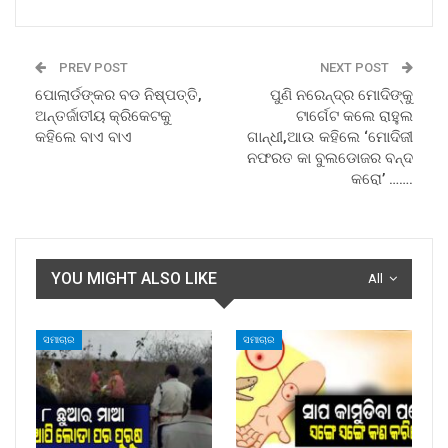
PREV POST
NEXT POST
ପୋଲାର୍ଡଙ୍କର ବଡ ନିଷ୍ପତ୍ତି,
ପୁଣି ନରେନ୍ଦ୍ର ମୋଦିଙ୍କୁ
ଅନ୍ତର୍ଜାତୀୟ କ୍ରିକେଟକୁ
ଟାର୍ଗେଟ କଲେ ରାହୁଲ
କହିଲେ ବାଏ ବାଏ
ଗାନ୍ଧୀ,ଆଉ କହିଲେ ‘ମୋଦିଜୀ
ନଫରତ କା ବୁଲଡୋଜର ବନ୍ଦ
କରୋ’ …….
YOU MIGHT ALSO LIKE
All
ସମାଚାର
ସମାଚାର