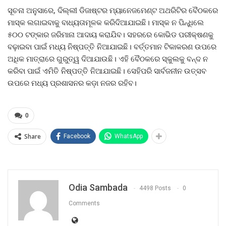
ସୂଚନା ଅନୁସାରେ, ଦିଲ୍ଲୀ ଡିଜାଷ୍ଟର ମ୍ୟାନେଜମେଣ୍ଟ ଅଥରିଟିର ବୈଠକରେ
ମାସ୍କ ଲଗାଇବାକୁ ବାଧ୍ୟତାମୂଳକ କରିଦିଆଯାଇଛି। ମାସ୍କ ନ ପିନ୍ଧିଲେ
୫୦୦ ଟଙ୍କାର ଜରିମାନା ଆଦାୟ କରାଯିବ। ସହରରେ କୋଭିଡ ପରୀକ୍ଷଣକୁ
ବଢ଼ାଇବା ପାଇଁ ମଧ୍ୟ ନିଷ୍ପତ୍ତି ନିଆଯାଇଛି। ବର୍ତ୍ତମାନ ଟିକାକରଣ ଉପରେ
ଅଧିକ ମାତ୍ରାରେ ଗୁରୁତ୍ୱ ଦିଆଯାଉଛି। ଏହି ବୈଠକରେ ସ୍କୁଲକୁ ବନ୍ଦ ନ
କରିବା ପାଇଁ ଏମିତି ନିଷ୍ପତ୍ତି ନିଆଯାଇଛି। ସେହିପରି ସାର୍ବଜନୀନ ଉତ୍ସବ
ଉପରେ ମଧ୍ୟ ପ୍ରଶାସନର କଡ଼ା ନଜର ରହିବ।
0
Share
Facebook
WhatsApp
Odia Sambada
4498 Posts
0
Comments