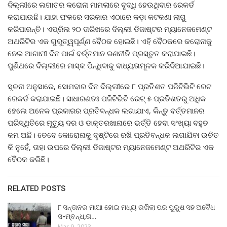
ଦିଲ୍ଲୀରେ ଲଗାତର କରୋନା ମାମଲାରେ ବୃଦ୍ଧି ହେଉଥିବାର ରେକର୍ଡ
କରାଯାଉଛି। ଯାହା ଫଳରେ ସରକାର ଏଠାରେ କଡ଼ା କଟକଣା ଲାଗୁ
କରିପାରନ୍ତି। ଏପ୍ରିଲ ୨୦ ତାରିଖରେ ଦିଲ୍ଲୀ ଡିଜାଷ୍ଟର ମ୍ୟାନେଜମେଣ୍ଟ
ଅଥରିଟିର ଏକ ଗୁରୁତ୍ୱପୂର୍ଣ୍ଣ ବୈଠକ ହୋଇଛି। ଏହି ବୈଠକରେ କରୋନାକୁ
ନେଇ ଆଗାମୀ ଦିନ ପାଇଁ ବର୍ତ୍ତମାନ ରଣନୀତି ପ୍ରସ୍ତୁତ କରାଯାଇଛି।
ପୁଣିଥରେ ଦିଲ୍ଲୀରେ ମାସ୍କ ପିନ୍ଧିବାକୁ ବାଧ୍ୟତାମୂଳକ କରିଦିଆଯାଇଛି।
ସୂଚନା ଅନୁସାରେ, ସୋମବାର ଦିନ ଦିଲ୍ଲୀରେ ୮ ପ୍ରତିଶତ ପଜିଟିଭିଟି ରେଟ
ରେକର୍ଡ କରାଯାଇଛି। ସାଧାରଣତଃ ପଜିଟିଭିଟି ରେଟ୍ ୫ ପ୍ରତିଶତରୁ ଅଧିକ
ହେଲେ ଅନେକ ପ୍ରକାରର ପ୍ରତିବନ୍ଧକ ଲଗାଯାଏ, କିନ୍ତୁ ବର୍ତ୍ତମାନର
ପରିସ୍ଥିତିରେ ମୃତ୍ୟୁ ଦର ଓ ଡାକ୍ତରଖାନାରେ ଭର୍ତ୍ତି ହେବା ସଂଖ୍ୟା ବହୁତ
କମ ଅଛି। ତେବେ କୋରୋନାକୁ ଦୃଷ୍ଟିରେ ରଖି ପ୍ରତିବନ୍ଧକ ଲଗାଯିବା ଉଚିତ
କି ନୁହେଁ, ତାହା ଉପରେ ଦିଲ୍ଲୀ ଡିଜାଷ୍ଟର ମ୍ୟାନେଜମେଣ୍ଟ ଅଥରିଟିର ଏକ
ବୈଠକ କରିଛି।
RELATED POSTS
୮ ସନ୍ତାନର ମାଆ ହୋଇ ମଧ୍ୟ ରଖିଲା ପର ପୁରୁଷ ସହ ଅବୈଧ
ସ-ମ୍ବନ୍ଧ,ତା…
Mar 9, 2023