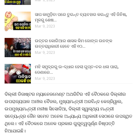
ସାପ କାମୁଡ଼ିବା ପରେ ତୁରନ୍ତ ବ୍ୟବହାର କରନ୍ତୁ ଏହି ଜିନିଷ,
ମୂଳରୁ ଶେଷ…
Mar 9, 2023
ଉତ୍ତର କୋରିଆର ଶାସକ କିମ ଜୋଙ୍ଗ ଉନଙ୍କ
ଉତ୍ତରାଧିକାରୀ ହେବେ ଏହି ୧୦…
Mar 9, 2023
ମଝି ସମୁଦ୍ରରୁ ଉ-ଦ୍ଧାର ହେଲା ଗୁପ୍ତ-ଚର ଧଳା ପାରା,
ଡେଣାରେ…
Mar 9, 2023
ଦିଲ୍ଲୀ ଡିଜାଷ୍ଟର ମ୍ୟାନେଜମେଣ୍ଟ ଅଥରିଟିର ଏହି ବୈଠକରେ ଦିଲ୍ଲୀର
ଉପରାଜ୍ୟପାଳ ଅନୀଲ ବୈଜଲ, ମୁଖ୍ୟମନ୍ତ୍ରୀ ଅରବିନ୍ଦ କେଜ୍ରିୱାଲ,
ଉପମୁଖ୍ୟମନ୍ତ୍ରୀ ମନୀଷ ସିସୋଦିଆ, ଦିଲ୍ଲୀ ସ୍ୱାସ୍ଥ୍ୟ ମନ୍ତ୍ରୀ
ସତ୍ୟେନ୍ଦ୍ର ଜୈନ ସମେତ ଅନେକ ଅନ୍ୟାନ୍ୟ ଅଧିକାରୀ ସେଠାରେ ଉପସ୍ଥିତ
ଥିଲେ। ଏହି ବୈଠକରେ ଅନେକ ପ୍ରକାର ଗୁରୁତ୍ୱପୂର୍ଣ୍ଣ ନିଷ୍ପତ୍ତି
ନିଆଯାଇଛି।