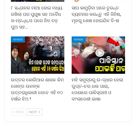
୮ ସନ୍ତାନର ମାଆ ହୋଇ ମଧ୍ୟ
ସାପ କାମୁଡ଼ିବା ପରେ ତୁରନ୍ତ
ରଖିଲା ପର ପୁରୁଷ ସହ ଅବୈଧ
ବ୍ୟବହାର କରନ୍ତୁ ଏହି ଜିନିଷ,
ସ-ମ୍ବନ୍ଧ,ତା ପରେ ନିଜ ବଡ଼
ମୂଳରୁ ଶେଷ ହୋଇଯିବ ବି-ଷ
ପୁଅ ସହ…
ସମାଚାର
ସମାଚାର
ଉତ୍ତର କୋରିଆର ଶାସକ କିମ
ମଝି ସମୁଦ୍ରରୁ ଉ-ଦ୍ଧାର ହେଲା
ଜୋଙ୍ଗ ଉନଙ୍କ
ଗୁପ୍ତ-ଚର ଧଳା ପାରା,
ଉତ୍ତରାଧିକାରୀ ହେବେ ଏହି ୧୦
ଡେଣାରେ ପାକିସ୍ତାନୀ ଓ
ବର୍ଷର ଝିଅ !
ବାଂଲାଦେଶୀ ଭାଷା
PREV
NEXT