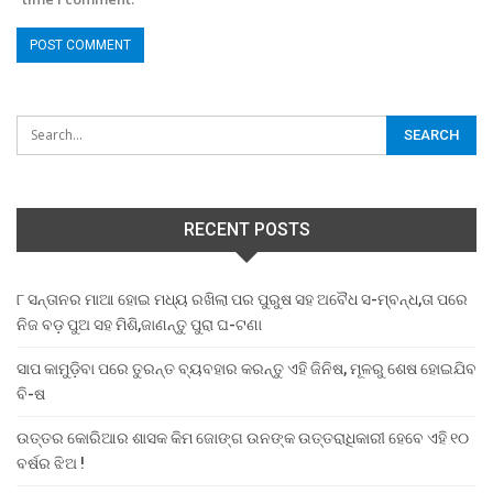
RECENT POSTS
୮ ସନ୍ତାନର ମାଆ ହୋଇ ମଧ୍ୟ ରଖିଲା ପର ପୁରୁଷ ସହ ଅବୈଧ ସ-ମ୍ବନ୍ଧ,ତା ପରେ
ନିଜ ବଡ଼ ପୁଅ ସହ ମିଶି,ଜାଣନ୍ତୁ ପୁରା ଘ-ଟଣା
ସାପ କାମୁଡ଼ିବା ପରେ ତୁରନ୍ତ ବ୍ୟବହାର କରନ୍ତୁ ଏହି ଜିନିଷ, ମୂଳରୁ ଶେଷ ହୋଇଯିବ
ବି-ଷ
ଉତ୍ତର କୋରିଆର ଶାସକ କିମ ଜୋଙ୍ଗ ଉନଙ୍କ ଉତ୍ତରାଧିକାରୀ ହେବେ ଏହି ୧୦
ବର୍ଷର ଝିଅ !