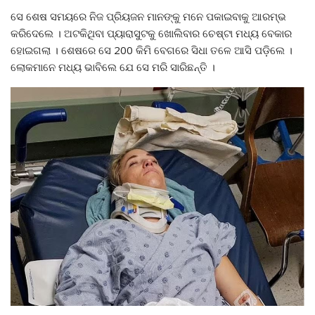
ସେ ଶେଷ ସମୟରେ ନିଜ ପ୍ରିୟଜନ ମାନଙ୍କୁ ମନେ ପକାଇବାକୁ ଆରମ୍ଭ
କରିଦେଲେ । ଅଟକିଥିବା ପ୍ୟାରାସୁଟକୁ ଖୋଲିବାର ଚେଷ୍ଟା ମଧ୍ୟ ବେକାର
ହୋଇଗଲା । ଶେଷରେ ସେ 200 କିମି ବେଗରେ ସିଧା ତଳେ ଆସି ପଡ଼ିଲେ ।
ଲୋକମାନେ ମଧ୍ୟ ଭାବିଲେ ଯେ ସେ ମରି ସାରିଛନ୍ତି ।