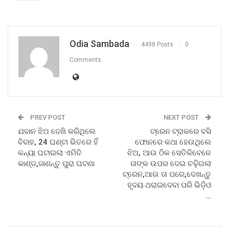
Odia Sambada
4498 Posts
0
Comments
PREV POST
NEXT POST
ଯବାନ ଝିଅ ଦେଖି କରିଥିଲେ
ଟ୍ରେନ ଟ୍ରାକରେ ବସି
ବିବାହ, 24 ଘଣ୍ଟା ଭିତରେ ହିଁ
ଫୋନରେ କଥା ହେଉଥିଲେ
କନ୍ୟା ଘଟାଇଲା ଏମିତି
ଝିଅ, ଆଉ ଠିକ ସେତିକିବେଳେ
କାଣ୍ଡ,ଜାଣନ୍ତୁ ପୁରା ଘଟଣା
ତାଙ୍କ ଉପର ଦେଇ ଚଢ଼ିଗଲା
ଟ୍ରେନ,ଆଉ ତା ପରେ,ଦେଖନ୍ତୁ
ହୃଦୟ ଥରାଇଦେବା ପରି ଭିଡ଼ିଓ
…