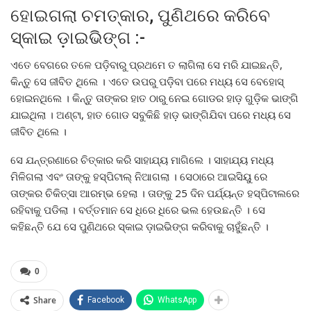
ହୋଇଗଲା ଚମତ୍କାର, ପୁଣିଥରେ କରିବେ
ସ୍କାଇ ଡ଼ାଇଭିଙ୍ଗ :-
ଏତେ ବେଗରେ ତଳେ ପଡ଼ିବାରୁ ପ୍ରଥମେ ତ ଲାଗିଲା ସେ ମରି ଯାଇଛନ୍ତି,
କିନ୍ତୁ ସେ ଜୀବିତ ଥିଲେ । ଏତେ ଉପରୁ ପଡ଼ିବା ପରେ ମଧ୍ୟ ସେ ବେହୋସ୍
ହୋଇନଥିଲେ । କିନ୍ତୁ ତାଙ୍କର ହାତ ଠାରୁ ନେଇ ଗୋଡର ହାଡ଼ ଗୁଡ଼ିକ ଭାଙ୍ଗି
ଯାଇଥିଲା । ଅଣ୍ଟା, ହାତ ଗୋଡ ସବୁକିଛି ହାଡ଼ ଭାଙ୍ଗିଯିବା ପରେ ମଧ୍ୟ ସେ
ଜୀବିତ ଥିଲେ ।
ସେ ଯନ୍ତ୍ରଣାରେ ଚିତ୍କାର କରି ସାହାଯ୍ୟ ମାଗିଲେ । ସାହାଯ୍ୟ ମଧ୍ୟ
ମିଳିଗଲା ଏବଂ ତାଙ୍କୁ ହସ୍ପିଟାଲ୍ ନିଆଗଲା । ସେଠାରେ ଆଇସିୟୁ ରେ
ତାଙ୍କର ଚିକିତ୍ସା ଆରମ୍ଭ ହେଲା । ତାଙ୍କୁ 25 ଦିନ ପର୍ଯ୍ୟନ୍ତ ହସ୍ପିଟାଲରେ
ରହିବାକୁ ପଡିଲା । ବର୍ତ୍ତମାନ ସେ ଧିରେ ଧିରେ ଭଲ ହେଉଛନ୍ତି । ସେ
କହିଛନ୍ତି ଯେ ସେ ପୁଣିଥରେ ସ୍କାଇ ଡ଼ାଇଭିଙ୍ଗ କରିବାକୁ ଚାହୁଁଛନ୍ତି ।
0
Share
Facebook
WhatsApp