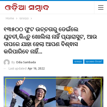
Home
ସମାଚାର
୧୩୫୦୦ ଫୁଟ ଉଚ୍ଚତାରୁ ଡେଇଁଲେ
ଯୁବତୀ,କିନ୍ତୁ ଖୋଲିଲା ନାହିଁ ପ୍ୟାରାସୁଟ, ଆଉ
ତାପରେ ଯାହା ହେଲା ଆପଣ ବିଶ୍ଵାସ
କରିପାରିବେ ନାହିଁ…
By
Odia Sambada
ସମାଚାର
ସ୍ପେଶାଲ ରିପୋର୍ଟ
Last updated
Apr 16, 2022