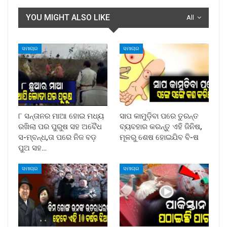
YOU MIGHT ALSO LIKE
All
ସମାଚାର
ସମାଚାର
୮ ସନ୍ତାନର ମାଆ ହୋଇ ମଧ୍ୟ
ସାପ କାମୁଡ଼ିବା ପରେ ତୁରନ୍ତ
ରଖିଲା ପର ପୁରୁଷ ସହ ଅବୈଧ
ବ୍ୟବହାର କରନ୍ତୁ ଏହି ଜିନିଷ,
ସ-ମ୍ବନ୍ଧ,ତା ପରେ ନିଜ ବଡ଼
ମୂଳରୁ ଶେଷ ହୋଇଯିବ ବି-ଷ
ପୁଅ ସହ…
ସମାଚାର
ସମାଚାର