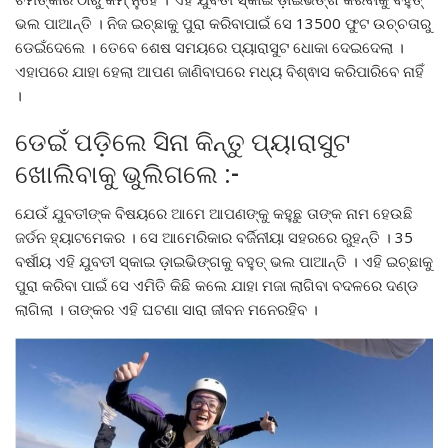
ଭଲ ପାଆନ୍ତି । ନିଜ ଇଚ୍ଛାକୁ ପୁରା କରିବାପାଇଁ ସେ 13500 ଫୁଟ ଉଚ୍ଚତାରୁ
ଡେଇଁଦେଲେ । ତେବେ ଶେଷ ସମୟରେ ପ୍ୟାରାସୁଟ ଧୋକା ଦେଇଦେଲା ।
ଏହାପରେ ଯାହା ହେଲା ଆପଣ ଜାଣିବାପରେ ମଧ୍ୟ ବିଶ୍ଵାସ କରିପାରିବେ ନାହିଁ
।
ଡେଇଁ ପଡ଼ିଲେ ସିନା କିନ୍ତୁ ପ୍ୟାରାସୁଟ
ଖୋଲିବାକୁ ଭୁଲିଗଲେ :-
ଯେଉଁ ଯୁବତୀଙ୍କ ବିଷୟରେ ଆମେ ଆପଣଙ୍କୁ କହୁଛୁ ତାଙ୍କ ନାମ ହେଉଛି
ଜର୍ଡନ ହ୍ୟାଟମେକର । ସେ ଆମେରିକାର ବର୍ଜିନୀୟା ସହରରେ ରୁହନ୍ତି । 35
ବର୍ଷୀୟ ଏହି ଯୁବତୀ ସ୍କାଇ ଡ଼ାଇଭିଙ୍ଗକୁ ବହୁତ୍ ଭଲ ପାଆନ୍ତି । ଏହି ଇଚ୍ଛାକୁ
ପୁରା କରିବା ପାଇଁ ସେ ଏମିତି କିଛି କଲେ ଯାହା ମଜା ଲାଗିବା ବଦଳରେ ଦଣ୍ଡ
ଲାଗିଲା । ତାଙ୍କର ଏହି ଘଟଣା ସାରା ଜୀବନ ମନେରହିବ ।