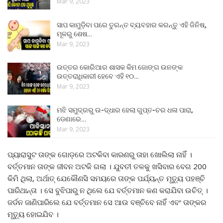
Mar 9, 2023
ସାପ କାମୁଡ଼ିବା ପରେ ତୁରନ୍ତ ବ୍ୟବହାର କରନ୍ତୁ ଏହି ଜିନିଷ,
ମୂଳରୁ ଶେଷ…
Mar 9, 2023
ଉତ୍ତର କୋରିଆର ଶାସକ କିମ ଜୋଙ୍ଗ ଉନଙ୍କ
ଉତ୍ତରାଧିକାରୀ ହେବେ ଏହି ୧୦…
Mar 9, 2023
ମଝି ସମୁଦ୍ରରୁ ଉ-ଦ୍ଧାର ହେଲା ଗୁପ୍ତ-ଚର ଧଳା ପାରା,
ଡେଣାରେ…
Mar 9, 2023
ପ୍ୟାରାସୁଟ ତାଙ୍କ ଗୋଡ଼ରେ ଅଟକିବା କାରଣରୁ ତାହା ଖୋଲିଲା ନାହିଁ ।
ବର୍ତ୍ତମାନ ତାଙ୍କ ଜୀବନ ଅଟକି ଗଲା । ଯୁବତୀ ତଳକୁ ଖସିବାର ବେଗ 200
କିମି ଥିଲା, ଅର୍ଥାତ୍ ଯେକୌଣସି ସମୟରେ ତାଙ୍କ ପର୍ଯ୍ୟନ୍ତ ମୃତ୍ୟୁ ପହଞ୍ଚି
ପାରିଥାନ୍ତା । ସେ ବୁଝିପାରୁ ନ ଥିଲେ ଯେ ବର୍ତ୍ତମାନ କଣ କରାଯିବା ଉଚିତ୍ ।
ଜର୍ଡନ ଜାଣିପାରିଲେ ଯେ ବର୍ତ୍ତମାନ ସେ ଆଉ ବଞ୍ଚିବେ ନାହିଁ ଏବଂ ତାଙ୍କର
ମୃତ୍ୟୁ ହୋଇଯିବ ।