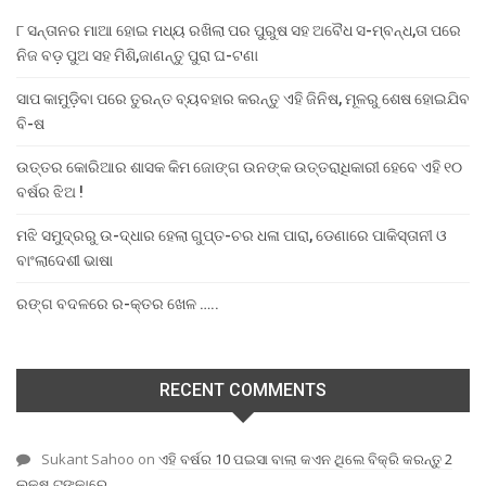
୮ ସନ୍ତାନର ମାଆ ହୋଇ ମଧ୍ୟ ରଖିଲା ପର ପୁରୁଷ ସହ ଅବୈଧ ସ-ମ୍ବନ୍ଧ,ତା ପରେ
ନିଜ ବଡ଼ ପୁଅ ସହ ମିଶି,ଜାଣନ୍ତୁ ପୁରା ଘ-ଟଣା
ସାପ କାମୁଡ଼ିବା ପରେ ତୁରନ୍ତ ବ୍ୟବହାର କରନ୍ତୁ ଏହି ଜିନିଷ, ମୂଳରୁ ଶେଷ ହୋଇଯିବ
ବି-ଷ
ଉତ୍ତର କୋରିଆର ଶାସକ କିମ ଜୋଙ୍ଗ ଉନଙ୍କ ଉତ୍ତରାଧିକାରୀ ହେବେ ଏହି ୧୦
ବର୍ଷର ଝିଅ !
ମଝି ସମୁଦ୍ରରୁ ଉ-ଦ୍ଧାର ହେଲା ଗୁପ୍ତ-ଚର ଧଳା ପାରା, ଡେଣାରେ ପାକିସ୍ତାନୀ ଓ
ବାଂଲାଦେଶୀ ଭାଷା
ରଙ୍ଗ ବଦଳରେ ର-କ୍ତର ଖେଳ …..
RECENT COMMENTS
Sukant Sahoo
on
ଏହି ବର୍ଷର 10 ପଇସା ବାଲା କଏନ ଥିଲେ ବିକ୍ରି କରନ୍ତୁ 2
ଲକ୍ଷ ଟଙ୍କାରେ