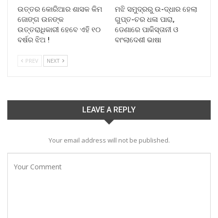
ଉତ୍ତର କୋରିଆର ଶାସକ କିମ
ମଝି ସମୁଦ୍ରରୁ ଉ-ଦ୍ଧାର ହେଲା
ଜୋଙ୍ଗ ଉନଙ୍କ
ଗୁପ୍ତ-ଚର ଧଳା ପାରା,
ଉତ୍ତରାଧିକାରୀ ହେବେ ଏହି ୧୦
ଡେଣାରେ ପାକିସ୍ତାନୀ ଓ
ବର୍ଷର ଝିଅ !
ବାଂଲାଦେଶୀ ଭାଷା
PREV
NEXT
LEAVE A REPLY
Your email address will not be published.