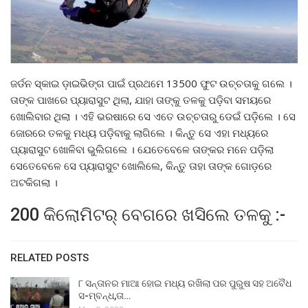
ଜର୍ଡନ ସ୍କାଇ ଡ଼ାଇଭିଙ୍ଗ ପାଇଁ ପ୍ରଥମେ 13500 ଫୁଟ ଉଚ୍ଚତାକୁ ଗଲେ ।
ତାଙ୍କ ପାଖରେ ପ୍ୟାରାସୁଟ ଥିଲା, ଯାହା ତାଙ୍କୁ ତଳକୁ ପଡ଼ିବା ସମୟରେ
ଖୋଲିବାର ଥିଲା । ଏହି ଭରଷାରେ ସେ ଏତେ ଉଚ୍ଚତାରୁ ଡେଇଁ ପଡ଼ିଲେ । ସେ
ଜୋରରେ ତଳକୁ ମଧ୍ୟ ପଡ଼ିବାକୁ ଲାଗିଲେ । କିନ୍ତୁ ସେ ଏହା ମଧ୍ୟରେ
ପ୍ୟାରାସୁଟ ଖୋଳିବା ଭୁଲିଗଲେ । ଯେତେବେଳେ ତାଙ୍କର ମନେ ପଡ଼ିଲା
ସେତେବେଳେ ସେ ପ୍ୟାରାସୁଟ ଖୋଲିଲେ, କିନ୍ତୁ ତାହା ତାଙ୍କ ଗୋଡ଼ରେ
ଅଟକିଗଲା ।
200 କିଲୋମିଟର୍ ବେଗରେ ଖସିଲେ ତଳକୁ :-
RELATED POSTS
୮ ସନ୍ତାନର ମାଆ ହୋଇ ମଧ୍ୟ ରଖିଲା ପର ପୁରୁଷ ସହ ଅବୈଧ
ସ-ମ୍ବନ୍ଧ,ତା…