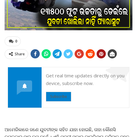
0
Share
Get real time updates directly on you
device, subscribe now.
Subscribe
ଆମେରିକାରେ ଜଣେ ଯୁବତୀଙ୍କ ସହିତ ଯାହା ହୋଇଛି, ତାହା କୌଣସି
ଚମତ୍କାର ଠାରୁ କମ୍ ନୁହେଁ । ଏହି ଯୁବତୀ ସ୍କାଇ ଡ଼ାଇଭିଙ୍ଗ କରିବାକୁ ବହୁତ୍