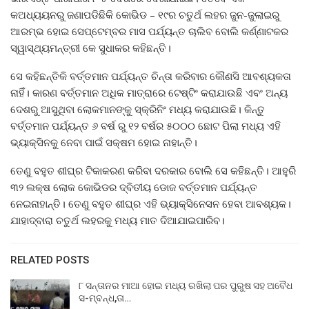
କଅଧ୍ୟୟନରୁ ଜଣାପଡିଛିକି କୋଭିଡ – ୧୯ର ଚତୁର୍ଥ ଲହର ଜୁନ-ଜୁଲାଇରୁ
ଆରମ୍ଭ ହୋଇ ସେପ୍ଟେମ୍ବର ମାସ ପର୍ଯ୍ୟନ୍ତ ଚାଲିବ ବୋଲି କର୍ଣ୍ଣାଟକର
ସ୍ୱାସ୍ଥ୍ୟମନ୍ତ୍ରୀ କେ ସୁଧାକର କହିଛନ୍ତି।
⁠ସେ କହିଛନ୍ତିକି ବର୍ତ୍ତମାନ ପର୍ଯ୍ୟନ୍ତ ଚିନ୍ତା କରିବାର କୌଣସି ଆବଶ୍ୟକତା
ନାହିଁ। କାରଣ ବର୍ତ୍ତମାନ ଅଧିକ ମାତ୍ରାରେ ଟେଷ୍ଟିଂ କରାଯାଉଛି ଏବଂ ଅନ୍ୟ
ଦେଶରୁ ଆସୁଥିବା ଲୋକମାନଙ୍କୁ ସ୍କ୍ରିନିଂ ମଧ୍ୟ କରାଯାଉଛି। କିନ୍ତୁ
ବର୍ତ୍ତମାନ ପର୍ଯ୍ୟନ୍ତ ୬ ବର୍ଷ ରୁ ୧୨ ବର୍ଷର ୫୦୦୦ ଛୋଟ ପିଲା ମଧ୍ୟ ଏହି
ଭ୍ୟାକ୍ସିନକୁ ନେବା ପାଇଁ ସକ୍ଷମ ହୋଇ ନାହାନ୍ତି।
ତେଣୁ ବହୁତ ଶୀଘ୍ର ଟିକାକରଣ କରିବା ଦରକାର ବୋଲି ସେ କହିଛନ୍ତି। ଆହୁରି
୩୨ ଲକ୍ଷ ଲୋକ କୋଭିଡର ଦ୍ବିତୀୟ ଡୋଜ ବର୍ତ୍ତମାନ ପର୍ଯ୍ୟନ୍ତ
ନେଇନାହାନ୍ତି। ତେଣୁ ବହୁତ ଶୀଘ୍ର ଏହି ଭ୍ୟାକ୍ସିନେସନ ହେବା ଆବଶ୍ୟକ।
ଯାହାଦ୍ବାରା ଚତୁର୍ଥ ଲହରକୁ ମଧ୍ୟ ମାତ ଦିଆଯାଇପାରିବ।
RELATED POSTS
୮ ସନ୍ତାନର ମାଆ ହୋଇ ମଧ୍ୟ ରଖିଲା ପର ପୁରୁଷ ସହ ଅବୈଧ
ସ-ମ୍ବନ୍ଧ,ତା…