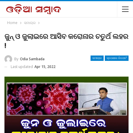
Home
ସମାଚାର
ଜୁନ୍ ଓ ଜୁଲାଇରେ ଆସିବ କରୋନାର ଚତୁର୍ଥ ଲହର
!
By
Odia Sambada
ସମାଚାର
ସ୍ପେଶାଲ ରିପୋର୍ଟ
Last updated
Apr 15, 2022