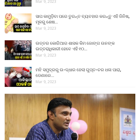
Mar 9, 2023
ସାପ କାମୁଡ଼ିବା ପରେ ତୁରନ୍ତ ବ୍ୟବହାର କରନ୍ତୁ ଏହି ଜିନିଷ,
ମୂଳରୁ ଶେଷ…
Mar 9, 2023
ଉତ୍ତର କୋରିଆର ଶାସକ କିମ ଜୋଙ୍ଗ ଉନଙ୍କ
ଉତ୍ତରାଧିକାରୀ ହେବେ ଏହି ୧୦…
Mar 9, 2023
ମଝି ସମୁଦ୍ରରୁ ଉ-ଦ୍ଧାର ହେଲା ଗୁପ୍ତ-ଚର ଧଳା ପାରା,
ଡେଣାରେ…
Mar 9, 2023