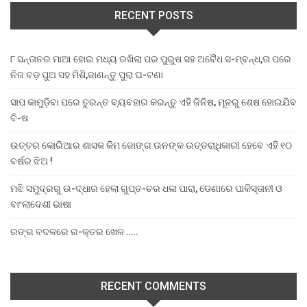
RECENT POSTS
୮ ସନ୍ତାନର ମାଆ ହୋଇ ମଧ୍ୟ ରଖିଲା ପର ପୁରୁଷ ସହ ଅବୈଧ ସ-ମ୍ବନ୍ଧ,ତା ପରେ
ନିଜ ବଡ଼ ପୁଅ ସହ ମିଶି,ଜାଣନ୍ତୁ ପୁରା ଘ-ଟଣା
ସାପ କାମୁଡ଼ିବା ପରେ ତୁରନ୍ତ ବ୍ୟବହାର କରନ୍ତୁ ଏହି ଜିନିଷ, ମୂଳରୁ ଶେଷ ହୋଇଯିବ
ବି-ଷ
ଉତ୍ତର କୋରିଆର ଶାସକ କିମ ଜୋଙ୍ଗ ଉନଙ୍କ ଉତ୍ତରାଧିକାରୀ ହେବେ ଏହି ୧୦
ବର୍ଷର ଝିଅ !
ମଝି ସମୁଦ୍ରରୁ ଉ-ଦ୍ଧାର ହେଲା ଗୁପ୍ତ-ଚର ଧଳା ପାରା, ଡେଣାରେ ପାକିସ୍ତାନୀ ଓ
ବାଂଲାଦେଶୀ ଭାଷା
ରଙ୍ଗ ବଦଳରେ ର-କ୍ତର ଖେଳ …..
RECENT COMMENTS