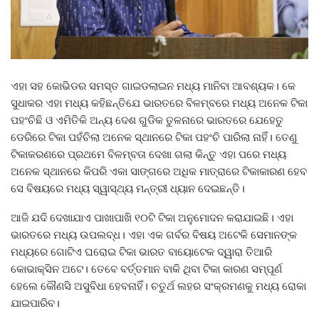
ଏହା ସହ କୋଭିଡର ସମସ୍ତ ଗାଇଡଲାଇନ ମଧ୍ୟ ମାନିବା ଆବଶ୍ୟକ। କେ
ସୁଧାକର ଏହା ମଧ୍ୟ କହିଛନ୍ତିଯେ ଭାରତରେ ବିଳମ୍ବରେ ମଧ୍ୟ ଅନେକ ଟିକା
ପହଂଚିଛି ଓ ଏମିତିକି ଅନ୍ୟ ଦେଶ ଗୁଡିକ ତୁଳନାରେ ଭାରତରେ ଯେହେତୁ
ଡେରିରେ ଟିକା ପହଁଚିଲା ଅନେକ ସ୍ଥାନରେ ଟିକା ପହଂଚି ପାରିଲା ନାହିଁ। ତେଣୁ
ଟିକାକରଣରେ ପ୍ରଥମେ ବିଳମ୍ବତା ଦେଖା ଗଲା କିନ୍ତୁ ଏହା ପରେ ମଧ୍ୟ
ଅନେକ ସ୍ଥାନରେ କିପରି ଏକା ସାଙ୍ଗରେ ଅଧିକ ମାତ୍ରାରେ ଟିକାକାରଣ ହେବ
ସେ ବିଷୟରେ ମଧ୍ୟ ସ୍ୱାସ୍ଥ୍ୟ ମନ୍ତ୍ରୀ ଧ୍ୟାନ ଦେଇଛନ୍ତି।
ଆଜି ଯଦି ଦେଖାଯାଏ ପାଖାପାଖି ୧୦ଟି ଟିକା ଅନୁମୋଦନ କରାଯାଇଛି। ଏହା
ଭାରତରେ ମଧ୍ୟ ଉପଲବ୍ଧ। ଏହା ଏକ ଗର୍ବର ବିଷୟ ଅଟେକି ସେମାନଙ୍କ
ମଧ୍ୟରେ ଗୋଟିଏ ଘରୋଇ ଟିକା ଭାରତ ବାୟୋଟେକ ଦ୍ୱାରା ତିଆରି
କୋଭାକ୍ସିନ ଅଟେ। ତେବେ ବର୍ତ୍ତମାନ ବାକି ଥିବା ଟିକା କାରଣ ସମ୍ପୂର୍ଣ
ହେଲେ କୌଣସି ଅସୁବିଧା ହେବନାହିଁ। ଚତୁର୍ଥ ଲହର ସଂକ୍ରମଣକୁ ମଧ୍ୟ ରୋକା
ଯାଇପାରିବ।