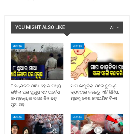
YOU MIGHT ALSO LIKE
All
ସମାଚାର
ସମାଚାର
୮ ସନ୍ତାନର ମାଆ ହୋଇ ମଧ୍ୟ
ସାପ କାମୁଡ଼ିବା ପରେ ତୁରନ୍ତ
ରଖିଲା ପର ପୁରୁଷ ସହ ଅବୈଧ
ବ୍ୟବହାର କରନ୍ତୁ ଏହି ଜିନିଷ,
ସ-ମ୍ବନ୍ଧ,ତା ପରେ ନିଜ ବଡ଼
ମୂଳରୁ ଶେଷ ହୋଇଯିବ ବି-ଷ
ପୁଅ ସହ…
ସମାଚାର
ସମାଚାର