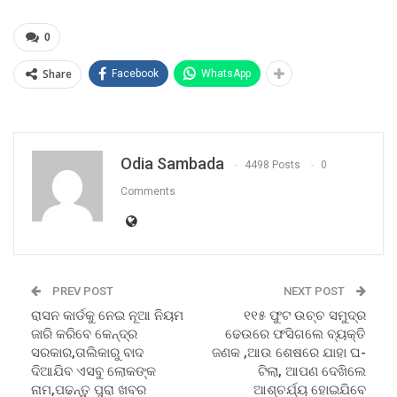
0
Share
Facebook
WhatsApp
Odia Sambada
4498 Posts
0
Comments
PREV POST
NEXT POST
ରାସନ କାର୍ଡକୁ ନେଇ ନୂଆ ନିୟମ
୧୧୫ ଫୁଟ ଉଚ୍ଚ ସମୁଦ୍ର
ଜାରି କରିବେ କେନ୍ଦ୍ର
ଢେଉରେ ଫସିଗଲେ ବ୍ୟକ୍ତି
ସରକାର,ତାଲିକାରୁ ବାଦ
ଜଣକ ,ଆଉ ଶେଷରେ ଯାହା ଘ-
ଦିଆଯିବ ଏସବୁ ଲୋକଙ୍କ
ଟିଲା, ଆପଣ ଦେଖିଲେ
ନାମ,ପଢନ୍ତୁ ପୁରା ଖବର
ଆଶ୍ଚର୍ଯ୍ୟ ହୋଇଯିବେ