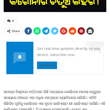
0
Share
Get real time updates directly on you
device, subscribe now.
Subscribe
ସମଗ୍ର ବିଶ୍ବରେ ବର୍ତ୍ତମାନ କିଛି ମାତ୍ରାରେ କୋଭିଡର ମାମଲା କମୁଥିବା
ସମୟରେ ଚୀନରେ ଏହା ଅଧିକ ମାତ୍ରାରେ ବ୍ୟାପିବାରେ ଲାଗିଛି। ଏମିତି
କିଛିଦିନ ପୂର୍ବରୁ କୋଭିଡର ଏକ ନୂତନ ଭାରିଏଣ୍ଟ XE ଭାରିଏଣ୍ଟ ଆସିଛି। ଏହି
ଭାରିଏଣ୍ଟ ପାଖାପାଖି ୮ ଟି ଦେଶରେ ଦେଖାଯାଇଛି। ତେବେ ଏକ