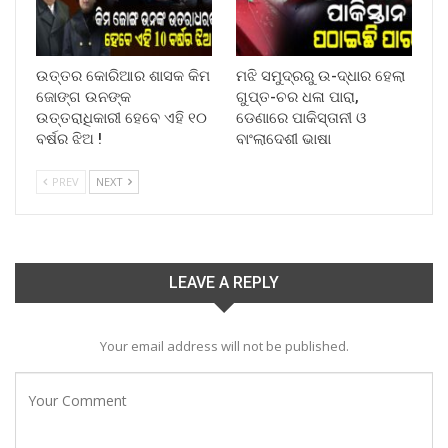
ଉତ୍ତର କୋରିଆର ଶାସକ କିମ
ମଝି ସମୁଦ୍ରରୁ ଉ-ଦ୍ଧାର ହେଲା
ଜୋଙ୍ଗ ଉନଙ୍କ
ଗୁପ୍ତ-ଚର ଧଳା ପାରା,
ଉତ୍ତରାଧିକାରୀ ହେବେ ଏହି ୧୦
ଡେଣାରେ ପାକିସ୍ତାନୀ ଓ
ବର୍ଷର ଝିଅ !
ବାଂଲାଦେଶୀ ଭାଷା
PREV
NEXT
LEAVE A REPLY
Your email address will not be published.