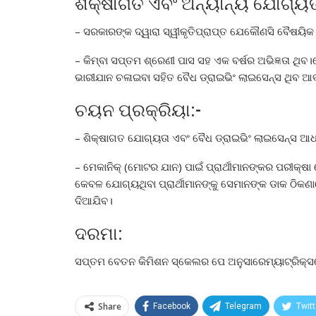
ଶିକ୍ଷାଗତ ଏବଂ ଅନ୍ୟାନ୍ୟ ଯୋଗ୍ୟତ
– ସରକାରଙ୍କ ଦ୍ୱାରା ସ୍ୱୀକୃତିପ୍ରାପ୍ତ ଯେକୌଣସି ବୈଷୟିକ 
– କିମ୍ବା ସପ୍ତମ ଶ୍ରେଣୀ ପାସ ସହ ଏକ ବର୍ଷର ଅଭିଜ୍ଞତା ଥିବ
ଭାରୀଯାନ ଚଳାଇବା ସହିତ ବୈଧ ଡ୍ରାଇଭିଂ ଲାଇସେନ୍ସ ଥିବ 
ଚୟନ ପ୍ରକ୍ରିୟା:-
– ଶିକ୍ଷାଗତ ଯୋଗ୍ୟତା ଏବଂ ବୈଧ ଡ୍ରାଇଭିଂ ଲାଇସେନ୍ସ ଆଧା
– ମେକାନିକ୍ (ମୋଟର ଯାନ) ପାଇଁ ପ୍ରାର୍ଥୀମାନଙ୍କର ପରୀକ୍ଷା
କେବଳ ଯୋଗ୍ୟଥିବା ପ୍ରାର୍ଥୀମାନଙ୍କୁ ସେମାନଙ୍କ ଡାକ ଠିକଣା
ଦିଆଯିବ।
ଦରମା:
ସପ୍ତମ ବେତନ କିମିଶନ ସ୍କେଲର ପେ ଅନୁସାରେମ୍ୟାଟ୍ରିକ୍
Share
Facebook
Telegram
Twitt