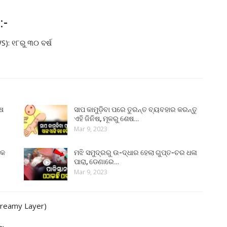
:-
S): ୧୮ରୁ ୩୦ ବର୍ଷ
ୁଷ
ସାପ କାମୁଡ଼ିବା ପରେ ତୁରନ୍ତ ବ୍ୟବହାର କରନ୍ତୁ
ଏହି ଜିନିଷ, ମୂଳରୁ ଶେଷ…
Mar 9, 2023
୍କ
ମଝି ସମୁଦ୍ରରୁ ଉ-ଦ୍ଧାର ହେଲା ଗୁପ୍ତ-ଚର ଧଳା
ପାରା, ଡେଣାରେ…
Mar 9, 2023
Creamy Layer)