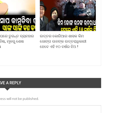
ା ପରେ ତୁରନ୍ତ ବ୍ୟବହାର
ଉତ୍ତର କୋରିଆର ଶାସକ କିମ
ିନିଷ, ମୂଳରୁ ଶେଷ
ଜୋଙ୍ଗ ଉନଙ୍କ ଉତ୍ତରାଧିକାରୀ
ଷ
ହେବେ ଏହି ୧୦ ବର୍ଷର ଝିଅ !
VE A REPLY
ess will not be published.