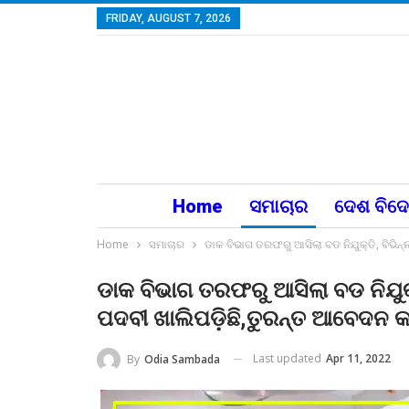
FRIDAY, AUGUST 7, 2026
Home
ସମାଚାର
ଦେଶ ବିଦ
Home
ସମାଚାର
ଡାକ ବିଭାଗ ତରଫରୁ ଆସିଲା ବଡ ନିଯୁକ୍ତି, ବିଭିନ
ଡାକ ବିଭାଗ ତରଫରୁ ଆସିଲା ବଡ ନିଯୁକ
ପଦବୀ ଖାଲିପଡ଼ିଛି,ତୁରନ୍ତ ଆବେଦନ କର
Last updated
Apr 11, 2022
By
Odia Sambada