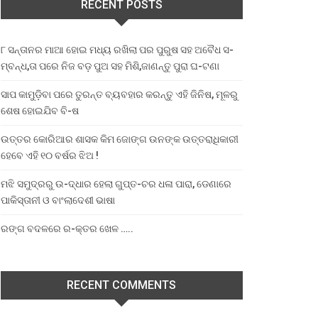
RECENT POSTS
୮ ସନ୍ତାନର ମାଆ ହୋଇ ମଧ୍ୟ ରଖିଲା ପର ପୁରୁଷ ସହ ଅବୈଧ ସ-
ମ୍ବନ୍ଧ,ତା ପରେ ନିଜ ବଡ଼ ପୁଅ ସହ ମିଶି,ଜାଣନ୍ତୁ ପୁରା ଘ-ଟଣା
ସାପ କାମୁଡ଼ିବା ପରେ ତୁରନ୍ତ ବ୍ୟବହାର କରନ୍ତୁ ଏହି ଜିନିଷ, ମୂଳରୁ
ଶେଷ ହୋଇଯିବ ବି-ଷ
ଉତ୍ତର କୋରିଆର ଶାସକ କିମ ଜୋଙ୍ଗ ଉନଙ୍କ ଉତ୍ତରାଧିକାରୀ
ହେବେ ଏହି ୧୦ ବର୍ଷର ଝିଅ !
ମଝି ସମୁଦ୍ରରୁ ଉ-ଦ୍ଧାର ହେଲା ଗୁପ୍ତ-ଚର ଧଳା ପାରା, ଡେଣାରେ
ପାକିସ୍ତାନୀ ଓ ବାଂଲାଦେଶୀ ଭାଷା
ରଙ୍ଗ ବଦଳରେ ର-କ୍ତର ଖେଳ …..
RECENT COMMENTS