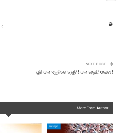
0
NEXT POST
ପୁଣି ଓଲା ସ୍କୁଟିରେ ତ୍ରୁଟି ! ଓଲା ଚାଲୁଛି ଓଲଟା !
More From Author
ସମାଚାର