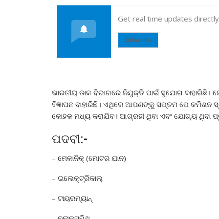
Get real time updates directl
Subscribe
ଭାରତୀୟ ଡାକ ବିଭାଗରେ ନିଯୁକ୍ତି ପାଇଁ ସୁଯୋଗ ବାହାରିଛି। ମ
ବିଜ୍ଞାପନ ବାହାରିଛି। ଏଥିରେ ଆପଣଙ୍କୁ ସପ୍ତମ ପେ କମିଶନ
କୋହଳ ମଧ୍ୟ କରାଯିବ। ଆଗ୍ରହୀ ଥିବା ଏବଂ ଯୋଗ୍ୟ ଥିବା ପ୍
ପଦବୀ:-
– ମେକାନିକ୍ (ମୋଟର ଯାନ)
– ଇଲେକ୍ଟ୍ରିକାଲ୍
– ଟାୟରମ୍ୟାନ୍
– ବ୍ଲାକସ୍ମିଥ