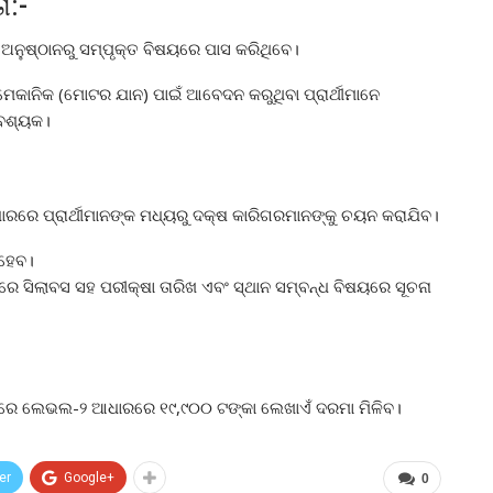
ା:-
ଅନୁଷ୍ଠାନରୁ ସମ୍ପୃକ୍ତ ବିଷୟରେ ପାସ କରିଥିବେ।
।ମେକାନିକ (ମୋଟର ଯାନ) ପାଇଁ ଆବେଦନ କରୁଥିବା ପ୍ରାର୍ଥୀମାନେ
ଆବଶ୍ୟକ।
ରରେ ପ୍ରାର୍ଥୀମାନଙ୍କ ମଧ୍ୟରୁ ଦକ୍ଷ କାରିଗରମାନଙ୍କୁ ଚୟନ କରାଯିବ।
 ହେବ।
ରେ ସିଲାବସ ସହ ପରୀକ୍ଷା ତାରିଖ ଏବଂ ସ୍ଥାନ ସମ୍ବନ୍ଧ ବିଷୟରେ ସୂଚନା
ସରେ ଲେଭଲ-୨ ଆଧାରରେ ୧୯,୯୦୦ ଟଙ୍କା ଲେଖାଏଁ ଦରମା ମିଳିବ।
er
Google+
0