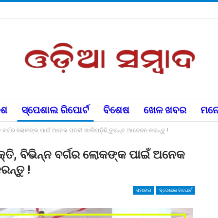
େଶ
ସ୍ପେଶାଲ ରିପୋର୍ଟ
ବିଶେଷ
ଖେଳ ଖବର
ମନୋ
୍ନ ବର୍ଗର ଲୋକଙ୍କ ପାଇଁ ଅନେକ ପଦବୀ ଖାଲିପଡ଼ିଛି,ତୁରନ୍ତ ଆବେଦନ କରନ୍ତୁ !
୍ତି, ବିଭିନ୍ନ ବର୍ଗର ଲୋକଙ୍କ ପାଇଁ ଅନେକ
ନ୍ତୁ !
ସମାଚାର
ସ୍ପେଶାଲ ରିପୋର୍ଟ