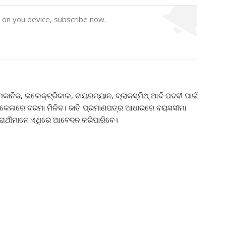
y on you device, subscribe now.
େକାନିକ, ଇଲେକ୍ଟ୍ରିକାଲ, ଟାୟରମ୍ୟାନ, ବ୍ଲାକସ୍ମିଥ୍ ଆଦି ପଦବୀ ପାଇଁ
 ସ୍କେଲରେ ଦରମା ମିଳିବ। ଜାତି ପ୍ରମାଣପତ୍ର ଆଧାରରେ ବୟସସୀମା
ରାର୍ଥୀମାନେ ଏଥିରେ ଆବେଦନ କରିପାରିବେ।