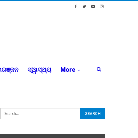
ରଞ୍ଜନ
ସ୍ୱାସ୍ଥ୍ୟ
More