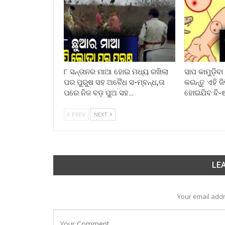
୮ ସନ୍ତାନର ମାଆ ହୋଇ ମଧ୍ୟ ରଖିଲା
ସାପ କାମୁଡ଼ିବ
ପର ପୁରୁଷ ସହ ଅବୈଧ ସ-ମ୍ବନ୍ଧ,ତା
କରନ୍ତୁ ଏହି ଜ
ପରେ ନିଜ ବଡ଼ ପୁଅ ସହ…
ହୋଇଯିବ ବି-
PREV
NEXT
LEA
Your email addr