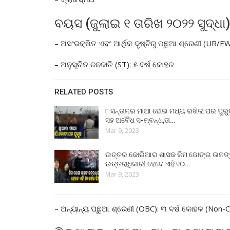
ବୟସ (ଜୁଲାଇ ୧ ତାରିଖ ୨୦୨୨ ସୁଦ୍ଧା)
– ଅସଂରକ୍ଷିତ ଏବଂ ଆର୍ଥିକ ଦୃଷ୍ଟିରୁ ପଛୁଆ ଶ୍ରେଣୀ (UR/EW
– ଅନୁସୂଚିତ ଜନଜାତି (ST): ୫ ବର୍ଷ କୋହଳ
RELATED POSTS
୮ ସନ୍ତାନର ମାଆ ହୋଇ ମଧ୍ୟ ରଖିଲା ପର ପୁର
ସହ ଅବୈଧ ସ-ମ୍ବନ୍ଧ,ତା…
Mar 9, 2023
ଉତ୍ତର କୋରିଆର ଶାସକ କିମ ଜୋଙ୍ଗ ଉନଙ
ଉତ୍ତରାଧିକାରୀ ହେବେ ଏହି ୧୦…
Mar 9, 2023
– ଅନ୍ୟାନ୍ୟ ପଛୁଆ ଶ୍ରେଣୀ (OBC): ୩ ବର୍ଷ କୋହଳ (Non-