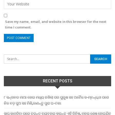
Save my name, email, and website in this browser for the next
time I comment.
RECENT POSTS
୮ ସନ୍ତାନର ମାଆ ହୋଇ ମଧ୍ୟ ରଖିଲା ପର ପୁରୁଷ ସହ ଅବୈଧ ସ-ମ୍ବନ୍ଧ,ତା ପରେ
ନିଜ ବଡ଼ ପୁଅ ସହ ମିଶି,ଜାଣନ୍ତୁ ପୁରା ଘ-ଟଣା
ସାପ କାମୁଡ଼ିବା ପରେ ତୁରନ୍ତ ବ୍ୟବହାର କରନ୍ତୁ ଏହି ଜିନିଷ, ମୂଳରୁ ଶେଷ ହୋଇଯିବ