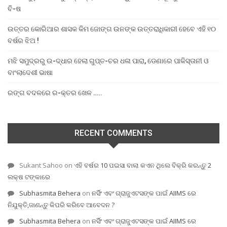
ବି-ଷ
ଉତ୍ତର କୋରିଆର ଶାସକ କିମ ଜୋଙ୍ଗ ଉନଙ୍କ ଉତ୍ତରାଧିକାରୀ ହେବେ ଏହି ୧୦
ବର୍ଷର ଝିଅ !
ମଝି ସମୁଦ୍ରରୁ ଉ-ଦ୍ଧାର ହେଲା ଗୁପ୍ତ-ଚର ଧଳା ପାରା, ଡେଣାରେ ପାକିସ୍ତାନୀ ଓ
ବାଂଲାଦେଶୀ ଭାଷା
ରଙ୍ଗ ବଦଳରେ ର-କ୍ତର ଖେଳ …..
RECENT COMMENTS
Sukant Sahoo
on
ଏହି ବର୍ଷର 10 ପଇସା ବାଲା କଏନ ଥିଲେ ବିକ୍ରି କରନ୍ତୁ 2
ଲକ୍ଷ ଟଙ୍କାରେ
Subhasmita Behera
on
ନର୍ସିଂ ଏବଂ ଗ୍ରାଜୁଏଟସଙ୍କ ପାଇଁ AIIMS ରେ
ନିଯୁକ୍ତି,ଜାଣନ୍ତୁ କିପରି କରିବେ ଆବେଦନ ?
Subhasmita Behera
on
ନର୍ସିଂ ଏବଂ ଗ୍ରାଜୁଏଟସଙ୍କ ପାଇଁ AIIMS ରେ