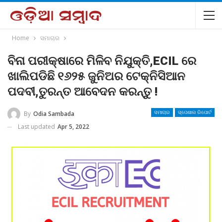
Home
ସମାଚାର
ବିନା ପରୀକ୍ଷାରେ ମିଳିବ ନିଯୁକ୍ତି,ECIL ରେ
ଖାଲିପଡିଛି ୧୬୨୫ ଜୁନିଅର ଟେକ୍ନିସିଆନ
ପଦବୀ,ତୁରନ୍ତ ଆବେଦନ କରନ୍ତୁ !
By
Odia Sambada
ସମାଚାର
ସ୍ପେଶାଲ ରିପୋର୍ଟ
Last updated
Apr 5, 2022