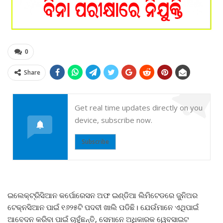
0
Share
Get real time updates directly on you
device, subscribe now.
Subscribe
ଇଲେକ୍ଟ୍ରିସିଆନ କର୍ପୋରେସନ ଅଫ ଇଣ୍ଡିଆ ଲିମିଟେଡରେ ଜୁନିଅର
ଟେକ୍ନସିଆନ ପାଇଁ ୧୬୨୫ଟି ପଦବୀ ଖାଲି ପଡିଛି। ଯେଉଁମାନେ ଏଥିପାଇଁ
ଆବେଦନ କରିବା ପାଇଁ ଚାହୁଁଛନ୍ତି, ସେମାନେ ଅଧିକାରକ ୱେବସାଇଟ