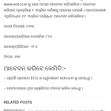
www.ecil.co.in କୁ ଯାଇ ଆପଣ ଆବେଦନ କରିପାରିବେ। ଆବେଦନ
କରିବାର ପ୍ରକ୍ରିୟା ୧ ଏପ୍ରିଲ ତାରିଖରୁ ଆରମ୍ଭ ହୋଇଛି। ଆବେଦନକାରୀ
ଏଥିନିମନ୍ତେ ୧୧ ଏପ୍ରିଲ ପର୍ଯ୍ୟନ୍ତ ଆବେଦନ କରିପାରିବେ।
ପଦବୀ ବିବରଣୀ: ୧୬୨୫
ଇଲେକ୍ଟ୍ରୋନିକ୍ସ ମେକାନିକ: ୮୧୪
ଇଲେକ୍ଟ୍ରିସିଆନ : ୧୮୪
ଫିଟର: ୬୨୭
ଆବେଦନ କରିବେ କେମିତି:-
– ପ୍ରାର୍ଥୀ ପ୍ରଥମେ ECIL ର ୱେବସାଇଟ ecil.co.in କୁ ଯାଆନ୍ତୁ।
– ହୋମପେଜରେ ଥିବା କ୍ୟାରିଅର ଟାବରେ କ୍ଲିକ କରନ୍ତୁ।
RELATED POSTS