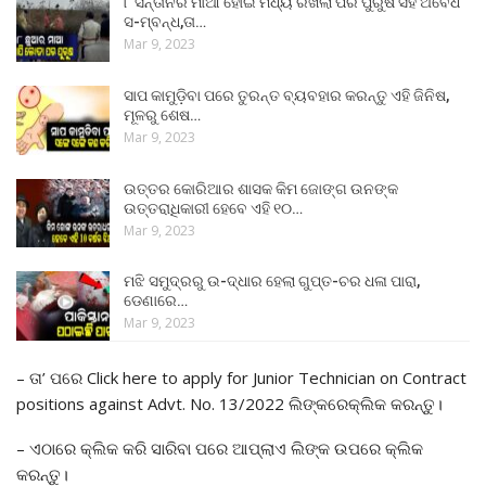
୮ ସନ୍ତାନର ମାଆ ହୋଇ ମଧ୍ୟ ରଖିଲା ପର ପୁରୁଷ ସହ ଅବୈଧ
ସ-ମ୍ବନ୍ଧ,ତା…
Mar 9, 2023
ସାପ କାମୁଡ଼ିବା ପରେ ତୁରନ୍ତ ବ୍ୟବହାର କରନ୍ତୁ ଏହି ଜିନିଷ,
ମୂଳରୁ ଶେଷ…
Mar 9, 2023
ଉତ୍ତର କୋରିଆର ଶାସକ କିମ ଜୋଙ୍ଗ ଉନଙ୍କ
ଉତ୍ତରାଧିକାରୀ ହେବେ ଏହି ୧୦…
Mar 9, 2023
ମଝି ସମୁଦ୍ରରୁ ଉ-ଦ୍ଧାର ହେଲା ଗୁପ୍ତ-ଚର ଧଳା ପାରା,
ଡେଣାରେ…
Mar 9, 2023
– ତା’ ପରେ Click here to apply for Junior Technician on Contract
positions against Advt. No. 13/2022 ଲିଙ୍କରେକ୍ଲିକ କରନ୍ତୁ।
– ଏଠାରେ କ୍ଲିକ କରି ସାରିବା ପରେ ଆପ୍ଲାଏ ଲିଙ୍କ ଉପରେ କ୍ଲିକ
କରନ୍ତୁ।