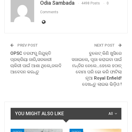
Odia Sambada
4498 Posts
0
Comments
PREV POST
NEXT POST
OPSC ତରଫରୁ ନିଯୁକ୍ତି
ବୁଲେଟ୍‌ କିଣି ଖୁସିରେ
ପ୍ରକ୍ରିୟା ଜାରି,ସରକାରୀ
ସଜାଇଲେ, ପୂଜା କରାଇବା ପାଇଁ
ଚାକିରୀ ପାଇଁ ଆଶା ଥିଲେ,ଜଲଦି
ମନ୍ଦିର ନେଲେ…ହେଲେ ହଠାତ୍‌
ଆବେଦନ କରନ୍ତୁ
ବୋମା ପରି ଢୋ କରି ଫାଟିଲା
ନୂଆ Royal Enfield!
ଦେଖନ୍ତୁ ଲାଇଭ ଭିଡ଼ିଓ !
YOU MIGHT ALSO LIKE
All
ସମାଚାର
ସମାଚାର