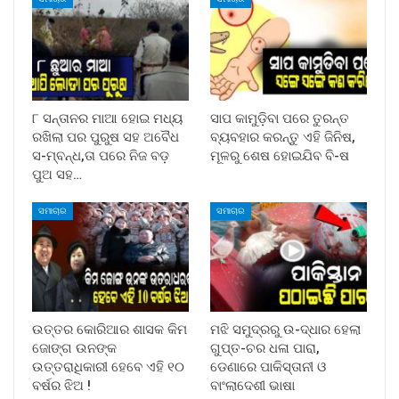
୮ ସନ୍ତାନର ମାଆ ହୋଇ ମଧ୍ୟ
ସାପ କାମୁଡ଼ିବା ପରେ ତୁରନ୍ତ
ରଖିଲା ପର ପୁରୁଷ ସହ ଅବୈଧ
ବ୍ୟବହାର କରନ୍ତୁ ଏହି ଜିନିଷ,
ସ-ମ୍ବନ୍ଧ,ତା ପରେ ନିଜ ବଡ଼
ମୂଳରୁ ଶେଷ ହୋଇଯିବ ବି-ଷ
ପୁଅ ସହ…
ସମାଚାର
ସମାଚାର
ଉତ୍ତର କୋରିଆର ଶାସକ କିମ
ମଝି ସମୁଦ୍ରରୁ ଉ-ଦ୍ଧାର ହେଲା
ଜୋଙ୍ଗ ଉନଙ୍କ
ଗୁପ୍ତ-ଚର ଧଳା ପାରା,
ଉତ୍ତରାଧିକାରୀ ହେବେ ଏହି ୧୦
ଡେଣାରେ ପାକିସ୍ତାନୀ ଓ
ବର୍ଷର ଝିଅ !
ବାଂଲାଦେଶୀ ଭାଷା