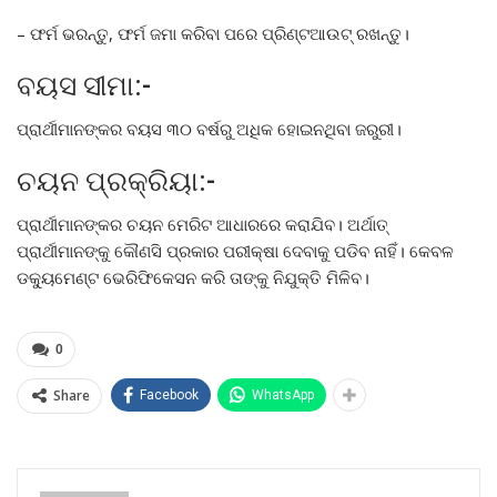
– ଫର୍ମ ଭରନ୍ତୁ, ଫର୍ମ ଜମା କରିବା ପରେ ପ୍ରିଣ୍ଟଆଉଟ୍‌ ରଖନ୍ତୁ।
ବୟସ ସୀମା:-
ପ୍ରାର୍ଥୀମାନଙ୍କର ବୟସ ୩୦ ବର୍ଷରୁ ଅଧିକ ହୋଇନଥିବା ଜରୁରୀ।
ଚୟନ ପ୍ରକ୍ରିୟା:-
ପ୍ରାର୍ଥୀମାନଙ୍କର ଚୟନ ମେରିଟ ଆଧାରରେ କରାଯିବ। ଅର୍ଥାତ୍‌
ପ୍ରାର୍ଥୀମାନଙ୍କୁ କୌଣସି ପ୍ରକାର ପରୀକ୍ଷା ଦେବାକୁ ପଡିବ ନାହିଁ। କେବଳ
ଡକ୍ୟୁମେଣ୍ଟ ଭେରିଫିକେସନ କରି ତାଙ୍କୁ ନିଯୁକ୍ତି ମିଳିବ।
0
Share
Facebook
WhatsApp