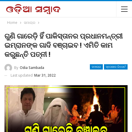
Home
ସମାଚାର
ଗୁଣି ଗାରେଡ଼ି ହିଁ ପାକିସ୍ତାନର ପ୍ରଧାନମନ୍ତ୍ରୀ
ଇମ୍ରାନଙ୍କ ଗାଦି ବଞ୍ଚାଇବ ! ଏମିତି କାମ
କରୁଛନ୍ତି ପତ୍ନୀ !
By
Odia Sambada
ସମାଚାର
ସ୍ପେଶାଲ ରିପୋର୍ଟ
Last updated
Mar 31, 2022