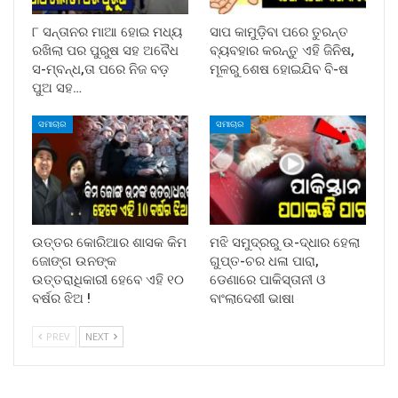
୮ ସନ୍ତାନର ମାଆ ହୋଇ ମଧ୍ୟ
ସାପ କାମୁଡ଼ିବା ପରେ ତୁରନ୍ତ
ରଖିଲା ପର ପୁରୁଷ ସହ ଅବୈଧ
ବ୍ୟବହାର କରନ୍ତୁ ଏହି ଜିନିଷ,
ସ-ମ୍ବନ୍ଧ,ତା ପରେ ନିଜ ବଡ଼
ମୂଳରୁ ଶେଷ ହୋଇଯିବ ବି-ଷ
ପୁଅ ସହ…
ସମାଚାର
ସମାଚାର
ଉତ୍ତର କୋରିଆର ଶାସକ କିମ
ମଝି ସମୁଦ୍ରରୁ ଉ-ଦ୍ଧାର ହେଲା
ଜୋଙ୍ଗ ଉନଙ୍କ
ଗୁପ୍ତ-ଚର ଧଳା ପାରା,
ଉତ୍ତରାଧିକାରୀ ହେବେ ଏହି ୧୦
ଡେଣାରେ ପାକିସ୍ତାନୀ ଓ
ବର୍ଷର ଝିଅ !
ବାଂଲାଦେଶୀ ଭାଷା
PREV
NEXT