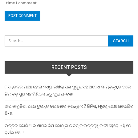
time I comment.
RECENT POSTS
୮ ସନ୍ତାନର ମାଆ ହୋଇ ମଧ୍ୟ ରଖିଲା ପର ପୁରୁଷ ସହ ଅବୈଧ ସ-ମ୍ବନ୍ଧ,ତା ପରେ
ନିଜ ବଡ଼ ପୁଅ ସହ ମିଶି,ଜାଣନ୍ତୁ ପୁରା ଘ-ଟଣା
ସାପ କାମୁଡ଼ିବା ପରେ ତୁରନ୍ତ ବ୍ୟବହାର କରନ୍ତୁ ଏହି ଜିନିଷ, ମୂଳରୁ ଶେଷ ହୋଇଯିବ
ବି-ଷ
ଉତ୍ତର କୋରିଆର ଶାସକ କିମ ଜୋଙ୍ଗ ଉନଙ୍କ ଉତ୍ତରାଧିକାରୀ ହେବେ ଏହି ୧୦
ବର୍ଷର ଝିଅ !