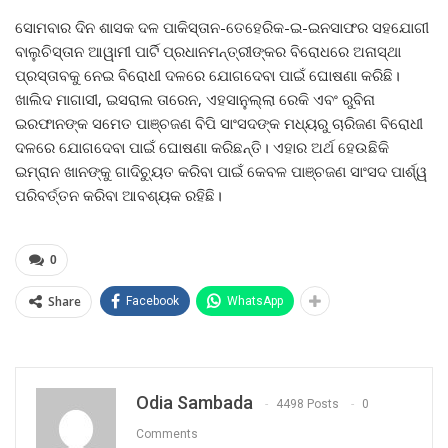
ସୋମବାର ଦିନ ଶାସକ ଦଳ ପାକିସ୍ତାନ-ତେହେରିକ-ଇ-ଇନସାଫର ସହଯୋଗୀ
ବାଲୁଚିସ୍ତାନ ଆୱାମୀ ପାର୍ଟି ପ୍ରଧାନମନ୍ତ୍ରୀଙ୍କର ବିରୋଧରେ ଅନାସ୍ଥା
ପ୍ରସ୍ତାବକୁ ନେଇ ବିରୋଧୀ ଦଳରେ ଯୋଗଦେବା ପାଇଁ ଘୋଷଣା କରିଛି।
ଖାଲିଦ ମାଗାସୀ, ଇସରାଲ ତାରେନ, ଏହସାନୁଲ୍ଲା ରେକି ଏବଂ ରୁବିନା
ଇରଫାନଙ୍କ ସମେତ ପାଞ୍ଚଜଣ ବିପି ସାଂସଦଙ୍କ ମଧ୍ୟରୁ ଚାରିଜଣ ବିରୋଧୀ
ଦଳରେ ଯୋଗଦେବା ପାଇଁ ଘୋଷଣା କରିଛନ୍ତି। ଏହାର ଅର୍ଥ ହେଉଛିକି
ଇମ୍ରାନ ଖାନଙ୍କୁ ଗାଦିଚ୍ୟୁତ କରିବା ପାଇଁ କେବଳ ପାଞ୍ଚଜଣ ସାଂସଦ ପାର୍ଶ୍ୱ
ପରିବର୍ତ୍ତନ କରିବା ଆବଶ୍ୟକ ରହିଛି।
0
Share
Facebook
WhatsApp
Odia Sambada
4498 Posts
0
Comments