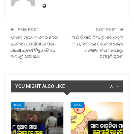
PREV POST
NEXT POST
ଦେଶର ପ୍ରଥମ ଏପରି ରେଳ
ଆଜି ହିଁ ସାରି ନିଅନ୍ତୁ ଏହି ଜରୁରୀ
ଷ୍ଟେସନ ଯେଉଁଠାରେ ପଢା-
କାମ, ସରକାର ଦେବେ ୭ ଲକ୍ଷ
ଲେଖା ଯୁବତୀ ବିକୁଛନ୍ତି ଚା,
ଟଙ୍କାର ଲାଭ ! ଜାଣନ୍ତୁ
ଜାଣନ୍ତୁ ଖାସ କଥା
ସମ୍ପୂର୍ଣ ସୂଚନା
YOU MIGHT ALSO LIKE
All
ସମାଚାର
ସମାଚାର