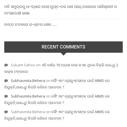
ମଝି ସମୁଦ୍ରରୁ ଉ-ଦ୍ଧାର ହେଲା ଗୁପ୍ତ-ଚର ଧଳା ପାରା, ଡେଣାରେ ପାକିସ୍ତାନୀ ଓ
ବାଂଲାଦେଶୀ ଭାଷା
ରଙ୍ଗ ବଦଳରେ ର-କ୍ତର ଖେଳ …..
RECENT COMMENTS
Sukant Sahoo
on
ଏହି ବର୍ଷର 10 ପଇସା ବାଲା କଏନ ଥିଲେ ବିକ୍ରି କରନ୍ତୁ 2
ଲକ୍ଷ ଟଙ୍କାରେ
Subhasmita Behera
on
ନର୍ସିଂ ଏବଂ ଗ୍ରାଜୁଏଟସଙ୍କ ପାଇଁ AIIMS ରେ
ନିଯୁକ୍ତି,ଜାଣନ୍ତୁ କିପରି କରିବେ ଆବେଦନ ?
Subhasmita Behera
on
ନର୍ସିଂ ଏବଂ ଗ୍ରାଜୁଏଟସଙ୍କ ପାଇଁ AIIMS ରେ
ନିଯୁକ୍ତି,ଜାଣନ୍ତୁ କିପରି କରିବେ ଆବେଦନ ?
Subhasmita Behera
on
ନର୍ସିଂ ଏବଂ ଗ୍ରାଜୁଏଟସଙ୍କ ପାଇଁ AIIMS ରେ
ନିଯୁକ୍ତି,ଜାଣନ୍ତୁ କିପରି କରିବେ ଆବେଦନ ?