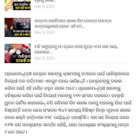
Mar 9, 2023
ଉତ୍ତର କୋରିଆର ଶାସକ କିମ ଜୋଙ୍ଗ ଉନଙ୍କ
ଉତ୍ତରାଧିକାରୀ ହେବେ ଏହି ୧୦…
Mar 9, 2023
ମଝି ସମୁଦ୍ରରୁ ଉ-ଦ୍ଧାର ହେଲା ଗୁପ୍ତ-ଚର ଧଳା ପାରା,
ଡେଣାରେ…
Mar 9, 2023
ପ୍ରଧାନମନ୍ତ୍ରୀ ଇମ୍ରାନ ଖାନଙ୍କୁ କ୍ଷମତାରୁ ହଟାଇବା ପାଇଁ ପାକିସ୍ତାନରେ
ବିରୋଧୀ ଦଳ ବର୍ତ୍ତମାନ ଏକଜୁଟ ହୋଇ ସାରିଛନ୍ତି। ଇମ୍ରାନଙ୍କୁ ବାହାର
କରିବା ପାଇଁ ଏହି ଗଣିତ ବହୁତ ସରଳ ଅଟେ। ପ୍ରଧାନମନ୍ତ୍ରୀ ଖାନଙ୍କୁ
ବହିଷ୍କାର କରିବା ପାଇଁ ବିରୋଧୀ ମାନଙ୍କୁ ୧୭୨ ସାଂସଦ ଦରକାର। ଜମ୍ହରି
ୱତନ ପାର୍ଟିର ଶାହାଜାଇନ୍ ବଗି ରବିବାର ଦିନ ଶାସକ ଦଳରୁ ବାହାରକୁ ଯିବା ପାଇଁ
ନିଷ୍ପତ୍ତି ନେବା ପରେ ସଂସଦର ୩୪୨ ସଦସ୍ୟ ବିଶିଷ୍ଟ ନିମ୍ନ ଗୃହରେ ଶାସକ
ଦଳର ଶକ୍ତି ବର୍ତ୍ତମାନ ୧୭୮ ପର୍ଯ୍ୟନ୍ତ ପହଞ୍ଚିଛି। ଏହା ସହ ବିରୋଧୀ ଦଳର
୧୬୩ ଜଣ ସଦସ୍ୟଙ୍କ ସମର୍ଥନ ରହିଛି, ଯାହା ଆବଶ୍ୟକ ସଂଖ୍ୟାଠାରୁ ମାତ୍ର
୯ କମ ଅଟେ।