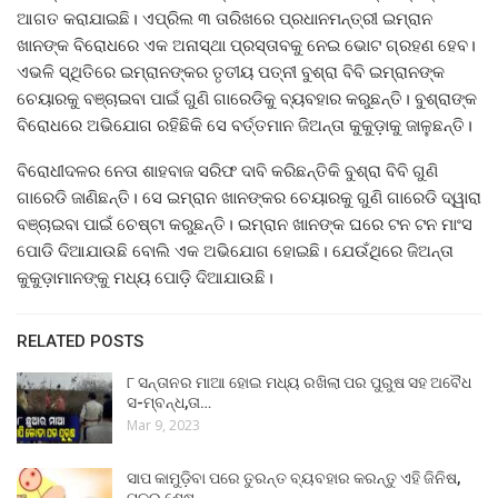
ଆଗତ କରାଯାଇଛି। ଏପ୍ରିଲ ୩ ତାରିଖରେ ପ୍ରଧାନମନ୍ତ୍ରୀ ଇମ୍ରାନ
ଖାନଙ୍କ ବିରୋଧରେ ଏକ ଅନାସ୍ଥା ପ୍ରସ୍ତାବକୁ ନେଇ ଭୋଟ ଗ୍ରହଣ ହେବ।
ଏଭଳି ସ୍ଥିତିରେ ଇମ୍ରାନଙ୍କର ତୃତୀୟ ପତ୍ନୀ ବୁଶ୍ରା ବିବି ଇମ୍ରାନଙ୍କ
ଚେୟାରକୁ ବଞ୍ଚାଇବା ପାଇଁ ଗୁଣି ଗାରେଡିକୁ ବ୍ୟବହାର କରୁଛନ୍ତି। ବୁଶ୍ରାଙ୍କ
ବିରୋଧରେ ଅଭିଯୋଗ ରହିଛିକି ସେ ବର୍ତ୍ତମାନ ଜିଅନ୍ତା କୁକୁଡ଼ାକୁ ଜାଳୁଛନ୍ତି।
ବିରୋଧୀଦଳର ନେତା ଶାହବାଜ ସରିଫ ଦାବି କରିଛନ୍ତିକି ବୁଶ୍ରା ବିବି ଗୁଣି
ଗାରେଡି ଜାଣିଛନ୍ତି। ସେ ଇମ୍ରାନ ଖାନଙ୍କର ଚେୟାରକୁ ଗୁଣି ଗାରେଡି ଦ୍ୱାରା
ବଞ୍ଚାଇବା ପାଇଁ ଚେଷ୍ଟା କରୁଛନ୍ତି। ଇମ୍ରାନ ଖାନଙ୍କ ଘରେ ଟନ ଟନ ମାଂସ
ପୋଡି ଦିଆଯାଉଛି ବୋଲି ଏକ ଅଭିଯୋଗ ହୋଇଛି। ଯେଉଁଥିରେ ଜିଅନ୍ତା
କୁକୁଡ଼ାମାନଙ୍କୁ ମଧ୍ୟ ପୋଡ଼ି ଦିଆଯାଉଛି।
RELATED POSTS
୮ ସନ୍ତାନର ମାଆ ହୋଇ ମଧ୍ୟ ରଖିଲା ପର ପୁରୁଷ ସହ ଅବୈଧ
ସ-ମ୍ବନ୍ଧ,ତା…
Mar 9, 2023
ସାପ କାମୁଡ଼ିବା ପରେ ତୁରନ୍ତ ବ୍ୟବହାର କରନ୍ତୁ ଏହି ଜିନିଷ,
ମୂଳରୁ ଶେଷ…