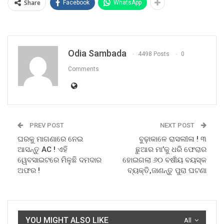
Share
Facebook
WhatsApp
Odia Sambada
4498 Posts
0
Comments
PREV POST
NEXT POST
ଘରକୁ ମାଗଣାରେ ନେଇ
ବୁଢ଼ାକାଳେ ରାସଲୀଳା ! ୩
ଆସନ୍ତୁ AC ! ଏହି
ଛୁଆର ମା’କୁ ଧରି ଫେରାର
ୱେବସାଇଟରେ ମିଳୁଛି ଦମଦାର
ହୋଇଗଲା ୬୦ ବର୍ଷୀୟ ବୟସ୍କ
ଅଫର !
ବ୍ୟକ୍ତି,ଜାଣନ୍ତୁ ପୁରା ଘଟଣା
YOU MIGHT ALSO LIKE
All