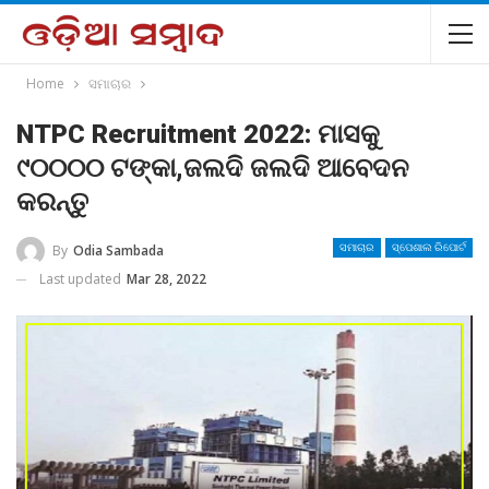
Home
ସମାଚାର
NTPC Recruitment 2022: ମାସକୁ
୯୦୦୦୦ ଟଙ୍କା,ଜଲଦି ଜଲଦି ଆବେଦନ
କରନ୍ତୁ
By
Odia Sambada
ସମାଚାର
ସ୍ପେଶାଲ ରିପୋର୍ଟ
Last updated
Mar 28, 2022