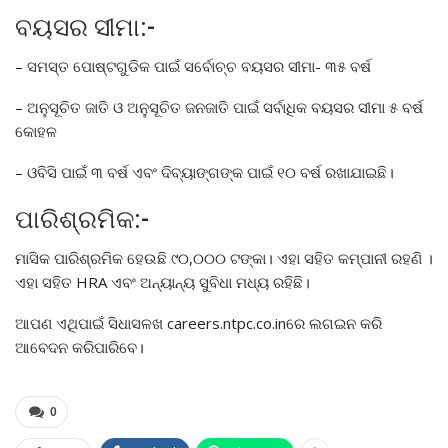
ବୟସର ସୀମା:-
– ସମସ୍ତ ପୋଷ୍ଟଗୁଡିକ ପାଇଁ ସର୍ବୋଚ୍ଚ ବୟସର ସୀମା- ୩୫ ବର୍ଷ
– ଅନୁସୂଚିତ ଜାତି ଓ ଅନୁସୂଚିତ ଜନଜାତି ପାଇଁ ସର୍ବାଧିକ ବୟସର ସୀମା ୫ ବର୍ଷ
କୋହଳ
– ଓବିସି ପାଇଁ ୩ ବର୍ଷ ଏବଂ ଦିବ୍ୟାଙ୍ଗଙ୍କ ପାଇଁ ୧୦ ବର୍ଷ ରଖାଯାଇଛି।
ପାରିଶ୍ରମିକ:-
ମାସିକ ପାରିଶ୍ରମିକ ହେଉଛି ୯୦,୦୦୦ ଟଙ୍କା। ଏହା ସହିତ କମ୍ପାନୀ ରହଣି ।
ଏହା ସହିତ HRA ଏବଂ ଅନ୍ୟାନ୍ୟ ସୁବିଧା ମଧ୍ୟ ରହିଛି।
ଆପଣ ଏଥିପାଇଁ ସିଧାସଳଖ careers.ntpc.co.inରେ ଲଗଇନ କରି
ଆବେଦନ କରିପାରିବେ।
0