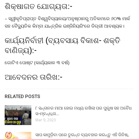
ଶିକ୍ଷାଗତ ଯୋଗ୍ୟତା:-
– ସ୍ୱୀକୃତିପ୍ରାପ୍ତ ବିଶ୍ୱବିଦ୍ୟାଳୟ/ଅନୁଷ୍ଠାନରୁ ଅତିକମରେ ୬୦% ମାର୍କ
ସହ ବୈଦ୍ୟୁତିକ କିମ୍ବା ଯାନ୍ତ୍ରିକ ଇଞ୍ଜିନିୟରିଂରେ ଡିଗ୍ରୀ ଆବଶ୍ୟକ।
କାର୍ଯ୍ୟନିର୍ବାହୀ (ବ୍ୟବସାୟ ବିକାଶ- ଶକ୍ତି
ବାଣିଜ୍ୟ):-
ଗୋଟିଏ ପୋଷ୍ଟ (କାର୍ଯ୍ୟକାଳ ୩ ବର୍ଷ)
ଆବେଦନର ତାରିଖ:-
RELATED POSTS
୮ ସନ୍ତାନର ମାଆ ହୋଇ ମଧ୍ୟ ରଖିଲା ପର ପୁରୁଷ ସହ ଅବୈଧ
ସ-ମ୍ବନ୍ଧ,ତା…
Mar 9, 2023
ସାପ କାମୁଡ଼ିବା ପରେ ତୁରନ୍ତ ବ୍ୟବହାର କରନ୍ତୁ ଏହି ଜିନିଷ,