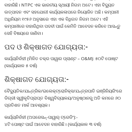
ବାହାରିଛି। NTPC ଏକ ଭାରତୀୟ ସ୍ଥାୟୀ ନିଗମ ଅଟେ। ଏହା ବିଦ୍ୟୁତ
ଉତ୍ପାଦନ ଏବଂ ସହଯୋଗୀ କାର୍ଯ୍ୟକଳାପରେ ନିୟୋଜିତ ଅଛି। କମ୍ପାନୀ
ଅଧିନିୟମ ୧୯୫୬ ଅନୁସାରେ ଏହା ଏକ ବିଧିଗତ ନିଗମ ଅଟେ। ଏହି
କମ୍ପାନୀରେ ବାହାରିଥିବା ପଦବୀ ପାଇଁ କେମିତି ଆବେଦନ କରିବେ ଆସନ୍ତୁ
ସେହି ବିଷୟରେ ଜାଣିବା।
ପଦ ଓ ଶିକ୍ଷାଗତ ଯୋଗ୍ୟତା:-
କାର୍ଯ୍ୟନିର୍ବାହୀ (ମିଳିତ ଚକ୍ର ପାୱାର ପ୍ଲାଣ୍ଟ – O&M): ୫୦ଟି ପୋଷ୍ଟ
(କାର୍ଯ୍ୟକାଳ ୫ ବର୍ଷ)
ଶିକ୍ଷାଗତ ଯୋଗ୍ୟତା:-
ବୈଦ୍ୟୁତିକ/ଯାନ୍ତ୍ରିକ/ଇଲେକ୍ଟ୍ରୋନିକ୍ସ/ଯନ୍ତ୍ରପାତି ଇଞ୍ଜିନିୟରିଂରେ
ଡିଗ୍ରୀ ସ୍ୱୀକୃତିପ୍ରାପ୍ତ ବିଶ୍ୱବିଦ୍ୟାଳୟ/ଅନୁଷ୍ଠାନରୁ ଅତି କମରେ ୬୦
ପ୍ରତିଶତ ମାର୍କ ଆବଶ୍ୟକ।
କାର୍ଯ୍ୟନିର୍ବାହୀ (ଅପରେସନ୍-ପାୱାର୍ ଟ୍ରେଡିଂ):-
୪ଟି ପୋଷ୍ଟ ପାଇଁ ଆବେଦନ ବାହାରିଛି। (କାର୍ଯ୍ୟକାଳ ୩ ବର୍ଷ)