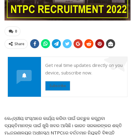
0
Share
Get real time updates directly on you
device, subscribe now.
Subscribe
କେନ୍ଦ୍ରୀୟ ସଂସ୍ଥାରେ କାର୍ଯ୍ୟ କରିବା ପାଇଁ ଇଚ୍ଛୁକ କରୁଥିବା
ବ୍ୟକ୍ତିମାନଙ୍କ ପାଇଁ ଖୁସି ଖବର ଆସିଛି। ଭାରତ ସରକାରଙ୍କର ଶକ୍ତି
ମନ୍ତ୍ରଣାଳୟର ଅଧୀନସ୍ଥ NTPCରେ ବର୍ତ୍ତମାନ ନିଯୁକ୍ତି ବିଜ୍ଞପ୍ତି