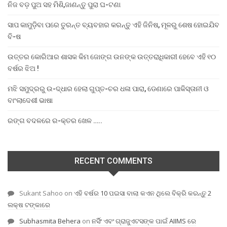
ନିଜ ବଡ଼ ପୁଅ ସହ ମିଶି,ଜାଣନ୍ତୁ ପୁରା ଘ-ଟଣା
ସାପ କାମୁଡ଼ିବା ପରେ ତୁରନ୍ତ ବ୍ୟବହାର କରନ୍ତୁ ଏହି ଜିନିଷ, ମୂଳରୁ ଶେଷ ହୋଇଯିବ
ବି-ଷ
ଉତ୍ତର କୋରିଆର ଶାସକ କିମ ଜୋଙ୍ଗ ଉନଙ୍କ ଉତ୍ତରାଧିକାରୀ ହେବେ ଏହି ୧୦
ବର୍ଷର ଝିଅ !
ମଝି ସମୁଦ୍ରରୁ ଉ-ଦ୍ଧାର ହେଲା ଗୁପ୍ତ-ଚର ଧଳା ପାରା, ଡେଣାରେ ପାକିସ୍ତାନୀ ଓ
ବାଂଲାଦେଶୀ ଭାଷା
ରଙ୍ଗ ବଦଳରେ ର-କ୍ତର ଖେଳ …..
RECENT COMMENTS
Sukant Sahoo
on
ଏହି ବର୍ଷର 10 ପଇସା ବାଲା କଏନ ଥିଲେ ବିକ୍ରି କରନ୍ତୁ 2
ଲକ୍ଷ ଟଙ୍କାରେ
Subhasmita Behera
on
ନର୍ସିଂ ଏବଂ ଗ୍ରାଜୁଏଟସଙ୍କ ପାଇଁ AIIMS ରେ