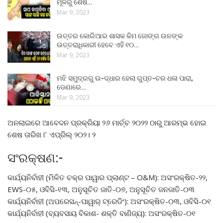
ମୂଳରୁ ଶେଷ…
Mar 9, 2023
ଉତ୍ତର କୋରିଆର ଶାସକ କିମ ଜୋଙ୍ଗ ଉନଙ୍କ
ଉତ୍ତରାଧିକାରୀ ହେବେ ଏହି ୧୦…
Mar 9, 2023
ମଝି ସମୁଦ୍ରରୁ ଉ-ଦ୍ଧାର ହେଲା ଗୁପ୍ତ-ଚର ଧଳା ପାରା,
ଡେଣାରେ…
Mar 9, 2023
ଅନଲାଇରେ ଆବେଦନ ପ୍ରକ୍ରିୟା ୨୬ ମାର୍ଚ୍ଚ ୨୦୨୨ ଠାରୁ ଆରମ୍ଭ ହୋଇ
ଶେଷ ତାରିଖ ୮ ଏପ୍ରିଲ୍ ୨୦୨। ୨
ସଂରକ୍ଷଣ:-
କାର୍ଯ୍ୟନିର୍ବାହୀ (ମିଳିତ ଚକ୍ର ପାୱାର ପ୍ଲାଣ୍ଟ – O&M): ଅସଂରକ୍ଷିତ-୨୨,
EWS-୦୫, ଓବିସି-୧୩, ଅନୁସୂଚିତ ଜାତି-୦୭, ଅନୁସୂଚିତ ଜନଜାତି-୦୩
କାର୍ଯ୍ୟନିର୍ବାହୀ (ଅପରେସନ୍-ପାୱାର୍ ଟ୍ରେଡିଂ): ଅସଂରକ୍ଷିତ-୦୩, ଓବିସି-୦୧
କାର୍ଯ୍ୟନିର୍ବାହୀ (ବ୍ୟବସାୟ ବିକାଶ- ଶକ୍ତି ବାଣିଜ୍ୟ): ଅସଂରକ୍ଷିତ-୦୧