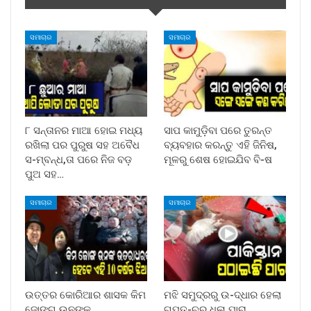
ସମାଚାର
ସମାଚାର
୮ ସନ୍ତାନର ମାଆ ହୋଇ ମଧ୍ୟ
ସାପ କାମୁଡ଼ିବା ପରେ ତୁରନ୍ତ
ରଖିଲା ପର ପୁରୁଷ ସହ ଅବୈଧ
ବ୍ୟବହାର କରନ୍ତୁ ଏହି ଜିନିଷ,
ସ-ମ୍ବନ୍ଧ,ତା ପରେ ନିଜ ବଡ଼
ମୂଳରୁ ଶେଷ ହୋଇଯିବ ବି-ଷ
ପୁଅ ସହ…
ସମାଚାର
ସମାଚାର
ଉତ୍ତର କୋରିଆର ଶାସକ କିମ
ମଝି ସମୁଦ୍ରରୁ ଉ-ଦ୍ଧାର ହେଲା
ଜୋଙ୍ଗ ଉନଙ୍କ
ଗୁପ୍ତ-ଚର ଧଳା ପାରା,