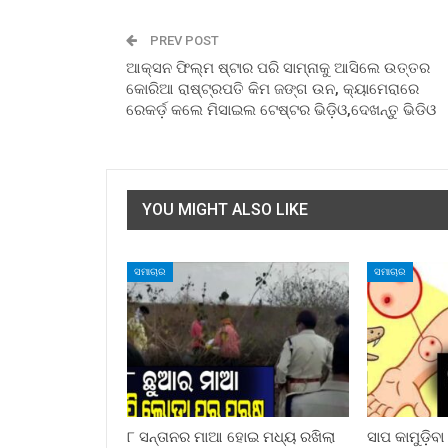
PREV POST
ଆକ୍ସନ ଫିଲ୍ମ ଷ୍ଟାର ପରି ସାମ୍ନାକୁ ଆସିଲେ ଉତ୍ତର
କୋରିଆ ରାଷ୍ଟ୍ରପତି କିମ ଜଙ୍ଗ ଉନ, କ୍ୟାମେରାରେ
ରେକର୍ଡ଼ କଲେ ମିସାଇଲ ଟେଷ୍ଟର ଭିଡ଼ିଓ,ଦେଖନ୍ତୁ ଭିଡିଓ
YOU MIGHT ALSO LIKE
ସମାଚାର
ସମାଚାର
୮ ସନ୍ତାନର ମାଆ ହୋଇ ମଧ୍ୟ ରଖିଲା
ସାପ କାମୁଡ଼ିବ