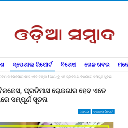
େଶ
ସ୍ପେଶାଲ ରିପୋର୍ଟ
ବିଶେଷ
ଖେଳ ଖବର
ମନୋ
ରତିମାସ ରୋଜଗାର ହେବ ଏତେ ଟଙ୍କା ! ଜାଣନ୍ତୁ ଏହି ବ୍ୟବସାୟ ବିଷୟରେ ସମ୍ପୂର୍ଣ ସୂଚନା
 ବିଜନେସ, ପ୍ରତିମାସ ରୋଜଗାର ହେବ ଏତେ
ରେ ସମ୍ପୂର୍ଣ ସୂଚନା
ସମାଚାର
ସ୍ପେଶାଲ ରିପୋର୍ଟ