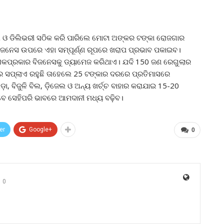
ା ଓ ଡିଲିଭରୀ ସଠିକ କରି ପାରିଲେ ମୋଟା ଅଙ୍କର ଟଙ୍କା ରୋଜଗାର
ଜନେସ ଉପରେ ଏହା ସମ୍ପୂର୍ଣ୍ଣ ରୂପରେ ଖରାପ ପ୍ରଭାବ ପକାଇବ।
ଏକପ୍ରକାର ବିଜନେସକୁ ଡ୍ୟାମେଜ କରିଥାଏ। ଯଦି 150 ଜଣ ରେଗୁଲାର
ର ସପ୍ଲାଏ ରହୁଛି ତାହେଲେ 25 ଟଙ୍କାର ଦରରେ ପ୍ରତିମାସରେ
 ବିଜୁଳି ବିଲ, ଡ଼ିଜେଲ ଓ ଅନ୍ୟ ଖର୍ଚ୍ଚ ବାହାର କରାଯାଇ 15-20
ଇବେ ସେହିପରି ଭାବରେ ଆମଦାନୀ ମଧ୍ୟ ବଢ଼ିବ।
er
Google+
0
0