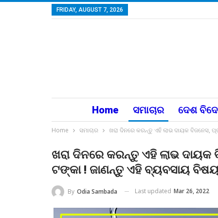
FRIDAY, AUGUST 7, 2026
Home
ସମାଚାର
ଦେଶ ବିଦ
Home
ସମାଚାର
ଖରା ଦିନରେ କରନ୍ତୁ ଏହି ଲାଭ ଦାୟକ ବିଜନେସ, ପ୍
ଖରା ଦିନରେ କରନ୍ତୁ ଏହି ଲାଭ ଦାୟକ
ଟଙ୍କା ! ଜାଣନ୍ତୁ ଏହି ବ୍ୟବସାୟ ବିଷୟ
Last updated
Mar 26, 2022
By
Odia Sambada