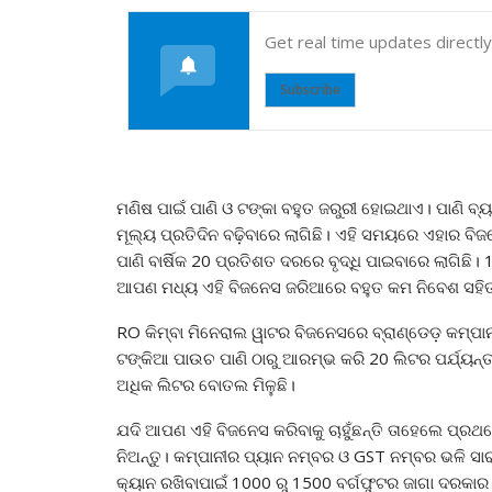
Get real time updates directl
Subscribe
ମଣିଷ ପାଇଁ ପାଣି ଓ ଟଙ୍କା ବହୁତ ଜରୁରୀ ହୋଇଥାଏ। ପାଣି ବ
ମୂଲ୍ୟ ପ୍ରତିଦିନ ବଢ଼ିବାରେ ଲାଗିଛି। ଏହି ସମୟରେ ଏହାର 
ପାଣି ବାର୍ଷିକ 20 ପ୍ରତିଶତ ଦରରେ ବୃଦ୍ଧି ପାଇବାରେ ଲାଗିଛ
ଆପଣ ମଧ୍ୟ ଏହି ବିଜନେସ ଜରିଆରେ ବହୁତ କମ ନିବେଶ ସହି
RO କିମ୍ବା ମିନେରାଲ ୱାଟର ବିଜନେସରେ ବ୍ରାଣ୍ଡେଡ଼ କମ୍ପାନୀ
ଟଙ୍କିଆ ପାଉଚ ପାଣି ଠାରୁ ଆରମ୍ଭ କରି 20 ଲିଟର ପର୍ଯ୍ୟନ୍
ଅଧିକ ଲିଟର ବୋତଲ ମିଳୁଛି।
ଯଦି ଆପଣ ଏହି ବିଜନେସ କରିବାକୁ ଚାହୁଁଛନ୍ତି ତାହେଲେ ପ୍ର
ନିଅନ୍ତୁ। କମ୍ପାନୀର ପ୍ୟାନ ନମ୍ବର ଓ GST ନମ୍ବର ଭଳି ସାର
କ୍ୟାନ ରଖିବାପାଇଁ 1000 ରୁ 1500 ବର୍ଗଫୁଟର ଜାଗା ଦରକାର