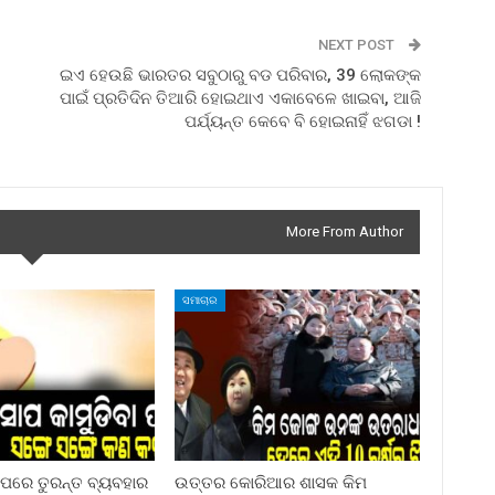
NEXT POST
ଇଏ ହେଉଛି ଭାରତର ସବୁଠାରୁ ବଡ ପରିବାର, 39 ଲୋକଙ୍କ
ପାଇଁ ପ୍ରତିଦିନ ତିଆରି ହୋଇଥାଏ ଏକାବେଳେ ଖାଇବା, ଆଜି
ପର୍ଯ୍ୟନ୍ତ କେବେ ବି ହୋଇନାହିଁ ଝଗଡା !
More From Author
ସମାଚାର
ା ପରେ ତୁରନ୍ତ ବ୍ୟବହାର
ଉତ୍ତର କୋରିଆର ଶାସକ କିମ