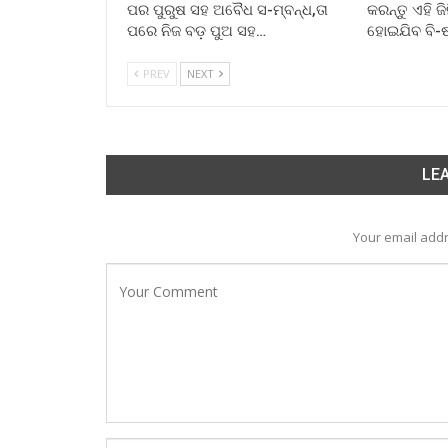
ପର ପୁରୁଷ ସହ ଅବୈଧ ସ-ମ୍ବନ୍ଧ,ତା
କରନ୍ତୁ ଏହି ଜ
ପରେ ନିଜ ବଡ଼ ପୁଅ ସହ…
ହୋଇଯିବ ବି-
PREV
NEXT
LEA
Your email addr