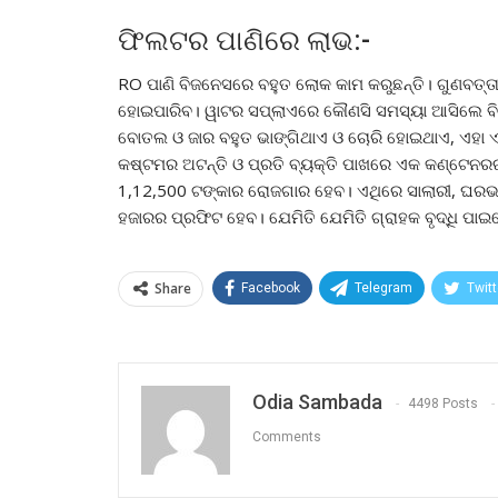
ଫିଲଟର ପାଣିରେ ଲାଭ:-
RO ପାଣି ବିଜନେସରେ ବହୁତ ଲୋକ କାମ କରୁଛନ୍ତି। ଗୁଣବତ୍ତ
ହୋଇପାରିବ। ୱାଟର ସପ୍ଲାଏରେ କୌଣସି ସମସ୍ୟା ଆସିଲେ ବି
ବୋତଲ ଓ ଜାର ବହୁତ ଭାଙ୍ଗିଥାଏ ଓ ଚୋରି ହୋଇଥାଏ, ଏହା 
କଷ୍ଟମର ଅଟନ୍ତି ଓ ପ୍ରତି ବ୍ୟକ୍ତି ପାଖରେ ଏକ କଣ୍ଟେନର
1,12,500 ଟଙ୍କାର ରୋଜଗାର ହେବ। ଏଥିରେ ସାଲାରୀ, ଘରଭଡ଼ା,
ହଜାରର ପ୍ରଫିଟ ହେବ। ଯେମିତି ଯେମିତି ଗ୍ରାହକ ବୃଦ୍ଧି ପା
Share
Facebook
Telegram
Twitt
Odia Sambada
4498 Posts
Comments