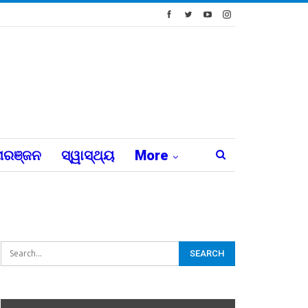
ରଞ୍ଜନ
ସ୍ୱାସ୍ଥ୍ୟ
More