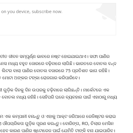
y on you device, subscribe now.
୍ୟତୀତ ଜୀବନ ସମ୍ପୂର୍ଣ୍ଣ ଭାବରେ ନଷ୍ଟ ହୋଇଯାଇଥାଏ। ସଫା ପାଣିର
ବିଜନେସ ମଧ୍ୟ ବହୁତ ଜୋରରେ ବଢ଼ିବାରେ ଲାଗିଛି। ଭାରତରେ ବୋତଲ ବନ୍ଦ
ି। 1 ଲିଟର ବାଲା ପାଣିର ବୋତଲ ବଜାରରେ 75 ପ୍ରତିଶତ ଭାଗ ରହିଛି।
ତ ମୋଟା ଅଙ୍କର ଟଙ୍କା ରୋଜଗାର କରିପାରିବେ।
 ଗୁଡ଼ିକ ଦିନକୁ ଦିନ ଉପରକୁ ଚଢ଼ିବାରେ ଲାଗିଛନ୍ତି। ମାର୍କେଟରେ ଏକ
ତ ବୋତଲ ମଧ୍ୟ ରହିଛି। ସେହିପରି ଘରେ ବ୍ୟବହାର ପାଇଁ ଏହାଠାରୁ ମଧ୍ୟ
ଥମେ ଏକ କମ୍ପାନୀ ବନାନ୍ତୁ ଓ ଏହାକୁ ଆକ୍ଟ ଜରିଆରେ ରେଜିଷ୍ଟର କରାଇ
ା ଔପଚାରିକତା ଗୁଡ଼ିକ ପୂରଣ କରନ୍ତୁ। ବୋରିଙ୍ଗ, RO, ଚିଲାର ମେସିନ
 ହେବ କାରଣ ପାଣିର ଷ୍ଟୋରେଜ ପାଇଁ ଯେମିତି ଟାଙ୍କି ବନା ଯାଇପାରିବ।