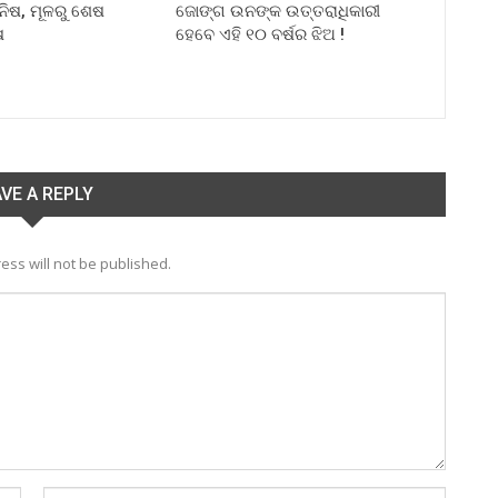
ିନିଷ, ମୂଳରୁ ଶେଷ
ଜୋଙ୍ଗ ଉନଙ୍କ ଉତ୍ତରାଧିକାରୀ
ଷ
ହେବେ ଏହି ୧୦ ବର୍ଷର ଝିଅ !
VE A REPLY
ess will not be published.