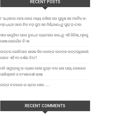
RECENT POSTS
୮ ସନ୍ତାନର ମାଆ ହୋଇ ମଧ୍ୟ ରଖିଲା ପର ପୁରୁଷ ସହ ଅବୈଧ ସ-
ମ୍ବନ୍ଧ,ତା ପରେ ନିଜ ବଡ଼ ପୁଅ ସହ ମିଶି,ଜାଣନ୍ତୁ ପୁରା ଘ-ଟଣା
ସାପ କାମୁଡ଼ିବା ପରେ ତୁରନ୍ତ ବ୍ୟବହାର କରନ୍ତୁ ଏହି ଜିନିଷ, ମୂଳରୁ
ଶେଷ ହୋଇଯିବ ବି-ଷ
ଉତ୍ତର କୋରିଆର ଶାସକ କିମ ଜୋଙ୍ଗ ଉନଙ୍କ ଉତ୍ତରାଧିକାରୀ
ହେବେ ଏହି ୧୦ ବର୍ଷର ଝିଅ !
ମଝି ସମୁଦ୍ରରୁ ଉ-ଦ୍ଧାର ହେଲା ଗୁପ୍ତ-ଚର ଧଳା ପାରା, ଡେଣାରେ
ପାକିସ୍ତାନୀ ଓ ବାଂଲାଦେଶୀ ଭାଷା
ରଙ୍ଗ ବଦଳରେ ର-କ୍ତର ଖେଳ …..
RECENT COMMENTS