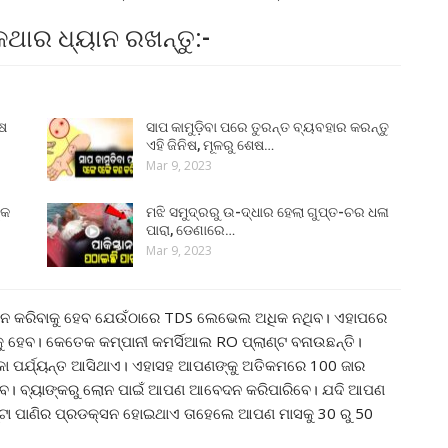
ଥାର ଧ୍ୟାନ ରଖନ୍ତୁ:-
ୁଷ
ସାପ କାମୁଡ଼ିବା ପରେ ତୁରନ୍ତ ବ୍ୟବହାର କରନ୍ତୁ
ଏହି ଜିନିଷ, ମୂଳରୁ ଶେଷ…
Mar 9, 2023
୍କ
ମଝି ସମୁଦ୍ରରୁ ଉ-ଦ୍ଧାର ହେଲା ଗୁପ୍ତ-ଚର ଧଳା
ପାରା, ଡେଣାରେ…
Mar 9, 2023
ଚୟନ କରିବାକୁ ହେବ ଯେଉଁଠାରେ TDS ଲେଭେଲ ଅଧିକ ନଥିବ। ଏହାପରେ
ହେବ। କେତେକ କମ୍ପାନୀ କମର୍ସିଆଲ RO ପ୍ଲାଣ୍ଟ ବନାଉଛନ୍ତି।
କା ପର୍ଯ୍ୟନ୍ତ ଆସିଥାଏ। ଏହାସହ ଆପଣଙ୍କୁ ଅତିକମରେ 100 ଜାର
 ଆସିବ। ବ୍ୟାଙ୍କରୁ ଲୋନ ପାଇଁ ଆପଣ ଆବେଦନ କରିପାରିବେ। ଯଦି ଆପଣ
ଣ୍ଟା ପାଣିର ପ୍ରଡକ୍ସନ ହୋଇଥାଏ ତାହେଲେ ଆପଣ ମାସକୁ 30 ରୁ 50