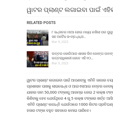
ୱାଟର ପ୍ଲାଣ୍ଟ ଲଗାଇବା ପାଇଁ ଏହିକ
RELATED POSTS
୮ ସନ୍ତାନର ମାଆ ହୋଇ ମଧ୍ୟ ରଖିଲା ପର ପୁର
ସହ ଅବୈଧ ସ-ମ୍ବନ୍ଧ,ତା…
Mar 9, 2023
ଉତ୍ତର କୋରିଆର ଶାସକ କିମ ଜୋଙ୍ଗ ଉନଙ
ଉତ୍ତରାଧିକାରୀ ହେବେ ଏହି ୧୦…
Mar 9, 2023
ୱାଟର ପ୍ଲାଣ୍ଟ ଲଗାଇବା ପାଇଁ ଆପଣଙ୍କୁ ଏମିତି ଜାଗାର 
ପ୍ରଶାସନ ପାଖକୁ ଲାଇସେନ୍ସ ଓ ଆଇଏସଆଇ ନମ୍ବର ନେବାକୁ 
ଯାହାର ଦାମ 50,000 ଟଙ୍କାରୁ ଆରମ୍ଭ ହୋଇ 2 ଲକ୍ଷ ଟଙ୍
କିଣିବାକୁ ହେବ ଯେଉଁଥିରେ 4 ରୁ 5 ଲକ୍ଷ ଟଙ୍କାର ଖର୍ଚ୍ଚ
ଏମିତି ପ୍ଲାଣ୍ଟ ଲଗାନ୍ତି ଯେଉଁଠାରେ 1000 ଲିଟର ପ୍ରତିଘ
ହଜାର ଟଙ୍କା ବହୁତ ସହଜରେ କମାଇ ପାରିବେ।