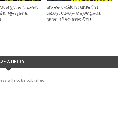
ା ପରେ ତୁରନ୍ତ ବ୍ୟବହାର
ଉତ୍ତର କୋରିଆର ଶାସକ କିମ
ିନିଷ, ମୂଳରୁ ଶେଷ
ଜୋଙ୍ଗ ଉନଙ୍କ ଉତ୍ତରାଧିକାରୀ
ଷ
ହେବେ ଏହି ୧୦ ବର୍ଷର ଝିଅ !
VE A REPLY
ess will not be published.