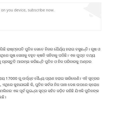
y on you device, subscribe now.
ଛି ରାଷ୍ଟ୍ରପତି ପୁତିନ ସେତେ ନିଜର ଧୈର୍ଯ୍ୟ ହରାଇ ବସୁଛନ୍ତି। ରୁଷ ଓ
ଥିରେ ରୁଷ ସେନାକୁ ବହୁତ କ୍ଷତି ସହିବାକୁ ପଡିଛି। ଏକ ଗୁପ୍ତ ତଥ୍ୟ
ପ୍ରସ୍ତୁତି ଆରମ୍ଭ କରିଛନ୍ତି ପୁତିନ ଓ ନିଜ ପରିବାରକୁ ଅଣ୍ଡର
ାୟ 17000 ରୁ ଉର୍ଦ୍ଧ୍ବ ସୈନ୍ୟ ପ୍ରାଣ ହରାଇ ସାରିଲେଣି। ଏହି ସୂତ୍ରର
ଥିରେ କୁହାଯାଇଛି କି, ପୁତିନ ସର୍ବଦା ନିଜ ପାଖ ଦେଶ ଉପରେ କ୍ରୋଧ
ିନର ଏକ ପୂର୍ବ ଗୁଇନ୍ଦା ସୂତ୍ର ସହିତ ଜଡ଼ିତ ରହିଛି ଯିଏକି ପୁତିନଙ୍କ
ଉଛି।