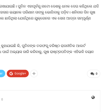
ଖାଯାଇଛି। ପୁତିନ ଏହାପୂର୍ବରୁ ନାଟୋ ଦେଶକୁ ଧମକ ଦେଇ କହିଥିଲେ ଯଦି
ାସର ଭୟାନକ ପରିଣାମ ତାଙ୍କୁ ଭୋଗିବାକୁ ପଡ଼ିବ। ଶନିବାର ଦିନ ରୁଷ
ଛାଡିଥିଲା ଯେଉଁଥିରେ ୟୁକ୍ରେନର ଏକ ସେନା ଆଡ୍ଡା ସମ୍ପୂର୍ଣ୍ଣ
ାଯାଇଛି କି, ପୁତିନଙ୍କ ତରଫରୁ ବରିଷ୍ଠ ରାଜନୀତିକ ଆଲର୍ଟ
 ପାଇଁ ଅଭ୍ୟାସ ଜାରି କରିବାକୁ, ରୁଷ ରାଷ୍ଟ୍ରପତିଙ୍କ ଏହିଭଳି ବୟାନ
er
Google+
0
0