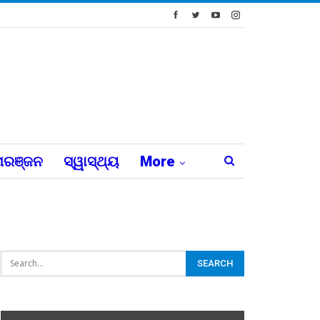
ରଞ୍ଜନ
ସ୍ୱାସ୍ଥ୍ୟ
More