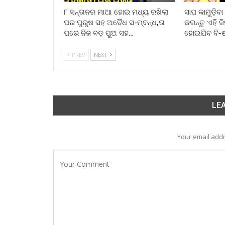
୮ ସନ୍ତାନର ମାଆ ହୋଇ ମଧ୍ୟ ରଖିଲା
ସାପ କାମୁଡ଼ିବ
ପର ପୁରୁଷ ସହ ଅବୈଧ ସ-ମ୍ବନ୍ଧ,ତା
କରନ୍ତୁ ଏହି ଜ
ପରେ ନିଜ ବଡ଼ ପୁଅ ସହ…
ହୋଇଯିବ ବି-
PREV
NEXT
LEA
Your email addr