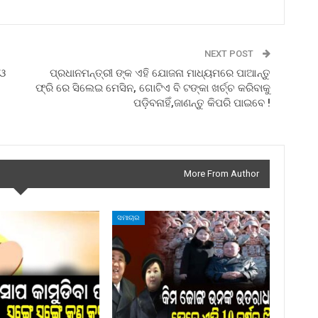
NEXT POST
ିଓ
ପ୍ରଧାନମନ୍ତ୍ରୀ ଙ୍କ ଏହି ଯୋଜନା ମାଧ୍ୟମରେ ପାଆନ୍ତୁ
ଫ୍ରି ରେ ସିଲେଇ ମେସିନ, ଗୋଟିଏ ବି ଟଙ୍କା ଖର୍ଚ୍ଚ କରିବାକୁ
ପଡ଼ିବନାହିଁ,ଜାଣନ୍ତୁ କିପରି ପାଇବେ !
More From Author
ସମାଚାର