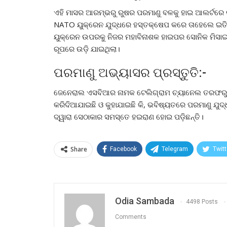
ଏହି ମାସର ଆରମ୍ଭରୁ ରୁଷର ପରମାଣୁ ବଳକୁ ହାଇ ଆଲର୍ଟରେ ର
NATO ୟୁକ୍ରେନ ଯୁଦ୍ଧରେ ହସ୍ତକ୍ଷେପ କରେ ତାହେଲେ ଇତିହ
ୟୁକ୍ରେନ ଉପରକୁ ନିଜର ମହାବିନାଶକ ହାଇପର ସୋନିକ ମିସାଇଲ 
ରୂପରେ ଉଡ଼ି ଯାଇଥିଲା।
ପରମାଣୁ ଅଭ୍ୟାସର ପ୍ରସ୍ତୁତି:-
ଜେନେରାଲ ଏସବିଆର ନାମକ ଟେଲିଗ୍ରାମ ଚ୍ୟାନେଲ ତରଫରୁ କୁହ
କରିଦିଆଯାଇଛି ଓ କୁହାଯାଇଛି କି, ଭବିଷ୍ୟତରେ ପରମାଣୁ ଯୁଦ୍ଧ
ଦ୍ୱାରା ସେଠାକାର ସମସ୍ତେ ହଇରାଣ ହୋଇ ପଡ଼ିଛନ୍ତି।
Share
Facebook
Telegram
Twitt
Odia Sambada
4498 Posts
Comments