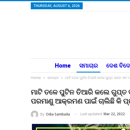
THURSDAY, AUGUST 6, 2026
Home
ସମାଚାର
ଦେଶ ବିଦ
Home
ସମାଚାର
ମାଟି ତଳେ ପୁଟିନ ତିଆରି କଲେ ଗୁପ୍ତ ସହର ଏବଂ ପ
ମାଟି ତଳେ ପୁଟିନ ତିଆରି କଲେ ଗୁପ୍ତ
ପରମାଣୁ ଆକ୍ରମଣ ପାଇଁ ଚାଲିଛି କି ପ୍ର
Last updated
Mar 22, 2022
By
Odia Sambada