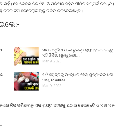
 ନାହିଁ। ସେ କେବଳ ନିଜ ଝିଅ ଓ ପରିବାର ସହିତ ସୀମିତ ସମ୍ପର୍କ ରଖନ୍ତି।
ହି ନିଜର ଟପ ଜେନେରାଲଙ୍କୁ ଚକିତ କରିଦେଇଛନ୍ତି।
ାଇଲେ:-
ୁଷ
ସାପ କାମୁଡ଼ିବା ପରେ ତୁରନ୍ତ ବ୍ୟବହାର କରନ୍ତୁ
ଏହି ଜିନିଷ, ମୂଳରୁ ଶେଷ…
Mar 9, 2023
୍କ
ମଝି ସମୁଦ୍ରରୁ ଉ-ଦ୍ଧାର ହେଲା ଗୁପ୍ତ-ଚର ଧଳା
ପାରା, ଡେଣାରେ…
Mar 9, 2023
ଆଶଙ୍କାରେ ନିଜ ପରିବାରକୁ ଏକ ଗୁପ୍ତ ସହରକୁ ପଠାଇ ଦେଇଛନ୍ତି ଓ ଏହା ଏକ
-