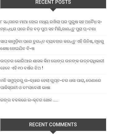
RECENT POSTS
୮ ସନ୍ତାନର ମାଆ ହୋଇ ମଧ୍ୟ ରଖିଲା ପର ପୁରୁଷ ସହ ଅବୈଧ ସ-
ମ୍ବନ୍ଧ,ତା ପରେ ନିଜ ବଡ଼ ପୁଅ ସହ ମିଶି,ଜାଣନ୍ତୁ ପୁରା ଘ-ଟଣା
ସାପ କାମୁଡ଼ିବା ପରେ ତୁରନ୍ତ ବ୍ୟବହାର କରନ୍ତୁ ଏହି ଜିନିଷ, ମୂଳରୁ
ଶେଷ ହୋଇଯିବ ବି-ଷ
ଉତ୍ତର କୋରିଆର ଶାସକ କିମ ଜୋଙ୍ଗ ଉନଙ୍କ ଉତ୍ତରାଧିକାରୀ
ହେବେ ଏହି ୧୦ ବର୍ଷର ଝିଅ !
ମଝି ସମୁଦ୍ରରୁ ଉ-ଦ୍ଧାର ହେଲା ଗୁପ୍ତ-ଚର ଧଳା ପାରା, ଡେଣାରେ
ପାକିସ୍ତାନୀ ଓ ବାଂଲାଦେଶୀ ଭାଷା
ରଙ୍ଗ ବଦଳରେ ର-କ୍ତର ଖେଳ …..
RECENT COMMENTS