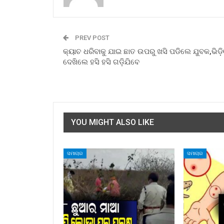
PREV POST
କ୍ୟାଚ ଧରିବାକୁ ଯାଇ ଛାତ ଉପରୁ ଖସି ପଡିଲେ ଯୁବକ,ଭିଡ଼
ଦେଖିଲେ ହସି ହସି ଗଡ଼ିଯିବେ
YOU MIGHT ALSO LIKE
ସମାଚାର
ସମାଚାର