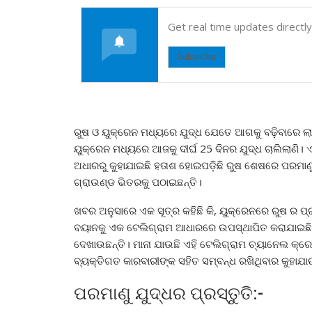
Get real time updates directl
Subscribe
ରୁଷ ଓ ୟୁକ୍ରେନ ମଧ୍ୟରେ ଯୁଦ୍ଧ ଯେତେ ଆଗକୁ ବଢ଼ିବାରେ ଲାଗି
ୟୁକ୍ରେନ ମଧ୍ୟରେ ଆଜକୁ ଦୀର୍ଘ 25 ଦିନର ଯୁଦ୍ଧ ଚାଲିଲାଣି। ଏ
ଅଧାରରୁ କୁହାଯାଇଛି ହତାଶ ହୋଇପଡ଼ିଛି ରୁଷ ଶେଷରେ ପରମାଣୁ 
ଗ୍ରାଉଣ୍ଡ ଭିତରକୁ ପଠାଇଛନ୍ତି।
ଖବର ଅନୁସାରେ ଏକ ସୂତ୍ର କହିଛି କି, ୟୁକ୍ରେନରେ ରୁଷ ର ପ୍ର
ବୟାନକୁ ଏକ ଟେଲିଗ୍ରାମ ଆଧାରରେ ଉପସ୍ଥାପିତ କରାଯାଇଛି, ଏ
ଦେଖାଉଛନ୍ତି। ମାନା ଯାଉଛି ଏହି ଟେଲିଗ୍ରାମ ଚ୍ୟାନେଲ କ୍ରେମଲ
ବ୍ୟକ୍ତିଗତ କାରବାରୀଙ୍କ ସହିତ ସମ୍ବନ୍ଧ ରଖିଥିବାର କୁହାଯା
ପରମାଣୁ ଯୁଦ୍ଧର ପ୍ରସ୍ତୁତି:-