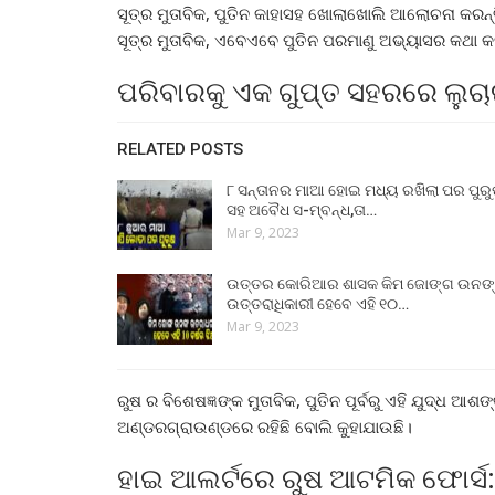
ସୂତ୍ର ମୁତାବିକ, ପୁତିନ କାହାସହ ଖୋଲାଖୋଲି ଆଲୋଚନା କରନ୍ତି
ସୂତ୍ର ମୁତାବିକ, ଏବେଏବେ ପୁତିନ ପରମାଣୁ ଅଭ୍ୟାସର କଥା କ
ପରିବାରକୁ ଏକ ଗୁପ୍ତ ସହରରେ ଲୁଚ
RELATED POSTS
୮ ସନ୍ତାନର ମାଆ ହୋଇ ମଧ୍ୟ ରଖିଲା ପର ପୁର
ସହ ଅବୈଧ ସ-ମ୍ବନ୍ଧ,ତା…
Mar 9, 2023
ଉତ୍ତର କୋରିଆର ଶାସକ କିମ ଜୋଙ୍ଗ ଉନଙ
ଉତ୍ତରାଧିକାରୀ ହେବେ ଏହି ୧୦…
Mar 9, 2023
ରୁଷ ର ବିଶେଷଜ୍ଞଙ୍କ ମୁତାବିକ, ପୁତିନ ପୂର୍ବରୁ ଏହି ଯୁଦ୍ଧ 
ଅଣ୍ଡରଗ୍ରାଉଣ୍ଡରେ ରହିଛି ବୋଲି କୁହାଯାଉଛି।
ହାଇ ଆଲର୍ଟରେ ରୁଷ ଆଟମିକ ଫୋର୍ସ: