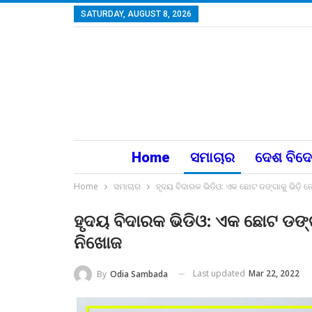
SATURDAY, AUGUST 8, 2026
Home
ସମାଚାର
ଦେଶ ବିଦ
Home
ସମାଚାର
ହୃଦୟ ବିଦାରକ ଭିଡିଓ: ଏକ ଛୋଟ ଡଙ୍ଗାକୁ ଭିଡ଼ି
ହୃଦୟ ବିଦାରକ ଭିଡିଓ: ଏକ ଛୋଟ ଡଙ୍
ନିଖୋଜ
Last updated
Mar 22, 2022
By
Odia Sambada