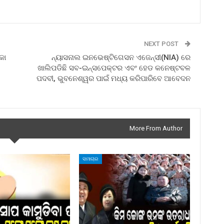
NEXT POST
କା
ନ୍ୟାସନାଲ ଇନଭେଷ୍ଟିଗେସନ ଏଜେନ୍ସୀ(NIA) ରେ
ଖାଲିପଡିଛି ସବ-ଇନ୍ସପେକ୍ଟର ଏବଂ ହେଡ କନେଷ୍ଟବଳ
ପଦବୀ, ଭୁବନେଶ୍ୱର ପାଇଁ ମଧ୍ୟ କରିପାରିବେ ଆବେଦନ
More From Author
ସମାଚାର