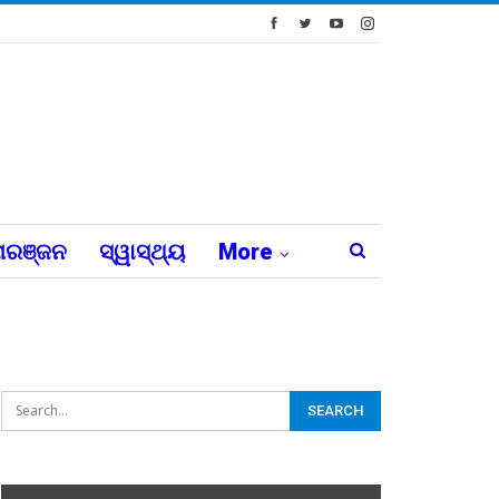
ରଞ୍ଜନ
ସ୍ୱାସ୍ଥ୍ୟ
More