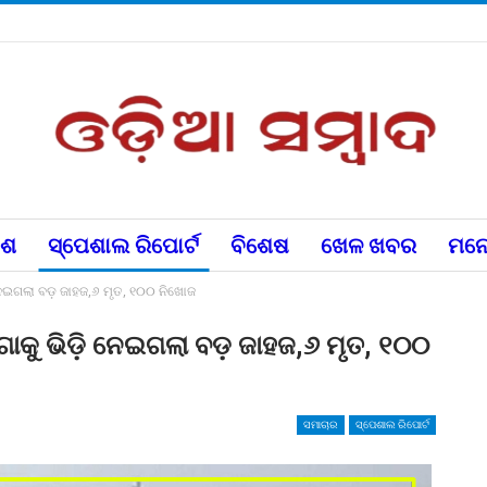
େଶ
ସ୍ପେଶାଲ ରିପୋର୍ଟ
ବିଶେଷ
ଖେଳ ଖବର
ମନୋ
 ନେଇଗଲା ବଡ଼ ଜାହଜ,୬ ମୃତ, ୧୦୦ ନିଖୋଜ
ଗାକୁ ଭିଡ଼ି ନେଇଗଲା ବଡ଼ ଜାହଜ,୬ ମୃତ, ୧୦୦
ସମାଚାର
ସ୍ପେଶାଲ ରିପୋର୍ଟ