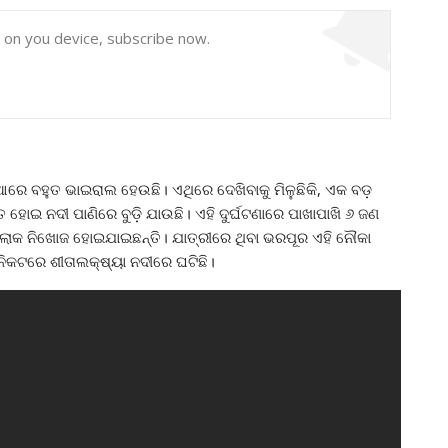
y on you device, subscribe now.
ିଆରେ ବହୁତ ଭାଇରାଲ ହେଉଛି। ଏଥିରେ ଦେଖିବାକୁ ମିଳୁଛିକି, ଏକ ବଡ଼
 ହୋଇ ନଦୀ ପାଣିରେ ବୁଡ଼ି ଯାଉଛି। ଏହି ଦୁର୍ଘଟଣାରେ ପାଖାପାଖି ୬ ଜଣ
କ ନିଖୋଜ ହୋଇଯାଇଛନ୍ତି। ଯାତ୍ରୀରେ ଥିବା ଭରପୂର ଏହି ନୌକା
ା ନିକଟରେ ଶୀତାଲକ୍ଷ୍ୟା ନଦୀରେ ଘଟିଛି।