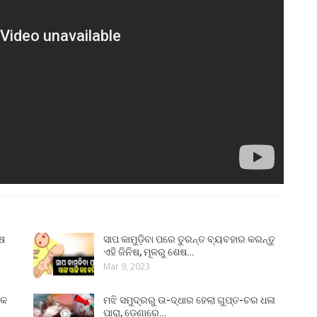
ୁଷ
ସାପ କାମୁଡ଼ିବା ପରେ ତୁରନ୍ତ ବ୍ୟବହାର କରନ୍ତୁ
ଏହି ଜିନିଷ, ମୂଳରୁ ଶେଷ…
Mar 9, 2023
୍କ
ମଝି ସମୁଦ୍ରରୁ ଉ-ଦ୍ଧାର ହେଲା ଗୁପ୍ତ-ଚର ଧଳା
ପାରା, ଡେଣାରେ…