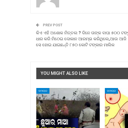
PREV POST
କିଏ ଏହି ଅଶୋକ ମିତ୍ତଲ ? ଦିନେ ତାଙ୍କ ବାପା ୫୦୦ ଟଙ୍
ଧାର କରି ମିଠେଇ ଦୋକାନ ଆରମ୍ଭ କରିଥିଲେ,ଆଉ ଆଜି
ସେ ହୋଇ ଯାଇଛନ୍ତି ୮୫୦ କୋଟି ଟଙ୍କାର ମାଲିକ
YOU MIGHT ALSO LIKE
ସମାଚାର
ସମାଚାର