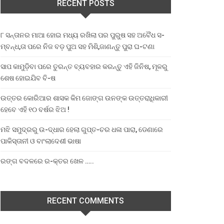
RECENT POSTS
୮ ସନ୍ତାନର ମାଆ ହୋଇ ମଧ୍ୟ ରଖିଲା ପର ପୁରୁଷ ସହ ଅବୈଧ ସ-
ମ୍ବନ୍ଧ,ତା ପରେ ନିଜ ବଡ଼ ପୁଅ ସହ ମିଶି,ଜାଣନ୍ତୁ ପୁରା ଘ-ଟଣା
ସାପ କାମୁଡ଼ିବା ପରେ ତୁରନ୍ତ ବ୍ୟବହାର କରନ୍ତୁ ଏହି ଜିନିଷ, ମୂଳରୁ
ଶେଷ ହୋଇଯିବ ବି-ଷ
ଉତ୍ତର କୋରିଆର ଶାସକ କିମ ଜୋଙ୍ଗ ଉନଙ୍କ ଉତ୍ତରାଧିକାରୀ
ହେବେ ଏହି ୧୦ ବର୍ଷର ଝିଅ !
ମଝି ସମୁଦ୍ରରୁ ଉ-ଦ୍ଧାର ହେଲା ଗୁପ୍ତ-ଚର ଧଳା ପାରା, ଡେଣାରେ
ପାକିସ୍ତାନୀ ଓ ବାଂଲାଦେଶୀ ଭାଷା
ରଙ୍ଗ ବଦଳରେ ର-କ୍ତର ଖେଳ …..
RECENT COMMENTS