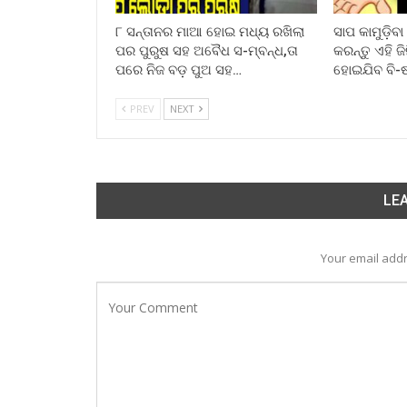
୮ ସନ୍ତାନର ମାଆ ହୋଇ ମଧ୍ୟ ରଖିଲା
ସାପ କାମୁଡ଼ିବ
ପର ପୁରୁଷ ସହ ଅବୈଧ ସ-ମ୍ବନ୍ଧ,ତା
କରନ୍ତୁ ଏହି ଜ
ପରେ ନିଜ ବଡ଼ ପୁଅ ସହ…
ହୋଇଯିବ ବି-
PREV
NEXT
LEA
Your email addr