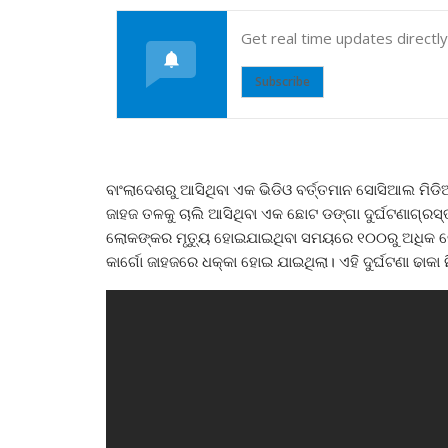
Get real time updates directl
Subscribe
ବାଂଲାଦେଶରୁ ଆସିଥିବା ଏକ ଭିଡିଓ ବର୍ତ୍ତମାନ ସୋସିଆଲ ମିଡ
ଜାହଜ ତଳକୁ ଚାଲି ଆସିଥିବା ଏକ ଛୋଟ ଡଙ୍ଗା ଦୁର୍ଘଟଣାଗ୍ରସ୍ତ
ଲୋକଙ୍କର ମୃତ୍ୟୁ ହୋଇଯାଇଥିବା ସମୟରେ ୧୦୦ରୁ ଅଧିକ ଲୋ
କାର୍ଗୋ ଜାହଜରେ ଧକ୍କା ହୋଇ ଯାଇଥିଲା। ଏହି ଦୁର୍ଘଟଣା ଢାକ