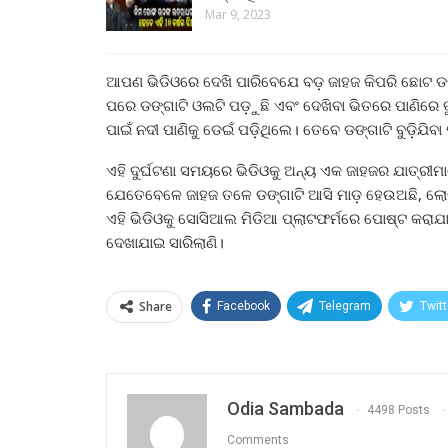
Mar 9, 2023
ଆପଣ ଭିଡିଓରେ ଦେଖି ପାରିବେଯେ ବଡ଼ ଜାହଜ କିପରି ଛୋଟ ଡଙ୍ଗା
ପରେ ଡଙ୍ଗାଟି ଓଲଟି ପଡ଼ୁଛି ଏବଂ ଦେଖିବା ଭିତରେ ପାଣିରେ ବୁଡ଼
ପାଇଁ ନଦୀ ପାଣିକୁ ଡେଇଁ ପଡ଼ିଥିଲେ। ତେବେ ଡଙ୍ଗାଟି ବୁଡ଼ିଯିବା
ଏହି ଦୁର୍ଘଟଣା ସମୟରେ ଭିଡିଓକୁ ଅନ୍ୟ ଏକ ଜାହଜର ଯାତ୍ରୀ
ଯେତେବେଳେ ଜାହଜ ତଳେ ଡଙ୍ଗାଟି ଆସି ମାଡ଼ ହେଉଅଛି, ଲୋକମ
ଏହି ଭିଡିଓକୁ ସୋସିଆଲ ମିଡିଆ ପ୍ଲାଟଫର୍ମରେ ପୋଷ୍ଟ କରାଯ
ଦେଖାଯାଇ ସାରିଲାଣି।
Share
Facebook
Telegram
Twitt
Odia Sambada
4498 Posts
Comments