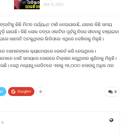
Mar 9, 2023
ଟିକୁ କିଛି ମିଟର ପର୍ଯ୍ୟନ୍ତ ଟାଣି ନେଇଯାଉଛି, ଯାହାର କିଛି ସମୟ
ି ଯାଉଛି। କିଛି ଲୋକ ଡଙ୍ଗା ଓଲଟିବା ପୂର୍ବରୁ ନିଜର ଜୀବନକୁ ବଞ୍ଚାଇବା
 ପରେ ଜାହଜଟି ଅଟକୁଥିବାର ଭିଡିଓରେ ଏଥିରେ ଦେଖିବାକୁ ମିଳୁଛି।
ମାନେ ସେମାନଙ୍କର କ୍ୟାମେରାରେ ରେକର୍ଡ କରି ନେଇଥିଲେ।
ାନେ ସେହି ସମୟରେ ଜୋରରେ ଚିଲ୍ଲାର କରୁଥିବାର ଶୁଣିବାକୁ ମିଳୁଛି।
ାଇଛି। ସେଥି ମଧ୍ୟରୁ ରେଡିଟରେ ଏହାକୁ ୨୫,୦୦୦ ହଜାରରୁ ଅଧିକ ଥର
er
Google+
0
0