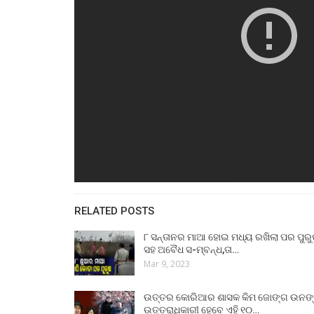
RELATED POSTS
୮ ସନ୍ତାନର ମାଆ ହୋଇ ମଧ୍ୟ ରଖିଲା ପର ପୁର
ସହ ଅବୈଧ ସ-ମ୍ବନ୍ଧ,ତା…
Mar 9, 2023
ଉତ୍ତର କୋରିଆର ଶାସକ କିମ ଜୋଙ୍ଗ ଉନଙ
ଉତ୍ତରାଧିକାରୀ ହେବେ ଏହି ୧୦…