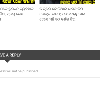
ା ପରେ ତୁରନ୍ତ ବ୍ୟବହାର
ଉତ୍ତର କୋରିଆର ଶାସକ କିମ
ିନିଷ, ମୂଳରୁ ଶେଷ
ଜୋଙ୍ଗ ଉନଙ୍କ ଉତ୍ତରାଧିକାରୀ
ଷ
ହେବେ ଏହି ୧୦ ବର୍ଷର ଝିଅ !
VE A REPLY
ess will not be published.