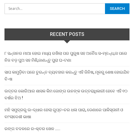
RECENT POSTS
୮ ସନ୍ତାନର ମାଆ ହୋଇ ମଧ୍ୟ ରଖିଲା ପର ପୁରୁଷ ସହ ଅବୈଧ ସ-ମ୍ବନ୍ଧ,ତା ପରେ
ନିଜ ବଡ଼ ପୁଅ ସହ ମିଶି,ଜାଣନ୍ତୁ ପୁରା ଘ-ଟଣା
ସାପ କାମୁଡ଼ିବା ପରେ ତୁରନ୍ତ ବ୍ୟବହାର କରନ୍ତୁ ଏହି ଜିନିଷ, ମୂଳରୁ ଶେଷ ହୋଇଯିବ
ବି-ଷ
ଉତ୍ତର କୋରିଆର ଶାସକ କିମ ଜୋଙ୍ଗ ଉନଙ୍କ ଉତ୍ତରାଧିକାରୀ ହେବେ ଏହି ୧୦
ବର୍ଷର ଝିଅ !
ମଝି ସମୁଦ୍ରରୁ ଉ-ଦ୍ଧାର ହେଲା ଗୁପ୍ତ-ଚର ଧଳା ପାରା, ଡେଣାରେ ପାକିସ୍ତାନୀ ଓ
ବାଂଲାଦେଶୀ ଭାଷା
ରଙ୍ଗ ବଦଳରେ ର-କ୍ତର ଖେଳ …..