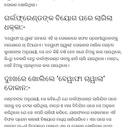
ଦୋକାନ ଖୋଲିଥିଲା।
ଗର୍ଲଫ୍ରେଣ୍ଡଙ୍କ ବିୟୋଗ ପରେ ଲାଗିଲା
ଧକ୍କା:-
‘ବେୱାଫା ଚା ୱାଲା’ ନାମରେ ଏହି ଚା ଦୋକାନରେ ସଫଳ ପ୍ରେମୀଯୁଗଳଙ୍କୁ
ମାଗଣାରେ ଚା ଦିଆଯାଏ। ‘ବେୱାଫା ଚାୱାଲା’ ଦୋକାନର ମାଲିକ ମଣ୍ଟନ
କୁମାରଙ୍କ ଅନୁଯାୟୀ, ସେ ଗତ କିଛି ବର୍ଷ ହେବ ଜଣେ ଝିଅକୁ ଭଲ ପାଉଥିଲେ,
କିନ୍ତୁ ବେକାରି ହେତୁ ଗର୍ଲଫ୍ରେଣ୍ଡ ତାଙ୍କୁ ଛାଡି ଚାଲି ଯାଇଥିଲେ। ମଣ୍ଟନ୍
ସେହି ଝିଅକୁ ପ୍ରକୃତରେ ଭଲ ପାଉଥିଲେ।
ଦୁଃଖରେ ଖୋଲିଲେ ‘ବେୱାଫା ଚାୱାଲା’
ଦୋକାନ:-
ମଣ୍ଟନଙ୍କ ଅନୁଯାୟୀ, ସେ କହିଛନ୍ତି ଯେ ଗର୍ଲଫ୍ରେଣ୍ଡ ଚାଲିଯିବା ପରେ
ତାଙ୍କୁ ବଡ଼ ଝଟକା ଲାଗିଥିଲା, ମାତ୍ର 6 ମାସ ବିତିଯିବା ପରେ ସେ ଅନୁଭବ
କରିଥିଲେ ଯେ ସେ ଏପରି ଚାକିରୀ କରିବେ, ଯାହାଫଳରେ ଲୋକମାନେ ଏହି
ବିଫଳ ପ୍ରେମ କାହାଣୀ ବିଷୟରେ ମଧ୍ୟ ଜାଣିପାରିବେ। ଏହା ପରେ ସେ
ସହରର ଗାନ୍ଧୀ ବିଦ୍ୟାଳୟ ପାଖରେ ଏକ ଚା ଦୋକାନ ଖୋଲିବାକୁ ସ୍ଥିର