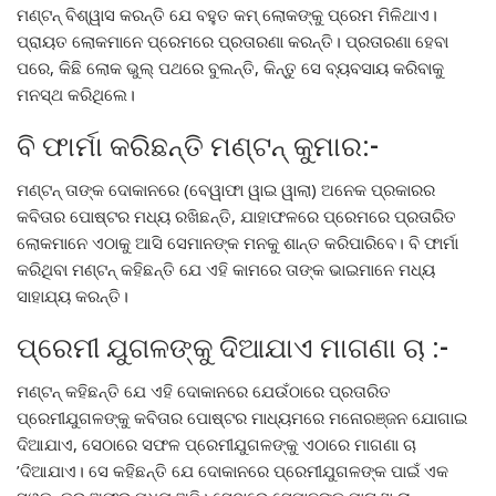
ମଣ୍ଟନ୍ ବିଶ୍ୱାସ କରନ୍ତି ଯେ ବହୁତ କମ୍ ଲୋକଙ୍କୁ ପ୍ରେମ ମିଳିଥାଏ।
ପ୍ରାୟତ ଲୋକମାନେ ପ୍ରେମରେ ପ୍ରତାରଣା କରନ୍ତି। ପ୍ରତାରଣା ହେବା
ପରେ, କିଛି ଲୋକ ଭୁଲ୍ ପଥରେ ବୁଲନ୍ତି, କିନ୍ତୁ ସେ ବ୍ୟବସାୟ କରିବାକୁ
ମନସ୍ଥ କରିଥିଲେ।
ବି ଫାର୍ମା କରିଛନ୍ତି ମଣ୍ଟନ୍ କୁମାର:-
ମଣ୍ଟନ୍ ତାଙ୍କ ଦୋକାନରେ (ବେୱାଫା ୱାଇ ୱାଲା) ଅନେକ ପ୍ରକାରର
କବିତାର ପୋଷ୍ଟର ମଧ୍ୟ ରଖିଛନ୍ତି, ଯାହାଫଳରେ ପ୍ରେମରେ ପ୍ରତାରିତ
ଲୋକମାନେ ଏଠାକୁ ଆସି ସେମାନଙ୍କ ମନକୁ ଶାନ୍ତ କରିପାରିବେ। ବି ଫାର୍ମା
କରିଥିବା ମଣ୍ଟନ୍ କହିଛନ୍ତି ଯେ ଏହି କାମରେ ତାଙ୍କ ଭାଇମାନେ ମଧ୍ୟ
ସାହାଯ୍ୟ କରନ୍ତି।
ପ୍ରେମୀ ଯୁଗଳଙ୍କୁ ଦିଆଯାଏ ମାଗଣା ଚା :-
ମଣ୍ଟନ୍ କହିଛନ୍ତି ଯେ ଏହି ଦୋକାନରେ ଯେଉଁଠାରେ ପ୍ରତାରିତ
ପ୍ରେମୀଯୁଗଳଙ୍କୁ କବିତାର ପୋଷ୍ଟର ମାଧ୍ୟମରେ ମନୋରଞ୍ଜନ ଯୋଗାଇ
ଦିଆଯାଏ, ସେଠାରେ ସଫଳ ପ୍ରେମୀଯୁଗଳଙ୍କୁ ଏଠାରେ ମାଗଣା ଚା
’ଦିଆଯାଏ। ସେ କହିଛନ୍ତି ଯେ ଦୋକାନରେ ପ୍ରେମୀଯୁଗଳଙ୍କ ପାଇଁ ଏକ