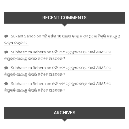
RECENT COMMENTS
Sukant Sahoo
on
ଏହି ବର୍ଷର 10 ପଇସା ବାଲା କଏନ ଥିଲେ ବିକ୍ରି କରନ୍ତୁ 2
ଲକ୍ଷ ଟଙ୍କାରେ
Subhasmita Behera
on
ନର୍ସିଂ ଏବଂ ଗ୍ରାଜୁଏଟସଙ୍କ ପାଇଁ AIIMS ରେ
ନିଯୁକ୍ତି,ଜାଣନ୍ତୁ କିପରି କରିବେ ଆବେଦନ ?
Subhasmita Behera
on
ନର୍ସିଂ ଏବଂ ଗ୍ରାଜୁଏଟସଙ୍କ ପାଇଁ AIIMS ରେ
ନିଯୁକ୍ତି,ଜାଣନ୍ତୁ କିପରି କରିବେ ଆବେଦନ ?
Subhasmita Behera
on
ନର୍ସିଂ ଏବଂ ଗ୍ରାଜୁଏଟସଙ୍କ ପାଇଁ AIIMS ରେ
ନିଯୁକ୍ତି,ଜାଣନ୍ତୁ କିପରି କରିବେ ଆବେଦନ ?
ARCHIVES