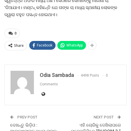
ସ୍ୱତନ୍ତ୍ର ଅଫର ମଧ୍ୟ ଅଛି। ସେଠାରେ ସେମାନଙ୍କୁ ମାଗଣା ଚା
’ଦିଆଯାଏ। ମଣ୍ଟନ୍ କହିଛନ୍ତି ଯେ ତାଙ୍କ ଚା ମଧ୍ୟ ସ୍ଥାନୀୟ ଲୋକଙ୍କ
ଦ୍ୱାରା ବହୁତ ପସନ୍ଦ ହୋଇଥାଏ।
0
Share
Facebook
WhatsApp
Odia Sambada
4498 Posts
0
Comments
PREV POST
NEXT POST
ଦେଖନ୍ତୁ ଭିଡ଼ିଓ :
ଏହି ଚୋରିକୁ ଦେଖିଲାପରେ