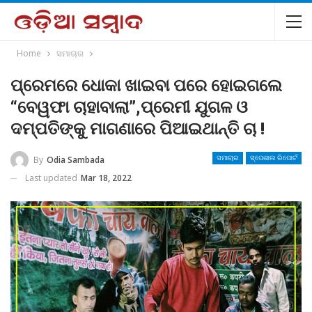
Home
ସମାଚାର
ପ୍ରେମରେ ଧୋକା ଖାଇବା ପରେ ହୋଇଗଲେ
“ବେୱଫା ଚାହାବାଲା”,ପ୍ରେମୀ ଯୁଗଳ ଓ
ଦମ୍ପତିଙ୍କୁ ମାଗଣାରେ ପିଆଇଥାନ୍ତି ଚା !
By
Odia Sambada
ସମାଚାର
ସ୍ପେଶାଲ ରିପୋର୍ଟ
Last updated
Mar 18, 2022