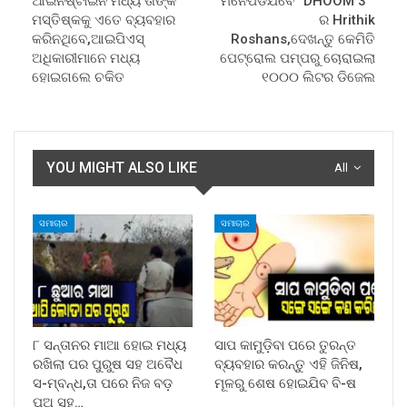
ଆଇନଷ୍ଟାଇନ ମଧ୍ୟ ତାଙ୍କ
ମନେପଡିଯିବେ “DHOOM 3 ”
ମସ୍ତିଷ୍କକୁ ଏତେ ବ୍ୟବହାର
ର Hrithik
କରିନଥିବେ,ଆଇପିଏସ୍
Roshans,ଦେଖନ୍ତୁ କେମିତି
ଅଧିକାରୀମାନେ ମଧ୍ୟ
ପେଟ୍ରୋଲ ପମ୍ପରୁ ଚୋରାଇଲା
ହୋଇଗଲେ ଚକିତ
୧୦୦୦ ଲିଟର ଡିଜେଲ
YOU MIGHT ALSO LIKE
All
ସମାଚାର
ସମାଚାର
୮ ସନ୍ତାନର ମାଆ ହୋଇ ମଧ୍ୟ
ସାପ କାମୁଡ଼ିବା ପରେ ତୁରନ୍ତ
ରଖିଲା ପର ପୁରୁଷ ସହ ଅବୈଧ
ବ୍ୟବହାର କରନ୍ତୁ ଏହି ଜିନିଷ,
ସ-ମ୍ବନ୍ଧ,ତା ପରେ ନିଜ ବଡ଼
ମୂଳରୁ ଶେଷ ହୋଇଯିବ ବି-ଷ
ପୁଅ ସହ…