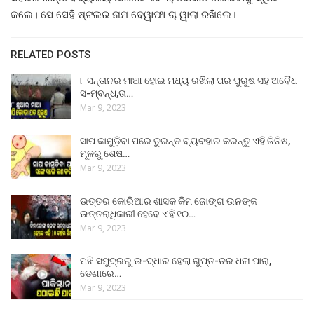
କଲେ। ସେ ସେହି ଷ୍ଟଲର ନାମ ବେୱାଫା ଚା ୱାଲା ରଖିଲେ।
RELATED POSTS
୮ ସନ୍ତାନର ମାଆ ହୋଇ ମଧ୍ୟ ରଖିଲା ପର ପୁରୁଷ ସହ ଅବୈଧ
ସ-ମ୍ବନ୍ଧ,ତା…
Mar 9, 2023
ସାପ କାମୁଡ଼ିବା ପରେ ତୁରନ୍ତ ବ୍ୟବହାର କରନ୍ତୁ ଏହି ଜିନିଷ,
ମୂଳରୁ ଶେଷ…
Mar 9, 2023
ଉତ୍ତର କୋରିଆର ଶାସକ କିମ ଜୋଙ୍ଗ ଉନଙ୍କ
ଉତ୍ତରାଧିକାରୀ ହେବେ ଏହି ୧୦…
Mar 9, 2023
ମଝି ସମୁଦ୍ରରୁ ଉ-ଦ୍ଧାର ହେଲା ଗୁପ୍ତ-ଚର ଧଳା ପାରା,
ଡେଣାରେ…
Mar 9, 2023