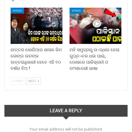
ସମାଚାର
ସମାଚାର
ଉତ୍ତର କୋରିଆର ଶାସକ କିମ
ମଝି ସମୁଦ୍ରରୁ ଉ-ଦ୍ଧାର ହେଲା
ଜୋଙ୍ଗ ଉନଙ୍କ
ଗୁପ୍ତ-ଚର ଧଳା ପାରା,
ଉତ୍ତରାଧିକାରୀ ହେବେ ଏହି ୧୦
ଡେଣାରେ ପାକିସ୍ତାନୀ ଓ
ବର୍ଷର ଝିଅ !
ବାଂଲାଦେଶୀ ଭାଷା
PREV
NEXT
LEAVE A REPLY
Your email address will not be published.