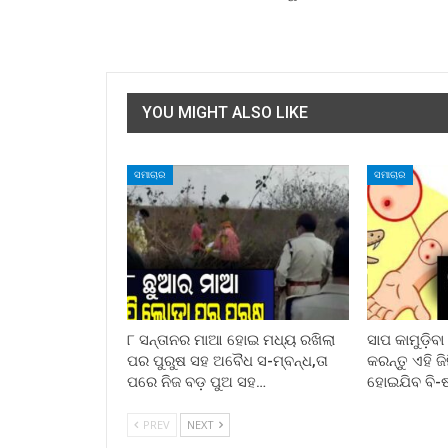
YOU MIGHT ALSO LIKE
ସମାଚାର
ସମାଚାର
୮ ସନ୍ତାନର ମାଆ ହୋଇ ମଧ୍ୟ ରଖିଲା
ସାପ କାମୁଡ଼ିବ
ପର ପୁରୁଷ ସହ ଅବୈଧ ସ-ମ୍ବନ୍ଧ,ତା
କରନ୍ତୁ ଏହି ଜ
ପରେ ନିଜ ବଡ଼ ପୁଅ ସହ…
ହୋଇଯିବ ବି-
PREV
NEXT