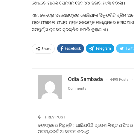
ଶେଷରେ ମାସିକ ପେନସନ ହେବ ୪୪ ହଜାର ୭୯୩ ଟଙ୍କା।
ଏହା କେନ୍ଦ୍ର ସରକାରଙ୍କର ସୋସିଆଲ ସିକ୍ୟୁରିଟି ସ୍କିମ ଅଟ
ପ୍ରଫେସନାଲ ଫଣ୍ଡ ମ୍ୟାନେଜରଙ୍କ ମାଧ୍ୟମରେ ହୋଇଥାଏ। କେ
ସମ୍ପୁର୍ଣ୍ଣ ରୂପରେ ସୁରକ୍ଷିତ ବୋଲି କୁହାଯାଏ।
Share
Facebook
Telegram
Twitt
Odia Sambada
4498 Posts
Comments
PREV POST
ବ୍ୟାଙ୍କରେ ନିଯୁକ୍ତି : ଖାଲିପଡିଛି ସ୍ପେଶାଲିଷ୍ଟ ଅଫିସର
ପଦବୀ,ଜଲଦି ଆବେଦନ କରନ୍ତୁ