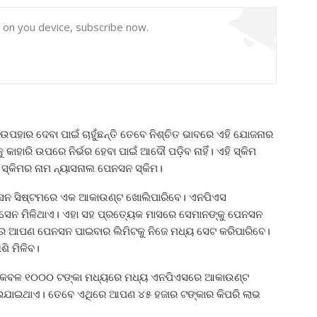
y on you device, subscribe now.
ଉପହାର ଦେବା ପାଇଁ ଚାହୁଁଛନ୍ତି ତେବେ ନିଶ୍ଚିତ ଭାବରେ ଏହି ଯୋଜନାର
ାହାରି ଉପରେ ନିର୍ଭର ହେବା ପାଇଁ ଆଦୌ ପଡ଼ିବ ନାହିଁ। ଏହି ସ୍କିମ
 ସ୍କିମର ନାମ ନ୍ୟାସନାଲ ପେନସନ ସ୍କିମ।
ପେନସନ ସିଷ୍ଟମରେ ଏକ ଆକାଉଣ୍ଟ ଖୋଲିପାରିବେ। ଏନପିଏସ
ମସେନ ମିଳିଥାଏ। ଏହା ସହ ପ୍ରତ୍ୟେକ ମାସରେ ସେମାନଙ୍କୁ ପେନସନ
ିରେ ଆପଣ ପେନସନ ପାଇବାର ଲିମିଟକୁ ନିଜେ ମଧ୍ୟ ସେଟ କରିପାରିବେ।
ି ମିଳିବ।
ଣ କେବଳ ୧୦୦୦ ଟଙ୍କା ମଧ୍ୟରେ ମଧ୍ୟ ଏନପିଏସରେ ଆକାଉଣ୍ଟ
ୋଇଯାଇଥାଏ। ତେବେ ଏଥିରେ ଆପଣ ୪୫ ହଜାର ଟଙ୍କାର କିପରି ଲାଭ