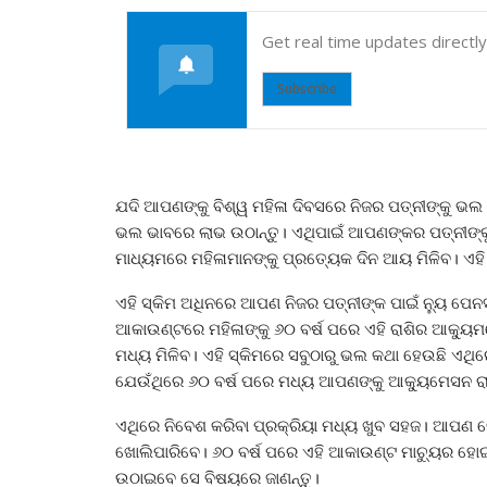
Get real time updates directl
Subscribe
ଯଦି ଆପଣଙ୍କୁ ବିଶ୍ୱ ମହିଳା ଦିବସରେ ନିଜର ପତ୍ନୀଙ୍କୁ ଭଲ 
ଭଲ ଭାବରେ ଲାଭ ଉଠାନ୍ତୁ। ଏଥିପାଇଁ ଆପଣଙ୍କର ପତ୍ନୀଙ୍କୁ କ
ମାଧ୍ୟମରେ ମହିଳାମାନଙ୍କୁ ପ୍ରତ୍ୟେକ ଦିନ ଆୟ ମିଳିବ। ଏହି
ଏହି ସ୍କିମ ଅଧିନରେ ଆପଣ ନିଜର ପତ୍ନୀଙ୍କ ପାଇଁ ନ୍ୟୁ 
ଆକାଉଣ୍ଟରେ ମହିଳାଙ୍କୁ ୬୦ ବର୍ଷ ପରେ ଏହି ରାଶିର ଆକ୍ୟୁ
ମଧ୍ୟ ମିଳିବ। ଏହି ସ୍କିମରେ ସବୁଠାରୁ ଭଲ କଥା ହେଉଛି ଏଥ
ଯେଉଁଥିରେ ୬୦ ବର୍ଷ ପରେ ମଧ୍ୟ ଆପଣଙ୍କୁ ଆକ୍ୟୁମେସନ ରାଶ
ଏଥିରେ ନିବେଶ କରିବା ପ୍ରକ୍ରିୟା ମଧ୍ୟ ଖୁବ ସହଜ। ଆପ
ଖୋଲିପାରିବେ। ୬୦ ବର୍ଷ ପରେ ଏହି ଆକାଉଣ୍ଟ ମାଚ୍ୟୁର ହ
ଉଠାଇବେ ସେ ବିଷୟରେ ଜାଣନ୍ତୁ।