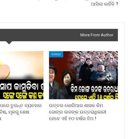
ଆସିଲା କାହିଁକି ?
More From Author
ସମାଚାର
ା ପରେ ତୁରନ୍ତ ବ୍ୟବହାର
ଉତ୍ତର କୋରିଆର ଶାସକ କିମ
ିନିଷ, ମୂଳରୁ ଶେଷ
ଜୋଙ୍ଗ ଉନଙ୍କ ଉତ୍ତରାଧିକାରୀ
ଷ
ହେବେ ଏହି ୧୦ ବର୍ଷର ଝିଅ !