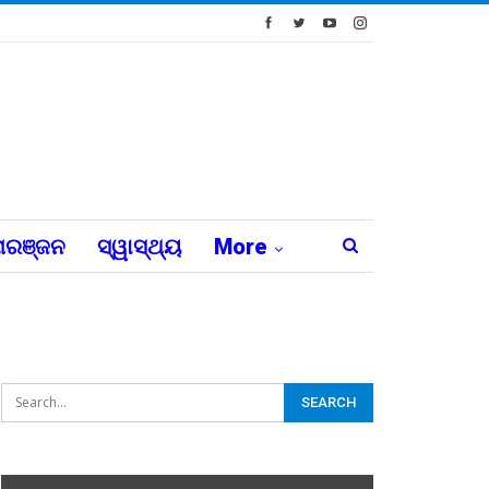
ରଞ୍ଜନ
ସ୍ୱାସ୍ଥ୍ୟ
More