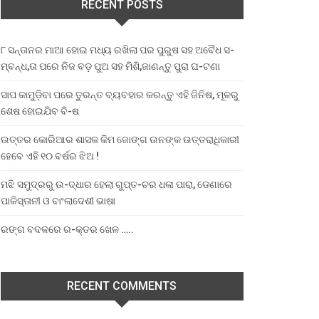
RECENT POSTS
୮ ସନ୍ତାନର ମାଆ ହୋଇ ମଧ୍ୟ ରଖିଲା ପର ପୁରୁଷ ସହ ଅବୈଧ ସ-
ମ୍ବନ୍ଧ,ତା ପରେ ନିଜ ବଡ଼ ପୁଅ ସହ ମିଶି,ଜାଣନ୍ତୁ ପୁରା ଘ-ଟଣା
ସାପ କାମୁଡ଼ିବା ପରେ ତୁରନ୍ତ ବ୍ୟବହାର କରନ୍ତୁ ଏହି ଜିନିଷ, ମୂଳରୁ
ଶେଷ ହୋଇଯିବ ବି-ଷ
ଉତ୍ତର କୋରିଆର ଶାସକ କିମ ଜୋଙ୍ଗ ଉନଙ୍କ ଉତ୍ତରାଧିକାରୀ
ହେବେ ଏହି ୧୦ ବର୍ଷର ଝିଅ !
ମଝି ସମୁଦ୍ରରୁ ଉ-ଦ୍ଧାର ହେଲା ଗୁପ୍ତ-ଚର ଧଳା ପାରା, ଡେଣାରେ
ପାକିସ୍ତାନୀ ଓ ବାଂଲାଦେଶୀ ଭାଷା
ରଙ୍ଗ ବଦଳରେ ର-କ୍ତର ଖେଳ …..
RECENT COMMENTS