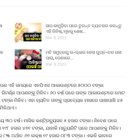
ୁଷ
ସାପ କାମୁଡ଼ିବା ପରେ ତୁରନ୍ତ ବ୍ୟବହାର କରନ୍ତୁ
ଏହି ଜିନିଷ, ମୂଳରୁ ଶେଷ…
Mar 9, 2023
୍କ
ମଝି ସମୁଦ୍ରରୁ ଉ-ଦ୍ଧାର ହେଲା ଗୁପ୍ତ-ଚର ଧଳା
ପାରା, ଡେଣାରେ…
Mar 9, 2023
 ଆପଣ ଏହି ସମୟରେ ଏନପିଏସ ଆକାଉଣ୍ଟରେ ୫୦୦୦ ଟଙ୍କା
ଶତ ରିଟର୍ଣ୍ଣ ଆପଣଙ୍କୁ ମିଳିବ। ୬୦ ବର୍ଷ ପରେ ତାଙ୍କ ଆକାଉଣ୍ଟରେ ମୋଟ
 ଟଙ୍କା ମିଳିବ। ଏହା ବ୍ୟତିତ ତାଙ୍କୁ ପ୍ରତ୍ୟେକ ମାସରେ ପାଖାପାଖି ୪୫
ମିଳିଥାଏ।
ୟ ୩୦ ବର୍ଷ। ମାସିକ କଣ୍ଟି୍ରବ୍ୟୁସନ ୫ ହଜାର ଟଙ୍କା। ନିବେଶ ପରେ
୧୯୮ ହଜାର ୪୭୧ ଟଙ୍କା, ଯାହାକି ମାଚ୍ୟୁରିଟି ପରେ ଆପଣଙ୍କୁ ମିଳିବ।
ହାର ୮% ଅର୍ଥାତ ୬୭ ଲକ୍ଷ ୧୯ ହଜାର ୦୮୩ ଟଙ୍କା। ଏଭଳି ଭାବରେ