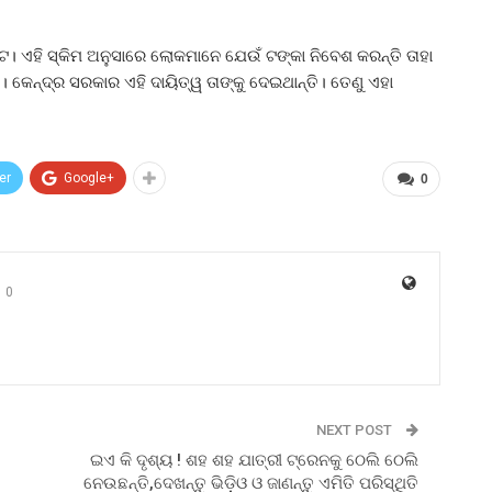
େ। ଏହି ସ୍କିମ ଅନୁସାରେ ଲୋକମାନେ ଯେଉଁ ଟଙ୍କା ନିବେଶ କରନ୍ତି ତାହା
ନ୍ଦ୍ର ସରକାର ଏହି ଦାୟିତ୍ୱ ତାଙ୍କୁ ଦେଇଥାନ୍ତି। ତେଣୁ ଏହା
er
Google+
0
0
NEXT POST
ଇଏ କି ଦୃଶ୍ୟ ! ଶହ ଶହ ଯାତ୍ରୀ ଟ୍ରେନକୁ ଠେଲି ଠେଲି
ନେଉଛନ୍ତି,ଦେଖନ୍ତୁ ଭିଡ଼ିଓ ଓ ଜାଣନ୍ତୁ ଏମିତି ପରିସ୍ଥିତି