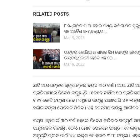
RELATED POSTS
୮ ସନ୍ତାନର ମାଆ ହୋଇ ମଧ୍ୟ ରଖିଲା ପର ପୁର
ସହ ଅବୈଧ ସ-ମ୍ବନ୍ଧ,ତା…
Mar 9, 2023
ଉତ୍ତର କୋରିଆର ଶାସକ କିମ ଜୋଙ୍ଗ ଉନଙ
ଉତ୍ତରାଧିକାରୀ ହେବେ ଏହି ୧୦…
Mar 9, 2023
ଯଦି ଆପଣଙ୍କର ସ୍ତ୍ରୀଙ୍କର ବୟସ ୩୦ ବର୍ଷ। ଆଉ ଯଦି
ପ୍ରତିମାସରେ ନିବେଶ କରୁଛନ୍ତି। ତେବେ ବାର୍ଷିକ ୧୦ ପ୍ରତି
୧.୧୨ କୋଟି ଟଙ୍କା ହେବ। ଏଥିରେ ତାଙ୍କୁ ପାଖାପାଖି ୪୫ ଲକ୍ଷ
ହଜାର ଟଙ୍କା ପେନସନ ମିଳିବ। ଏହି ପେନସନ ତାଙ୍କୁ ଆଜୀବନ 
ବୟସ ଏଥିପାଇଁ ୩୦ ବର୍ଷ ହେଲେ ନିବେଶ କରିବାର ସମ୍ପୂର୍ଣ ସମ
ଆନୁମାନିକ ରିଟର୍ଣ୍ଣ ୧୦%। ମୋଟ ପେନସନ ଫଣ୍ଡ : ୧୧ ଲକ୍ଷ 
ଅନ୍ୟୁଟି ପ୍ଳାନ ପାଇଁ ୪୪ ଲକ୍ଷ ୭୯ ହଜାର ୩୮୮ ଟଙ୍କା। ଏ