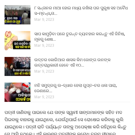
୮ ସନ୍ତାନର ମାଆ ହୋଇ ମଧ୍ୟ ରଖିଲା ପର ପୁରୁଷ ସହ ଅବୈଧ
ସ-ମ୍ବନ୍ଧ,ତା…
Mar 9, 2023
ସାପ କାମୁଡ଼ିବା ପରେ ତୁରନ୍ତ ବ୍ୟବହାର କରନ୍ତୁ ଏହି ଜିନିଷ,
ମୂଳରୁ ଶେଷ…
Mar 9, 2023
ଉତ୍ତର କୋରିଆର ଶାସକ କିମ ଜୋଙ୍ଗ ଉନଙ୍କ
ଉତ୍ତରାଧିକାରୀ ହେବେ ଏହି ୧୦…
Mar 9, 2023
ମଝି ସମୁଦ୍ରରୁ ଉ-ଦ୍ଧାର ହେଲା ଗୁପ୍ତ-ଚର ଧଳା ପାରା,
ଡେଣାରେ…
Mar 9, 2023
ପତ୍ନୀ ଜାଣିବାକୁ ପାଇଲେ ଯେ ତାଙ୍କ ସ୍ୱାମୀ ସାଙ୍ଗମାନଙ୍କ ସହିତ ମଦ
ପିଇବାକୁ ବାହାରକୁ ଯାଇଥିଲେ, ଯେଉଁଥିପାଇଁ ସେ ରୋଷେଇ କରିବାକୁ ଭୁଲି
ଯାଇଥିଲେ। ପତ୍ନୀ ରାତି ପର୍ଯ୍ୟନ୍ତ ତାଙ୍କୁ ଅପେକ୍ଷା କରି ରହିଥିଲେ କିନ୍ତୁ
ସେ ଆସି ନଥିଲେ। ଏହି କାରଣରୁ ପତ୍ନୀଙ୍କ କ୍ରୋଧ ଚରମ ସୀମାରେ