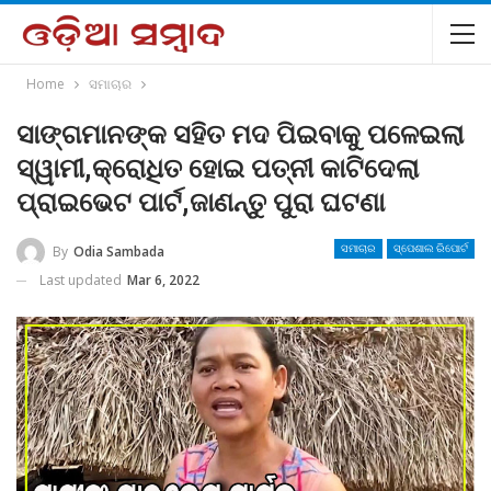
Home
ସମାଚାର
ସାଙ୍ଗମାନଙ୍କ ସହିତ ମଦ ପିଇବାକୁ ପଳେଇଲା
ସ୍ୱାମୀ,କ୍ରୋଧିତ ହୋଇ ପତ୍ନୀ କାଟିଦେଲା
ପ୍ରାଇଭେଟ ପାର୍ଟ,ଜାଣନ୍ତୁ ପୁରା ଘଟଣା
By
Odia Sambada
ସମାଚାର
ସ୍ପେଶାଲ ରିପୋର୍ଟ
Last updated
Mar 6, 2022