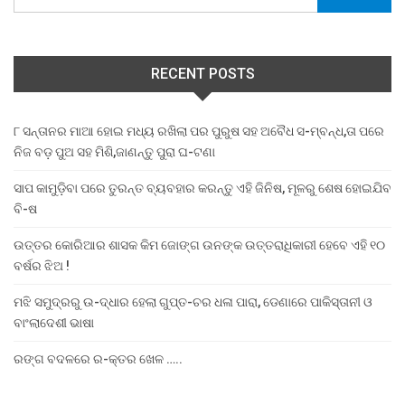
RECENT POSTS
୮ ସନ୍ତାନର ମାଆ ହୋଇ ମଧ୍ୟ ରଖିଲା ପର ପୁରୁଷ ସହ ଅବୈଧ ସ-ମ୍ବନ୍ଧ,ତା ପରେ
ନିଜ ବଡ଼ ପୁଅ ସହ ମିଶି,ଜାଣନ୍ତୁ ପୁରା ଘ-ଟଣା
ସାପ କାମୁଡ଼ିବା ପରେ ତୁରନ୍ତ ବ୍ୟବହାର କରନ୍ତୁ ଏହି ଜିନିଷ, ମୂଳରୁ ଶେଷ ହୋଇଯିବ
ବି-ଷ
ଉତ୍ତର କୋରିଆର ଶାସକ କିମ ଜୋଙ୍ଗ ଉନଙ୍କ ଉତ୍ତରାଧିକାରୀ ହେବେ ଏହି ୧୦
ବର୍ଷର ଝିଅ !
ମଝି ସମୁଦ୍ରରୁ ଉ-ଦ୍ଧାର ହେଲା ଗୁପ୍ତ-ଚର ଧଳା ପାରା, ଡେଣାରେ ପାକିସ୍ତାନୀ ଓ
ବାଂଲାଦେଶୀ ଭାଷା
ରଙ୍ଗ ବଦଳରେ ର-କ୍ତର ଖେଳ …..