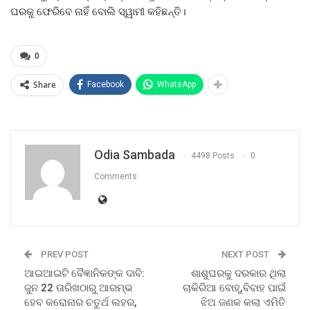
ଘରକୁ ଫେରିବେ ନାହିଁ ବୋଲି ସ୍ୱାମୀ କହିଛନ୍ତି।
0
Share
Facebook
WhatsApp
Odia Sambada
4498 Posts
0
Comments
PREV POST
NEXT POST
ଆଇଆଇଟି ବୈଜ୍ଞାନିକଙ୍କ ଦାବି:
ଶାଶୁଘରକୁ ଦରକାର ଥିଲା
ଜୁନ 22 ତାରିଖଠାରୁ ଆରମ୍ଭ
ଚାକିରିଆ ବୋହୂ,ବିବାହ ପାଇଁ
ହେବ କରୋନାର ଚତୁର୍ଥ ଲହର,
ଝିଅ ଜଣକ କଲା ଏମିତି