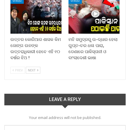
ସମାଚାର
ସମାଚାର
ଉତ୍ତର କୋରିଆର ଶାସକ କିମ
ମଝି ସମୁଦ୍ରରୁ ଉ-ଦ୍ଧାର ହେଲା
ଜୋଙ୍ଗ ଉନଙ୍କ
ଗୁପ୍ତ-ଚର ଧଳା ପାରା,
ଉତ୍ତରାଧିକାରୀ ହେବେ ଏହି ୧୦
ଡେଣାରେ ପାକିସ୍ତାନୀ ଓ
ବର୍ଷର ଝିଅ !
ବାଂଲାଦେଶୀ ଭାଷା
PREV
NEXT
LEAVE A REPLY
Your email address will not be published.