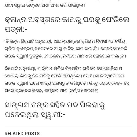
ଯାହା ଦ୍ୱାରା ତାଙ୍କର ଅଧା ଅଂଶ କଟି ଯାଇଥିଲା।
କ୍ଳାନ୍ତ ଅବସ୍ତାରେ କାମରୁ ଘରକୁ ଫେରିଲେ
ପତ୍ନୀ:-
‘ଦି ସନ୍’ର ରିପୋର୍ଟ ଅନୁଯାୟୀ, ଥାଇଲ୍ୟାଣ୍ଡର ବୁରିରାମ ନିବାସୀ 43 ବର୍ଷିୟ
ଚାନିଟା କୁଏଡ୍ରମ୍ କ୍ଷେତରେ ଆଖୁ କାଟିବା କାମ କରନ୍ତି। ଯେତେବେଳେକି
ତାଙ୍କ ସ୍ୱାମୀ ବୁନଚୁଇ ମୋଜେଟନ୍ ନଦୀରେ ମାଛ ଧରି ରୋଜଗାର କରନ୍ତି।
ରିପୋର୍ଟ ଅନୁଯାୟୀ, ମାର୍ଚ୍ଚ 3 ତାରିଖ ବିଳମ୍ବିତ ରାତିରେ ସେ ଭୋକିଲା ଓ
ଶୋଷିଲା କାମରୁ ନିଜ ଘରକୁ ଫେରି ଆସିଥିଲେ। ସେ ଆଶା କରିଥିଲେ ଯେ
ତାଙ୍କ ସ୍ୱାମୀ ଘରେ ଖାଦ୍ୟ ପ୍ରସ୍ତୁତ କରିଥିବେ। କିନ୍ତୁ ଯେତେବେଳେ ସେ
ଘରେ ପ୍ରବେଶ କଲେ, ତାଙ୍କର ଆଶା ଚୂର୍ଣ୍ଣ ହୋଇଗଲା।
ସାଙ୍ଗମାନଙ୍କ ସହିତ ମଦ ପିଇବାକୁ
ପଳେଇଥିଲା ସ୍ୱାମୀ:-
RELATED POSTS