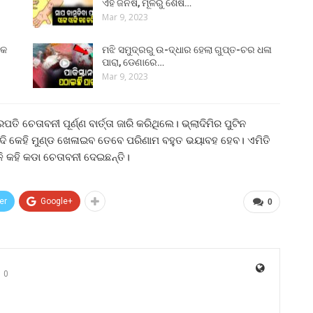
ଏହି ଜିନିଷ, ମୂଳରୁ ଶେଷ…
Mar 9, 2023
୍କ
ମଝି ସମୁଦ୍ରରୁ ଉ-ଦ୍ଧାର ହେଲା ଗୁପ୍ତ-ଚର ଧଳା
ପାରା, ଡେଣାରେ…
Mar 9, 2023
ି ଚେତାବନୀ ପୂର୍ଣ୍ଣ ବାର୍ତ୍ତା ଜାରି କରିଥିଲେ। ଭ୍ଲାଦିମିର ପୁଟିନ
। ଯଦି କେହି ମୁଣ୍ଡ ଖେଳାଇବ ତେବେ ପରିଣାମ ବହୁତ ଭୟାବହ ହେବ। ଏମିତି
 କହି କଡା ଚେତାବନୀ ଦେଇଛନ୍ତି।
er
Google+
0
0