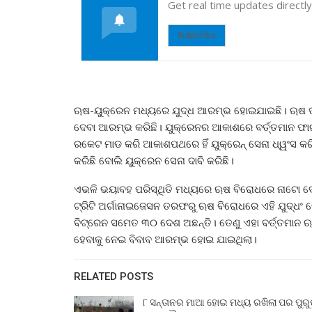
Get real time updates directl
Subscribe
ଋଷ-ୟୁକ୍ରେନ ମଧ୍ୟରେ ଯୁଦ୍ଧ ଆରମ୍ଭ ହୋଇଯାଇଛି। ଋଷ ତ
ଦେବା ଆରମ୍ଭ କରିଛି। ୟୁକ୍ରେନର ଆକାଶରେ ବର୍ତ୍ତମାନ ଫ
ରକେଟ ମାଡ କରି ଆକାଶପଥରେ ହିଁ ୟୁକ୍ରେନ୍ ସେନା ଧ୍ୱଂସ କ
କରିଛି ବୋଲି ୟୁକ୍ରେନ ସେନା ଦାବି କରିଛି।
ଏଭଳି ଭୟାବହ ପରିସ୍ଥିତି ମଧ୍ୟରେ ଋଷ ବିରୋଧରେ ନାଟୋ ଦେଶ ଲ
ଟ୍ରିଟି ଅର୍ଗାନାଇଜେସନ ତରଫରୁ ଋଷ ବିରୋଧରେ ଏହି ଯୁଦ୍ଧଂ ଦ
ବିଟ୍ରେନ ସମେତ ୩୦ ଦେଶ ଅଛନ୍ତି। ତେଣୁ ଏହା ବର୍ତ୍ତମାନ ଋ
ହେବାକୁ ନେଇ ବିବାବ ଆରମ୍ଭ ହୋଇ ଯାଇଥିଲା।
RELATED POSTS
୮ ସନ୍ତାନର ମାଆ ହୋଇ ମଧ୍ୟ ରଖିଲା ପର ପୁର