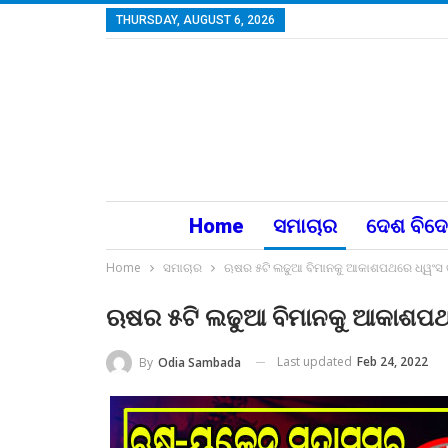
THURSDAY, AUGUST 6, 2026
Home
ସମାଚାର
ଦେଶ ବିଦ
Home
ସମାଚାର
ଋଷର ୫ଟି ଲଢୁଆ ବିମାନକୁ ଆକାଶପଥରେ ଧ୍ୱଂସ କ
ଋଷର ୫ଟି ଲଢୁଆ ବିମାନକୁ ଆକାଶପଥର
Last updated
Feb 24, 2022
By
Odia Sambada