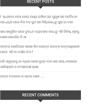
RECENT POSTS
୮ ସନ୍ତାନର ମାଆ ହୋଇ ମଧ୍ୟ ରଖିଲା ପର ପୁରୁଷ ସହ ଅବୈଧ ସ-
ମ୍ବନ୍ଧ,ତା ପରେ ନିଜ ବଡ଼ ପୁଅ ସହ ମିଶି,ଜାଣନ୍ତୁ ପୁରା ଘ-ଟଣା
ସାପ କାମୁଡ଼ିବା ପରେ ତୁରନ୍ତ ବ୍ୟବହାର କରନ୍ତୁ ଏହି ଜିନିଷ, ମୂଳରୁ
ଶେଷ ହୋଇଯିବ ବି-ଷ
ଉତ୍ତର କୋରିଆର ଶାସକ କିମ ଜୋଙ୍ଗ ଉନଙ୍କ ଉତ୍ତରାଧିକାରୀ
ହେବେ ଏହି ୧୦ ବର୍ଷର ଝିଅ !
ମଝି ସମୁଦ୍ରରୁ ଉ-ଦ୍ଧାର ହେଲା ଗୁପ୍ତ-ଚର ଧଳା ପାରା, ଡେଣାରେ
ପାକିସ୍ତାନୀ ଓ ବାଂଲାଦେଶୀ ଭାଷା
ରଙ୍ଗ ବଦଳରେ ର-କ୍ତର ଖେଳ …..
RECENT COMMENTS