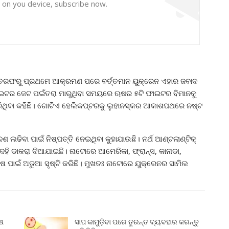
y on you device, subscribe now.
ରଫରୁ ପ୍ରଥମେ ଆକ୍ରମଣ ପରେ ବର୍ତ୍ତମାନ ୟୁକ୍ରେନ ଏହାର ଜବାଦ
ାଇଟର ଜେଟ ପଇଁତରା ମାରୁଥିବା ସମୟରେ ଋଷର ୫ଟି ଫାଇଟର ବିମାନକୁ
ରିଥିବା କହିଛି। ଗୋଟିଏ ହେଲିକପ୍ଟରକୁ ଲୁହାନସ୍କର ଆକାଶପଥରେ ନଷ୍ଟ
ଢିବା ପାଇଁ ନିଷ୍ପତ୍ତି ନେଇଥିବା କୁହାଯାଉଛି। ନର୍ଥ ଆଣ୍ଟଲାଣ୍ଟିକ୍
େହି ଡାକରା ଦିଆଯାଇଛି। ନାଟୋରେ ଆମେରିକା, ଫ୍ରାନ୍ସ, କାନାଡା,
ଷ ପାଇଁ ଅଡୁଆ ସୃଷ୍ଟି କରିଛି। ମୁଖତଃ ନାଟୋରେ ୟୁକ୍ରେନର ସାମିଲ
ୁଷ
ସାପ କାମୁଡ଼ିବା ପରେ ତୁରନ୍ତ ବ୍ୟବହାର କରନ୍ତୁ