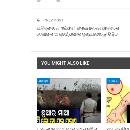
PREV POST
ପାକିସ୍ତାନରେ ଏଲିଅନ ! ଇସଲାମାବାଦର ଆକାଶରେ
ଦେଖାଗଲା ଆଶ୍ଚର୍ଯ୍ୟଜନକ ଦୃଶ୍ୟ,ଦେଖନ୍ତୁ ଭିଡ଼ିଓ
YOU MIGHT ALSO LIKE
ସମାଚାର
ସମାଚାର
୮ ସନ୍ତାନର ମାଆ ହୋଇ ମଧ୍ୟ ରଖିଲା
ସାପ କାମୁଡ଼ିବ