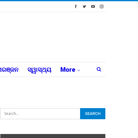
ରଞ୍ଜନ
ସ୍ୱାସ୍ଥ୍ୟ
More