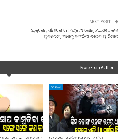
NEXT POST
ୟୁକ୍ରେନ୍‌ ସୀମାରେ ନୋ-ଫ୍ଲାଏ ଜୋନ୍‌ ଘୋଷଣା କଲା
ୟୁକ୍ରେନ, ଅଧାରୁ ଫେରିଲା ଭାରତୀୟ ବିମାନ
More From Author
ସମାଚାର
ା ପରେ ତୁରନ୍ତ ବ୍ୟବହାର
ଉତ୍ତର କୋରିଆର ଶାସକ କିମ