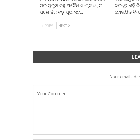
ପର ପୁରୁଷ ସହ ଅବୈଧ ସ-ମ୍ବନ୍ଧ,ତା
କରନ୍ତୁ ଏହି ଜ
ପରେ ନିଜ ବଡ଼ ପୁଅ ସହ…
ହୋଇଯିବ ବି-
PREV
NEXT
LEA
Your email addr