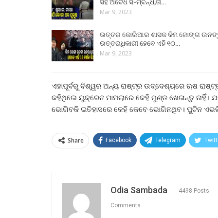
ସହ ଅବୈଧ ସ-ମ୍ବନ୍ଧ,ତା…
Mar 9, 2023
ଉତ୍ତର କୋରିଆର ଶାସକ କିମ ଜୋଙ୍ଗ ଉନଙ
ଉତ୍ତରାଧିକାରୀ ହେବେ ଏହି ୧୦…
Mar 9, 2023
ଏହାପୂର୍ବରୁ ବିଶ୍ୱର ଅନ୍ୟ ରାଷ୍ଟ୍ର ଉଦ୍ଦେଶ୍ୟରେ ଋଷ ରାଷ୍ଟ୍ରପତ
କହିଥିଲେ ୟୁକ୍ରେନ ମାମଲାରେ କେହି ମୁଣ୍ଡ ଖେଳାନ୍ତୁ ନାହିଁ
ଭୋଗିବକି ଇତିହାସରେ କେହି କେବେ ଭୋଗିନଥିବ। ପୁଟିନ ଏଭଳି
Share
Facebook
Telegram
Twitt
Odia Sambada
4498 Posts
Comments