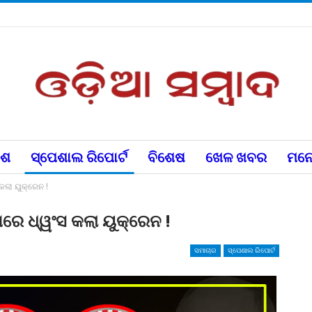
େଶ
ସ୍ପେଶାଲ ରିପୋର୍ଟ
ବିଶେଷ
ଖେଳ ଖବର
ମନୋ
ଲା ୟୁକ୍ରେନ !
େ ଧ୍ୱଂସ କଲା ୟୁକ୍ରେନ !
ସମାଚାର
ସ୍ପେଶାଲ ରିପୋର୍ଟ