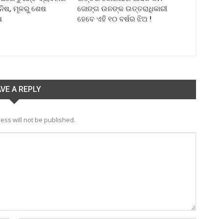
ିନିଷ, ମୂଳରୁ ଶେଷ
ଜୋଙ୍ଗ ଉନଙ୍କ ଉତ୍ତରାଧିକାରୀ
ଷ
ହେବେ ଏହି ୧୦ ବର୍ଷର ଝିଅ !
VE A REPLY
ess will not be published.