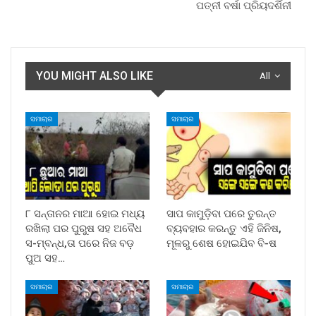
ପତ୍ନୀ ବର୍ଷା ପ୍ରିୟଦର୍ଶିନୀ
YOU MIGHT ALSO LIKE
All
ସମାଚାର
ସମାଚାର
୮ ସନ୍ତାନର ମାଆ ହୋଇ ମଧ୍ୟ
ସାପ କାମୁଡ଼ିବା ପରେ ତୁରନ୍ତ
ରଖିଲା ପର ପୁରୁଷ ସହ ଅବୈଧ
ବ୍ୟବହାର କରନ୍ତୁ ଏହି ଜିନିଷ,
ସ-ମ୍ବନ୍ଧ,ତା ପରେ ନିଜ ବଡ଼
ମୂଳରୁ ଶେଷ ହୋଇଯିବ ବି-ଷ
ପୁଅ ସହ…
ସମାଚାର
ସମାଚାର