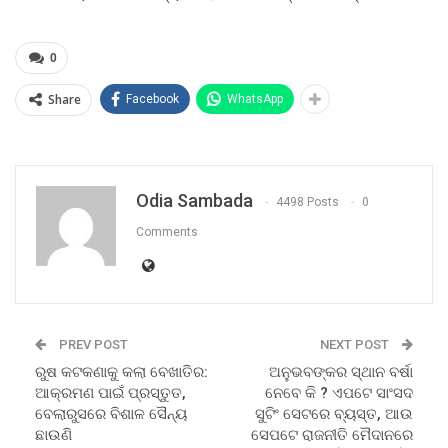
0
Share
Facebook
WhatsApp
Odia Sambada
4498 Posts
0
Comments
PREV POST
NEXT POST
ରୁଷ କଟକଣାକୁ କଲା ବେଖାତିର:
ଅନୁଭବଙ୍କର ସ୍ଥାନ ବର୍ଷା
ଆକ୍ରମଣ ପାଇଁ ପ୍ରସ୍ତୁତ,
ନେବେ କି ? ଏପଟେ ସାଂସଦ
ବେଲାରୁସରେ ବିଶାଳ ସୈନ୍ୟ
ସୁଟିଂ ସେଟରେ ବ୍ୟସ୍ତ, ଆଉ
ଛାଉଣି
ସେପଟେ ରାଜନୀତି ମୈଦାନରେ