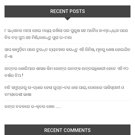
RECENT POSTS
୮ ସନ୍ତାନର ମାଆ ହୋଇ ମଧ୍ୟ ରଖିଲା ପର ପୁରୁଷ ସହ ଅବୈଧ ସ-ମ୍ବନ୍ଧ,ତା ପରେ
ନିଜ ବଡ଼ ପୁଅ ସହ ମିଶି,ଜାଣନ୍ତୁ ପୁରା ଘ-ଟଣା
ସାପ କାମୁଡ଼ିବା ପରେ ତୁରନ୍ତ ବ୍ୟବହାର କରନ୍ତୁ ଏହି ଜିନିଷ, ମୂଳରୁ ଶେଷ ହୋଇଯିବ
ବି-ଷ
ଉତ୍ତର କୋରିଆର ଶାସକ କିମ ଜୋଙ୍ଗ ଉନଙ୍କ ଉତ୍ତରାଧିକାରୀ ହେବେ ଏହି ୧୦
ବର୍ଷର ଝିଅ !
ମଝି ସମୁଦ୍ରରୁ ଉ-ଦ୍ଧାର ହେଲା ଗୁପ୍ତ-ଚର ଧଳା ପାରା, ଡେଣାରେ ପାକିସ୍ତାନୀ ଓ
ବାଂଲାଦେଶୀ ଭାଷା
ରଙ୍ଗ ବଦଳରେ ର-କ୍ତର ଖେଳ …..
RECENT COMMENTS