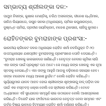
ସମ୍ଭାବ୍ୟ ଶ୍ରୀଲଙ୍କା ଦଳ:-
ପାଥୁମ ନିସଙ୍କ, କୁଶାଲ ମେଣ୍ଡିସ୍, ଚରିଥ ଅସଲଙ୍କା, ଦୀନେଶ ଚାନ୍ଦିମାଳ,
ଜାନିଥ ଲିୟାନାଗେ, ଦାସୁନ ସନକା (ଅଧିନାୟକ), ଚାମିକା କରୁଣାରତ୍ନେ,
ଦୁଷ୍ମନ୍ତ ଚାମିରା, ପ୍ରବୀଣ ଜୟବିକ୍ରମ, ମହେଶ ଥିକସାନା, ଲାହିରୁ କୁମାର।
ରୋହିତଙ୍କର ବୁମରାହାଙ୍କ ପ୍ରଶଂସା:-
ଭାରତୀୟ କ୍ରିକେଟ ଦଳର ଅଧିନାୟକ ରୋହିତ ଶର୍ମା ନବନିଯୁକ୍ତ ଟି-୨୦
ଉପଅଧିନାୟକ ଯଶପ୍ରୀତ ବୁମରାହଙ୍କୁ ପ୍ରଶଂସାରେ ପୋତି ଦେଇଛନ୍ତି।
‘‘ବୁମରାହ ଖେଳକୁ ଭଲଭାବରେ ଜାଣିଛନ୍ତି। ନେତୃତ୍ବ ନେବାର ଭୂମିକା ଲାଗି
ଏହା ତାଙ୍କ ପାଇଁ ପ୍ରକୃଷ୍ଟ ପଥ ଅଟେ। ସେ ମଧ୍ୟ ତାଙ୍କ ଖେଳକୁ ଏକ ନୂଆ
ସ୍ତରକୁ ନେଇଛନ୍ତି। ଏହା ତାଙ୍କୁ ଆହୁରି ଆଗକୁ ବଢ଼ିବାରେ ସହାୟକ ହେବ।
ତାଙ୍କ ମନୋବଳ ମଧ୍ୟ ଆକାଶ ଛୁଇଁବ।’’ ବୋଲି ରୋହିତ କହିଛନ୍ତି।
ସୂର୍ଯ୍ୟକୁମାର ଯାଦବ ଆହତ ହୋଇ ଶ୍ରୀଲଙ୍କା ଶୃଙ୍ଖଳାରୁ ବାଦ୍ ପଡ଼ିବା ଦଳ
ପାଇଁ ଏକ ମସ୍ତବଡ଼ ଧକ୍କା ‌ବୋଲି ସେ ସ୍ବୀକାର କରିଛନ୍ତି। ତେବେ
ଅନ୍ୟମାନେ ଏହି ସୁଯୋଗର ସମ୍ପୂର୍ଣ ଲାଭ ଉଠାଇବେ ବୋଲି ଆଶାପ୍ରକାଶ
କରିଛନ୍ତି। ତିନୋଟି ଯାକ ଫର୍ମାଟରେ ଭାରତର ନେତୃତ୍ବ ନେବା ସମ୍ମାନ ଏବଂ
ଗର୍ବର ବିଷୟ ଭାବରେ ହିଟମ୍ୟାନ ରୋହିତ ଶର୍ମା ବର୍ଣ୍ଣନା କରିଛନ୍ତି।