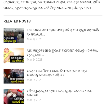
(ଅଧିନାୟକ), ଦୀପକ ହୁଡା, ଭେଙ୍କଟେଶ ଆୟର, ରବୀନ୍ଦ୍ର ଜାଡେଜା, ହର୍ଷଲ
ପଟେଲ, ଭୁବନେଶ୍ବର କୁମାର, ରବି ବିଷ୍ଣୋଇ, ଯଶପ୍ରୀତ ବୁମରାହ।
RELATED POSTS
୮ ସନ୍ତାନର ମାଆ ହୋଇ ମଧ୍ୟ ରଖିଲା ପର ପୁରୁଷ ସହ ଅବୈଧ
ସ-ମ୍ବନ୍ଧ,ତା…
Mar 9, 2023
ସାପ କାମୁଡ଼ିବା ପରେ ତୁରନ୍ତ ବ୍ୟବହାର କରନ୍ତୁ ଏହି ଜିନିଷ,
ମୂଳରୁ ଶେଷ…
Mar 9, 2023
ଉତ୍ତର କୋରିଆର ଶାସକ କିମ ଜୋଙ୍ଗ ଉନଙ୍କ
ଉତ୍ତରାଧିକାରୀ ହେବେ ଏହି ୧୦…
Mar 9, 2023
ମଝି ସମୁଦ୍ରରୁ ଉ-ଦ୍ଧାର ହେଲା ଗୁପ୍ତ-ଚର ଧଳା ପାରା,
ଡେଣାରେ…
Mar 9, 2023