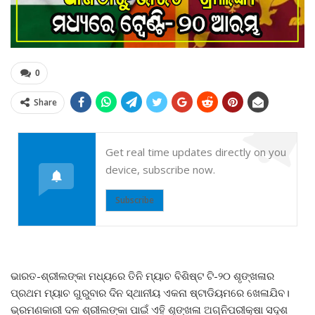
0
Share
Get real time updates directly on you
device, subscribe now.
Subscribe
ଭାରତ-ଶ୍ରୀଲଙ୍କା ମଧ୍ୟରେ ତିନି ମ୍ୟାଚ ବିଶିଷ୍ଟ ଟି-୨୦ ଶୃଙ୍ଖଳାର
ପ୍ରଥମ ମ୍ୟାଚ ଗୁରୁବାର ଦିନ ସ୍ଥାନୀୟ ଏକନା ଷ୍ଟାଡିୟମରେ ଖେଳାଯିବ।
ଭ୍ରମଣକାରୀ ଦଳ ଶ୍ରୀଲଙ୍କା ପାଇଁ ଏହି ଶୃଙ୍ଖଳା ଅଗ୍ନିପରୀକ୍ଷା ସଦୃଶ