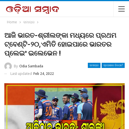
Home
ସମାଚାର
ଆଜି ଭାରତ-ଶ୍ରୀଲଙ୍କା ମଧ୍ୟରେ ପ୍ରଥମ
ଟ୍ବେଣ୍ଟି-୨୦,ଏମିତି ହୋଇପାରେ ଭାରତର
ପ୍ଲେଇଂ ଇଲେଭେନ !
By
Odia Sambada
ସମାଚାର
ସ୍ପେଶାଲ ରିପୋର୍ଟ
Last updated
Feb 24, 2022