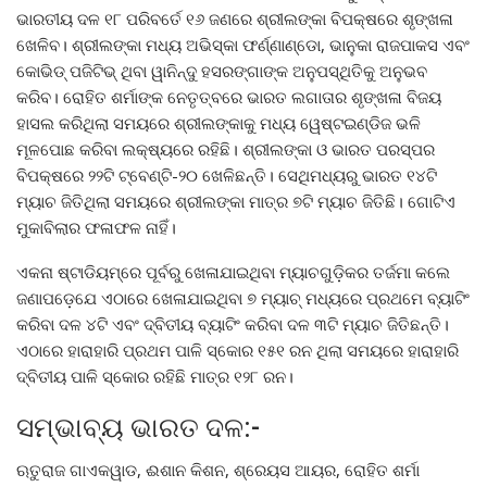
ଭାରତୀୟ ଦଳ ୧୮ ପରିବର୍ତେ ୧୬ ଜଣରେ ଶ୍ରୀଲଙ୍କା ବିପକ୍ଷରେ ଶୃଙ୍ଖଳା
ଖେଳିବ। ଶ୍ରୀଲଙ୍କା ମଧ୍ୟ ଅଭିସ୍କା ଫର୍ଣ୍ଣାଣ୍ଡୋ, ଭାନୁକା ରାଜପାକସ ଏବଂ
କୋଭିଡ୍ ପଜିଟିଭ୍ ଥିବା ୱାନିନ୍ଦୁ ହସରଙ୍ଗାଙ୍କ ଅନୁପସ୍ଥିତିକୁ ଅନୁଭବ
କରିବ। ରୋହିତ ଶର୍ମାଙ୍କ ନେତୃତ୍ବରେ ଭାରତ ଲଗାତାର ଶୃଙ୍ଖଳା ବିଜୟ
ହାସଲ କରିଥିଲା ସମୟରେ ଶ୍ରୀଲଙ୍କାକୁ ମଧ୍ୟ ୱେଷ୍ଟଇଣ୍ଡିଜ ଭଳି
ମୂଳପୋଛ କରିବା ଲକ୍ଷ୍ୟରେ ରହିଛି। ଶ୍ରୀଲଙ୍କା ଓ ଭାରତ ପରସ୍ପର
ବିପକ୍ଷରେ ୨୨ଟି ଟ୍ବେଣ୍ଟି-୨୦ ଖେଳିଛନ୍ତି। ସେଥିମଧ୍ୟରୁ ଭାରତ ୧୪ଟି
ମ୍ୟାଚ ଜିତିଥିଲା ସମୟରେ ଶ୍ରୀଲଙ୍କା ମାତ୍ର ୭ଟି ମ୍ୟାଚ ଜିତିଛି। ଗୋଟିଏ
ମୁକାବିଲାର ଫଳାଫଳ ନାହିଁ।
ଏକନା ଷ୍ଟାଡିୟମ୍‌ରେ ପୂର୍ବରୁ ଖେଳାଯାଇଥିବା ମ୍ୟାଚଗୁଡ଼ିକର ତର୍ଜମା କଲେ
ଜଣାପଡ଼େଯେ ଏଠାରେ ଖେଳାଯାଇଥିବା ୭ ମ୍ୟାଚ୍‌ ମଧ୍ୟରେ ପ୍ରଥମେ ବ୍ୟାଟିଂ
କରିବା ଦଳ ୪ଟି ଏବଂ ଦ୍ବିତୀୟ ବ୍ୟାଟିଂ କରିବା ଦଳ ୩ଟି ମ୍ୟାଚ ଜିତିଛନ୍ତି।
ଏଠାରେ ହାରାହାରି ପ୍ରଥମ ପାଳି ସ୍କୋର ୧୫୧ ରନ ଥିଲା ସମୟରେ ହାରାହାରି
ଦ୍ବିତୀୟ ପାଳି ସ୍କୋର ରହିଛି ମାତ୍ର ୧୨୮ ରନ।
ସମ୍ଭାବ୍ୟ ଭାରତ ଦଳ:-
ଋତୁରାଜ ଗାଏକୱାଡ, ଈଶାନ କିଶନ, ଶ୍ରେୟସ ଆୟର, ରୋହିତ ଶର୍ମା