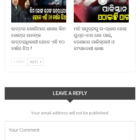
ଉତ୍ତର କୋରିଆର ଶାସକ କିମ
ମଝି ସମୁଦ୍ରରୁ ଉ-ଦ୍ଧାର ହେଲା
ଜୋଙ୍ଗ ଉନଙ୍କ
ଗୁପ୍ତ-ଚର ଧଳା ପାରା,
ଉତ୍ତରାଧିକାରୀ ହେବେ ଏହି ୧୦
ଡେଣାରେ ପାକିସ୍ତାନୀ ଓ
ବର୍ଷର ଝିଅ !
ବାଂଲାଦେଶୀ ଭାଷା
PREV
NEXT
LEAVE A REPLY
Your email address will not be published.