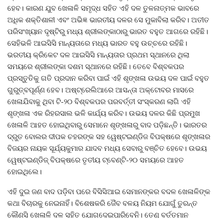
ହେବ। କାରଣ ଯୁବ ଖେଳାଳି ସମୃଦ୍ଧ ସହିତ ଏହି ଦଳ ‌ତୁଳନାତ୍ମକ ଭାବରେ
ଅଧିକ ଶକ୍ତିଶାଳୀ ଏବଂ ଅଭିଜ୍ଞ ଭାରତୀୟ ଦଳର ସେ ମୁକାବିଲା କରିବ। ଅତୀତ
ପରିସଂଖ୍ୟାନ ଦୃଷ୍ଟିରୁ ମଧ୍ୟ ଶ୍ରୀଲଙ୍କାଠାରୁ ଭାରତ ବହୁତ ଆଗରେ ରହିଛି।
ସେହିଭଳି ଆଇସିସି ମାନ୍ୟତାରେ ମଧ୍ୟ ଭାରତ ବହୁ ଉଚ୍ଚରେ ରହିଛି।
ଭରତୀୟ କ୍ରିକେଟ ଦଳ ଆଇସିସି ମାନ୍ୟତାର ପ୍ରଥମ ସ୍ଥାନରେ ଥିଲା
ସମୟରେ ଶ୍ରୀଲଙ୍କା ଦଶମ ସ୍ଥାନ‌ରେ ରହିଛି। ତେବେ ବିଶ୍ବକପର
ପ୍ରସ୍ତୁତିକୁ ଗତି ପ୍ରଦାନ କରିବା ପାଇଁ ଏହି ଶୃଙ୍ଖଳା ଉଭୟ ଦଳ ପାଇଁ ବହୁତ
ଗୁରୁତ୍ବପୂର୍ଣ୍ଣ ହେବ। ଅଷ୍ଟ୍ରେଲିଆରେ ଆସନ୍ତା ଅକ୍ଟୋବର ମାସରେ
ଖେଳାଯିବାକୁ ଥିବା ଟି-୨୦ ବିଶ୍ବକପର ପରବର୍ତ୍ତୀ ସଂସ୍କରଣ ଲାଗି ଏହି
ଶୃଙ୍ଖଳା ଏକ ରିହରସାଲ ଭଳି କାର୍ଯ୍ୟ କରିବ। ଉଭୟ ଦଳର କିଛି ପ୍ରମୁଖ
ଖେଳାଳି ଆହତ ‌ହୋଇଥିବାରୁ ସେମାନେ ଶୃଙ୍ଖଳାରୁ ବାଦ ପଡ଼ିଛନ୍ତି। ଭାରତର
ଦ୍ରୁତ ବୋଲର ଦୀପକ ଚହରଙ୍କ ସହ ୱେଷ୍ଟଇଣ୍ଡିଜ ବିପକ୍ଷରେ ଶୃଙ୍ଖଳାର
ବିଜୟର ନାୟକ ସୂର୍ଯ୍ୟକୁମାର ଯାଦବ ମଧ୍ୟ ସେବାରୁ ବଞ୍ଚିତ ହେବେ। ଉଭୟ
ୱେଷ୍ଟଇଣ୍ଡିଜ୍‌ ବିପକ୍ଷରେ ତୃତୀୟ ଟ୍ବେଣ୍ଟି-୨୦ ସମୟରେ ଆହତ
ହୋଇଥିଲେ।
ଏହି ଦୁଇ ଜଣ ବାଦ ପଡ଼ିବା ପରେ ବିସିସିଆଇ ସେମାନଙ୍କର ବଦଳ ଖେଳାଳିଙ୍କ
କଥା ବିଚାରକୁ ନେଇନାହିଁ। ବିଶେଷକରି ଜୈବ ବଳୟ ନିୟମ ଯୋଗୁଁ ତୁରନ୍ତ
କୌଣସି ଖେଳାଳି ଦଳ ସହିତ ଯୋଗଦେଇପାରିବେନି। ତେଣୁ ବର୍ତ୍ତମାନ