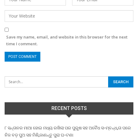
Save my name, email, and website in this browser for the next
time I comment.
RECENT POSTS
୮ ସନ୍ତାନର ମାଆ ହୋଇ ମଧ୍ୟ ରଖିଲା ପର ପୁରୁଷ ସହ ଅବୈଧ ସ-ମ୍ବନ୍ଧ,ତା ପରେ
ନିଜ ବଡ଼ ପୁଅ ସହ ମିଶି,ଜାଣନ୍ତୁ ପୁରା ଘ-ଟଣା