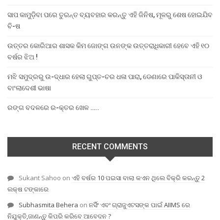
ସାପ କାମୁଡ଼ିବା ପରେ ତୁରନ୍ତ ବ୍ୟବହାର କରନ୍ତୁ ଏହି ଜିନିଷ, ମୂଳରୁ ଶେଷ ହୋଇଯିବ
ବି-ଷ
ଉତ୍ତର କୋରିଆର ଶାସକ କିମ ଜୋଙ୍ଗ ଉନଙ୍କ ଉତ୍ତରାଧିକାରୀ ହେବେ ଏହି ୧୦
ବର୍ଷର ଝିଅ !
ମଝି ସମୁଦ୍ରରୁ ଉ-ଦ୍ଧାର ହେଲା ଗୁପ୍ତ-ଚର ଧଳା ପାରା, ଡେଣାରେ ପାକିସ୍ତାନୀ ଓ
ବାଂଲାଦେଶୀ ଭାଷା
ରଙ୍ଗ ବଦଳରେ ର-କ୍ତର ଖେଳ …..
RECENT COMMENTS
Sukant Sahoo
on
ଏହି ବର୍ଷର 10 ପଇସା ବାଲା କଏନ ଥିଲେ ବିକ୍ରି କରନ୍ତୁ 2
ଲକ୍ଷ ଟଙ୍କାରେ
Subhasmita Behera
on
ନର୍ସିଂ ଏବଂ ଗ୍ରାଜୁଏଟସଙ୍କ ପାଇଁ AIIMS ରେ
ନିଯୁକ୍ତି,ଜାଣନ୍ତୁ କିପରି କରିବେ ଆବେଦନ ?