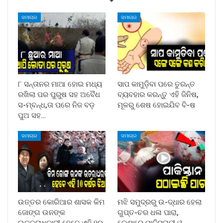
ସମାଚାର
ସମାଚାର
୮ ସନ୍ତାନର ମାଆ ହୋଇ ମଧ୍ୟ
ସାପ କାମୁଡ଼ିବା ପରେ ତୁରନ୍ତ
ରଖିଲା ପର ପୁରୁଷ ସହ ଅବୈଧ
ବ୍ୟବହାର କରନ୍ତୁ ଏହି ଜିନିଷ,
ସ-ମ୍ବନ୍ଧ,ତା ପରେ ନିଜ ବଡ଼
ମୂଳରୁ ଶେଷ ହୋଇଯିବ ବି-ଷ
ପୁଅ ସହ…
ସମାଚାର
ସମାଚାର
ଉତ୍ତର କୋରିଆର ଶାସକ କିମ
ମଝି ସମୁଦ୍ରରୁ ଉ-ଦ୍ଧାର ହେଲା
ଜୋଙ୍ଗ ଉନଙ୍କ
ଗୁପ୍ତ-ଚର ଧଳା ପାରା,
ଉତ୍ତରାଧିକାରୀ ହେବେ ଏହି ୧୦
ଡେଣାରେ ପାକିସ୍ତାନୀ ଓ