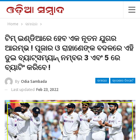
Home
ସମାଚାର
ଟିମ୍ ଇଣ୍ଡିଆରେ ହେବ ଏକ ନୂତନ ଯୁଗର
ଆରମ୍ଭ ! ପୂଜାର ଓ ରାହାଣେଙ୍କ ବଦଳରେ ଏହି
ଦୁଇ ବ୍ୟାଟ୍ସମ୍ୟାନ୍ ନମ୍ବର 3 ଏବଂ 5 ରେ
ବ୍ୟାଟିଂ କରିବେ !
By
Odia Sambada
ସମାଚାର
ସ୍ପେଶାଲ ରିପୋର୍ଟ
Last updated
Feb 23, 2022