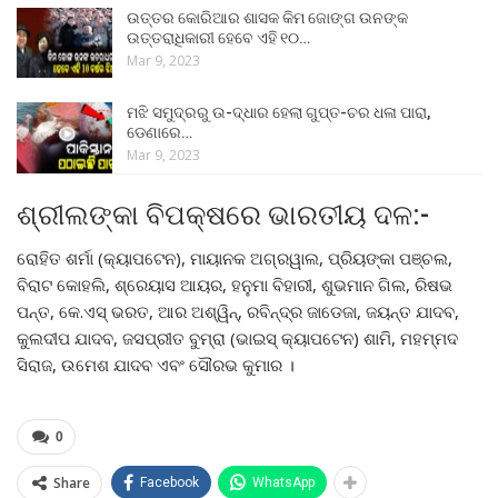
ଉତ୍ତର କୋରିଆର ଶାସକ କିମ ଜୋଙ୍ଗ ଉନଙ୍କ
ଉତ୍ତରାଧିକାରୀ ହେବେ ଏହି ୧୦…
Mar 9, 2023
ମଝି ସମୁଦ୍ରରୁ ଉ-ଦ୍ଧାର ହେଲା ଗୁପ୍ତ-ଚର ଧଳା ପାରା,
ଡେଣାରେ…
Mar 9, 2023
ଶ୍ରୀଲଙ୍କା ବିପକ୍ଷରେ ଭାରତୀୟ ଦଳ:-
ରୋହିତ ଶର୍ମା (କ୍ୟାପଟେନ), ମାୟାନକ ଅଗ୍ରୱାଲ, ପ୍ରିୟଙ୍କା ପଞ୍ଚଲ,
ବିରାଟ କୋହଲି, ଶ୍ରେୟାସ ଆୟର, ହନୁମା ବିହାରୀ, ଶୁଭମାନ ଗିଲ, ରିଷଭ
ପନ୍ତ, କେ.ଏସ୍ ଭରତ, ଆର ଅଶ୍ୱିନ୍, ରବିନ୍ଦ୍ର ଜାଡେଜା, ଜୟନ୍ତ ଯାଦବ,
କୁଲଦୀପ ଯାଦବ, ଜସପ୍ରୀତ ବୁମ୍ରା (ଭାଇସ୍ କ୍ୟାପଟେନ) ଶାମି, ମହମ୍ମଦ
ସିରାଜ, ଉମେଶ ଯାଦବ ଏବଂ ସୌରଭ କୁମାର ।
0
Share
Facebook
WhatsApp