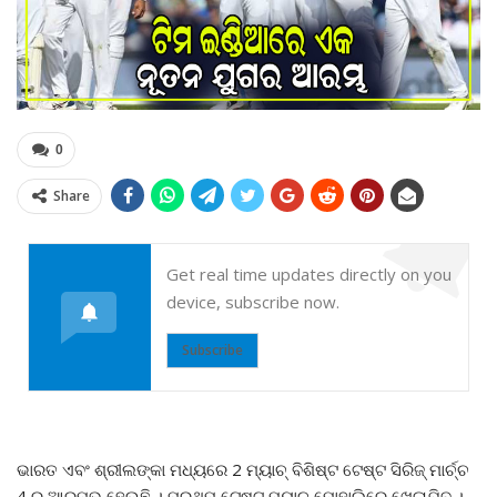
0
Share
Get real time updates directly on you
device, subscribe now.
Subscribe
ଭାରତ ଏବଂ ଶ୍ରୀଲଙ୍କା ମଧ୍ୟରେ 2 ମ୍ୟାଚ୍ ବିଶିଷ୍ଟ ଟେଷ୍ଟ ସିରିଜ୍ ମାର୍ଚ୍ଚ
4 ରୁ ଆରମ୍ଭ ହେଉଛି । ପ୍ରଥମ ଟେଷ୍ଟ ମ୍ୟାଚ୍ ମୋହାଲିରେ ଖେଳାଯିବ ।