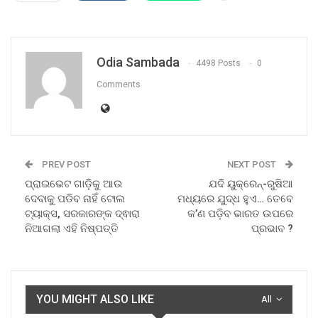
Odia Sambada
4498 Posts
0
Comments
PREV POST
NEXT POST
ପ୍ରାଇଭେଟ ଗାଡ଼ିକୁ ଆଉ
ଯଦି ୟୁକ୍ରେନ୍-ରୁଷିଆ
ଦେବାକୁ ପଡିବ ନାହିଁ ଟୋଲ
ମଧ୍ୟରେ ଯୁଦ୍ଧ ହୁଏ… ତେବେ
ଟ୍ୟାକ୍ସ, ସରକାରଙ୍କ ଦ୍ଵାରା
କ’ଣ ପଡ଼ିବ ଭାରତ ଉପରେ
ନିଆଗଲା ଏହି ନିଷ୍ପତ୍ତି
ପ୍ରଭାବ ?
YOU MIGHT ALSO LIKE
All