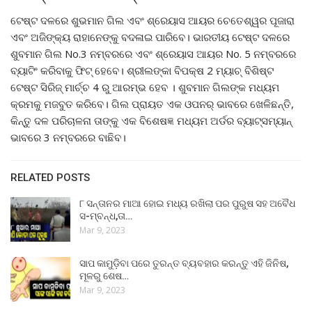
ଟେଷ୍ଟ ଦଳରେ ଶୁଭମାନ ଗିଲ ଏବଂ ଶ୍ରେୟାସ ଆୟର ଚେତେଶ୍ୱର ପୂଜାରା
ଏବଂ ଅଜିଙ୍କ୍ୟ ରାହାନେଙ୍କୁ ବଦଳାଇ ପାରିବେ। ଭାରତୀୟ ଟେଷ୍ଟ ଦଳରେ
ଶୁବମାନ ଗିଲ No.3 ନମ୍ବରରେ ଏବଂ ଶ୍ରେୟାସ ଆୟର No. 5 ନମ୍ବରରେ
ବ୍ୟାଟିଂ କରିବାକୁ ଫିଟ୍ ହେବେ। ଶ୍ରୀଲଙ୍କା ବିପକ୍ଷ 2 ମ୍ୟାଚ୍ ବିଶିଷ୍ଟ
ଟେଷ୍ଟ ସିରିଜ୍ ମାର୍ଚ୍ଚ 4 ରୁ ଆରମ୍ଭ ହେବ । ଶୁବମାନ ଗିଲଙ୍କ ମଧ୍ୟମ
କ୍ରମକୁ ମଜବୁତ କରିବେ। ଗିଲ ପ୍ରାୟତ ଏକ ଓପନର୍ ଭାବରେ ଖେଳିଛନ୍ତି,
କିନ୍ତୁ ଦଳ ପରିଚାଳନା ତାଙ୍କୁ ଏକ ବିଶେଷଜ୍ଞ ମଧ୍ୟମ ଅର୍ଡର ବ୍ୟାଟ୍ସମ୍ୟାନ୍
ଭାବରେ 3 ନମ୍ବରରେ ବାଛିବ।
RELATED POSTS
୮ ସନ୍ତାନର ମାଆ ହୋଇ ମଧ୍ୟ ରଖିଲା ପର ପୁରୁଷ ସହ ଅବୈଧ
ସ-ମ୍ବନ୍ଧ,ତା…
Mar 9, 2023
ସାପ କାମୁଡ଼ିବା ପରେ ତୁରନ୍ତ ବ୍ୟବହାର କରନ୍ତୁ ଏହି ଜିନିଷ,
ମୂଳରୁ ଶେଷ…
Mar 9, 2023