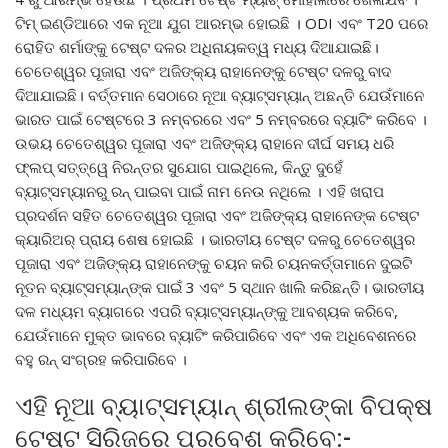
ଟିମ୍ ଇଣ୍ଡିଆରେ ଏକ ନୂଆ ଯୁଗ ଆରମ୍ଭ ହୋଇଛି । ODI ଏବଂ T20 ପରେ
ରୋହିତ ଶର୍ମାଙ୍କୁ ଟେଷ୍ଟ ଦଳର ଅଧିନାୟକତ୍ୱ ମଧ୍ୟ ଦିଆଯାଇଛି।
ଚେତେଶ୍ୱର ପୂଜାରା ଏବଂ ଅଜିଙ୍କ୍ୟ ରାହାନେଙ୍କୁ ଟେଷ୍ଟ ଦଳରୁ ବାଦ
ଦିଆଯାଇଛି। ବର୍ତ୍ତମାନ ସେଠାରେ ନୂଆ ବ୍ୟାଟ୍ସମ୍ୟାନ୍ ଅଛନ୍ତି ଯେଉଁମାନେ
ଭାରତ ପାଇଁ ଟେଷ୍ଟରେ 3 ନମ୍ବରରେ ଏବଂ 5 ନମ୍ବରରେ ବ୍ୟାଟିଂ କରିବେ ।
ଉଭୟ ଚେତେଶ୍ୱର ପୂଜାରା ଏବଂ ଅଜିଙ୍କ୍ୟ ରାହାନେ ଦୀର୍ଘ ସମୟ ଧରି
ଫ୍ଲପ୍ ସତ୍ତ୍ୱେ ନିରନ୍ତର ସୁଯୋଗ ପାଇଥିଲେ, କିନ୍ତୁ ଦୁହେଁ
ବ୍ୟାଟ୍ସମ୍ୟାନରୁ ରନ୍ ପାଇବା ପାଇଁ ନାମ ନେଉ ନଥିଲେ । ଏହି ଖରାପ
ପ୍ରଦର୍ଶନ ସହିତ ଚେତେଶ୍ୱର ପୂଜାରା ଏବଂ ଅଜିଙ୍କ୍ୟ ରାହାନେଙ୍କ ଟେଷ୍ଟ
କ୍ୟାରିଅର୍ ପ୍ରାୟ ଶେଷ ହୋଇଛି । ଭାରତୀୟ ଟେଷ୍ଟ ଦଳରୁ ଚେତେଶ୍ୱର
ପୂଜାରା ଏବଂ ଅଜିଙ୍କ୍ୟ ରାହାନେଙ୍କୁ ଚୟନ କରି ଚୟନକର୍ତ୍ତାମାନେ ଦୁଇଟି
ନୂତନ ବ୍ୟାଟ୍ସମ୍ୟାନ୍ଙ୍କ ପାଇଁ 3 ଏବଂ 5 ସ୍ଥାନ ଖାଲି କରିଛନ୍ତି। ଭାରତୀୟ
ଦଳ ମଧ୍ୟମ ବ୍ୟାଗରେ ଏପରି ବ୍ୟାଟ୍ସମ୍ୟାନ୍ଙ୍କୁ ଆବଶ୍ୟକ କରିବେ,
ଯେଉଁମାନେ ମୁକ୍ତ ଭାବରେ ବ୍ୟାଟିଂ କରିପାରିବେ ଏବଂ ଏକ ଅଧିବେଶନରେ
ବହୁ ରନ୍ ସଂଗ୍ରହ କରିପାରିବେ ।
ଏହି ନୂଆ ବ୍ୟାଟ୍ସମ୍ୟାନ୍ ଶ୍ରୀଲଙ୍କା ବିପକ୍ଷ
ଟେଷ୍ଟ ସିରିଜରେ ପ୍ରବେଶ କରିବେ:-