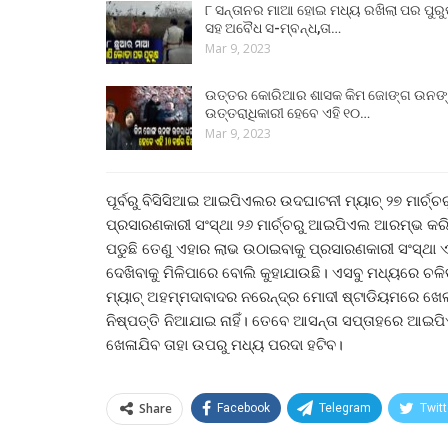
୮ ସନ୍ତାନର ମାଆ ହୋଇ ମଧ୍ୟ ରଖିଲା ପର ପୁର
ସହ ଅବୈଧ ସ-ମ୍ବନ୍ଧ,ତା…
Mar 9, 2023
ଉତ୍ତର କୋରିଆର ଶାସକ କିମ ଜୋଙ୍ଗ ଉନଙ
ଉତ୍ତରାଧିକାରୀ ହେବେ ଏହି ୧୦…
Mar 9, 2023
ପୂର୍ବରୁ ବିସିସିଆଇ ଆଇପିଏଲର ଉଦଘାଟନୀ ମ୍ୟାଚ୍ ୨୭ ମାର୍ଚ୍ଚ
ପ୍ରସାରଣକାରୀ ସଂସ୍ଥା ୨୬ ମାର୍ଚ୍ଚରୁ ଆଇପିଏଲ ଆରମ୍ଭ କରିବା
ପଡୁଛି ତେଣୁ ଏହାର ଲାଭ ଉଠାଇବାକୁ ପ୍ରସାରଣକାରୀ ସଂସ୍ଥା ଏଭଳ
ଦେଖିବାକୁ ମିଳିପାରେ ବୋଲି କୁହାଯାଉଛି। ଏସବୁ ମଧ୍ୟରେ 
ମ୍ୟାଚ୍ ଅହମ୍ମଦାବାଦର ନରେନ୍ଦ୍ର ମୋଦୀ ଷ୍ଟାଡିୟମରେ ଖେ
ନିଷ୍ପତ୍ତି ନିଆଯାଇ ନାହିଁ। ତେବେ ଆସନ୍ତା ସପ୍ତାହରେ ଆଇ
ଖେଳାଯିବ ତାହା ଉପରୁ ମଧ୍ୟ ପରଦା ହଟିବ।
Share
Facebook
Telegram
Twitt