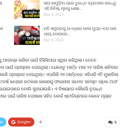
ୁଷ
ସାପ କାମୁଡ଼ିବା ପରେ ତୁରନ୍ତ ବ୍ୟବହାର କରନ୍ତୁ
ଏହି ଜିନିଷ, ମୂଳରୁ ଶେଷ…
Mar 9, 2023
୍କ
ମଝି ସମୁଦ୍ରରୁ ଉ-ଦ୍ଧାର ହେଲା ଗୁପ୍ତ-ଚର ଧଳା
ପାରା, ଡେଣାରେ…
Mar 9, 2023
ରୁ ଆରମ୍ଭ କରିବା ପାଇଁ ବିସିସିଆଇ ସ୍ଥିର କରିଥିଲା। ତେବେ
 ପାଇଁ ପ୍ରସ୍ତାବ ଦେଇଥିଲା। ଯେହେତୁ ମାର୍ଚ୍ଚ ମାସ ୨୬ ତାରିଖ ଶନିବାର
ି ପ୍ରସ୍ତାବ ଦେଇଥିଲା। ଏପରିକି ୨୭ ମାର୍ଚ୍ଚରେ ଏହିପରି ୨ଟି ମୁକାବିଲା
ଚଳିତବର୍ଷ କରୋନା କଟକଣା କାରଣରୁ ଫାଇନାଲ ସମେତ ସମସ୍ତ ପ୍ଲେ-ଅଫ
ଳାଯାଇପାରେ ବୋଲି କୁହାଯାଉଛି। ଏ ବିଷୟରେ କୌଣସି ଚୂଡାନ୍ତ
ପିଏଲ ପାଇଁ ତାରିଖ ଘୋଷଣା ସହିତ କେଉଁ ଷ୍ଟାଡିୟମରେ କେବେ ମ୍ୟାଚ
er
Google+
0