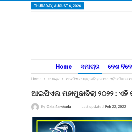
THURSDAY, AUGUST 6, 2026
Home
ସମାଚାର
ଦେଶ ବିଦ
Home
ସମାଚାର
ଆଇପିଏଲ ମହାମୁକାବିଲା ୨୦୨୨ : ଏହି ତାରିଖର
ଆଇପିଏଲ ମହାମୁକାବିଲା ୨୦୨୨ : ଏ
Last updated
Feb 22, 2022
By
Odia Sambada