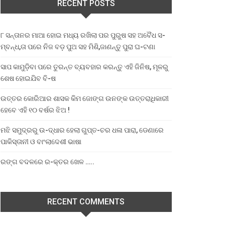
RECENT POSTS
୮ ସନ୍ତାନର ମାଆ ହୋଇ ମଧ୍ୟ ରଖିଲା ପର ପୁରୁଷ ସହ ଅବୈଧ ସ-
ମ୍ବନ୍ଧ,ତା ପରେ ନିଜ ବଡ଼ ପୁଅ ସହ ମିଶି,ଜାଣନ୍ତୁ ପୁରା ଘ-ଟଣା
ସାପ କାମୁଡ଼ିବା ପରେ ତୁରନ୍ତ ବ୍ୟବହାର କରନ୍ତୁ ଏହି ଜିନିଷ, ମୂଳରୁ
ଶେଷ ହୋଇଯିବ ବି-ଷ
ଉତ୍ତର କୋରିଆର ଶାସକ କିମ ଜୋଙ୍ଗ ଉନଙ୍କ ଉତ୍ତରାଧିକାରୀ
ହେବେ ଏହି ୧୦ ବର୍ଷର ଝିଅ !
ମଝି ସମୁଦ୍ରରୁ ଉ-ଦ୍ଧାର ହେଲା ଗୁପ୍ତ-ଚର ଧଳା ପାରା, ଡେଣାରେ
ପାକିସ୍ତାନୀ ଓ ବାଂଲାଦେଶୀ ଭାଷା
ରଙ୍ଗ ବଦଳରେ ର-କ୍ତର ଖେଳ …..
RECENT COMMENTS