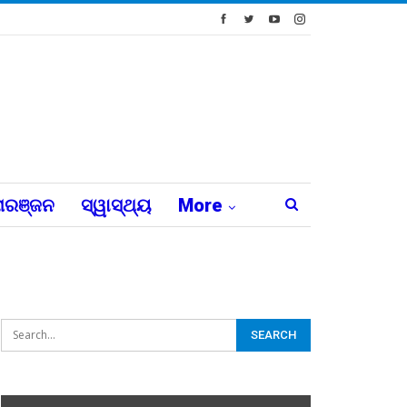
ରଞ୍ଜନ
ସ୍ୱାସ୍ଥ୍ୟ
More