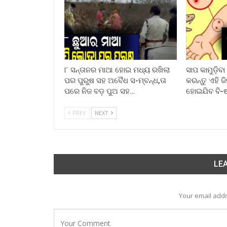
୮ ସନ୍ତାନର ମାଆ ହୋଇ ମଧ୍ୟ ରଖିଲା
ସାପ କାମୁଡ଼ିବ
ପର ପୁରୁଷ ସହ ଅବୈଧ ସ-ମ୍ବନ୍ଧ,ତା
କରନ୍ତୁ ଏହି ଜ
ପରେ ନିଜ ବଡ଼ ପୁଅ ସହ…
ହୋଇଯିବ ବି-
PREV
NEXT
LEA
Your email addr