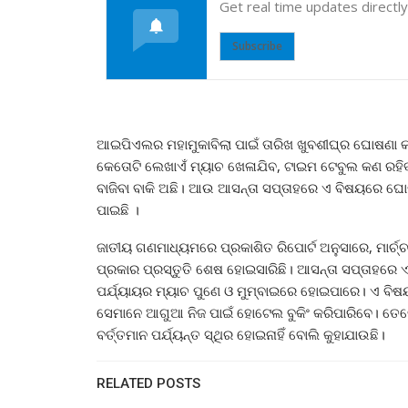
Get real time updates directl
Subscribe
ଆଇପିଏଲର ମହାମୁକାବିଲା ପାଇଁ ତାରିଖ ଖୁବଶୀଘ୍ର ଘୋଷଣା କର
କେତୋଟି ଲେଖାଏଁ ମ୍ୟାଚ ଖେଳାଯିବ, ଟାଇମ ଟେବୁଲ କଣ ରହିବ
ବାଜିବା ବାକି ଅଛି। ଆଉ ଆସନ୍ତା ସପ୍ତାହରେ ଏ ବିଷୟରେ 
ପାଇଛି ।
ଜାତୀୟ ଗଣମାଧ୍ୟମରେ ପ୍ରକାଶିତ ରିପୋର୍ଟ ଅନୁସାରେ, ମାର
ପ୍ରକାର ପ୍ରସ୍ତୁତି ଶେଷ ହୋଇସାରିଛି। ଆସନ୍ତା ସପ୍ତାହରେ ଏ
ପର୍ଯ୍ୟାୟର ମ୍ୟାଚ ପୁଣେ ଓ ମୁମ୍ବାଇରେ ହୋଇପାରେ। ଏ ବିଷୟ
ସେମାନେ ଆଗୁଆ ନିଜ ପାଇଁ ହୋଟେଲ ବୁକିଂ କରିପାରିବେ। ତେ
ବର୍ତ୍ତମାନ ପର୍ଯ୍ୟନ୍ତ ସ୍ଥିର ହୋଇନାହିଁ ବୋଲି କୁହାଯାଉଛି।
RELATED POSTS