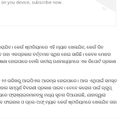
y on you device, subscribe now.
ାଯିବ। କେଉଁ ଷ୍ଟାଡିୟମରେ ଏହି ମ୍ୟାଚ ଖେଳାଯିବ, କେଉଁ ଦିନ
 ତାହା ଏକପ୍ରକାର ବର୍ତ୍ତମାନ ସ୍ଥିର ହୋଇ ସାରିଛି। କେବଳ ମୋହର
ଘୋଷଣା ହୋଇପାରେ ବୋଲି ଜାତୀୟ ଗଣମାଧ୍ୟମରେ ଏକ ରିପୋର୍ଟ ପ୍ରକାଶ
୍ଚ୍ଚ ୨୬ ତାରିଖରୁ ଆଇପିଏଲ ଆରମ୍ଭ ହୋଇପାରେ। ଆଉ ଏଥିପାଇଁ ସମସ୍ତ
ହାର ସମ୍ପୂର୍ଣ ବିବରଣୀ ପ୍ରକାଶ ପାଇବ। ତେବେ କରୋନା ପାଇଁ ଗ୍ରୁପ୍
ରେ ଫ୍ରାଞ୍ଚାଇଜମାନଙ୍କୁ ମଧ୍ୟ ସୂଚନା ଦିଆଯାଇଛି, ଯାହାଦ୍ୱାରା
ବେ ଫାଇନାଲ ଓ ପ୍ଲେ-ଅଫ୍ ମ୍ୟାଚ କେଉଁ ଷ୍ଟାଡିୟମରେ ଖେଳାଯିବ ତାହା