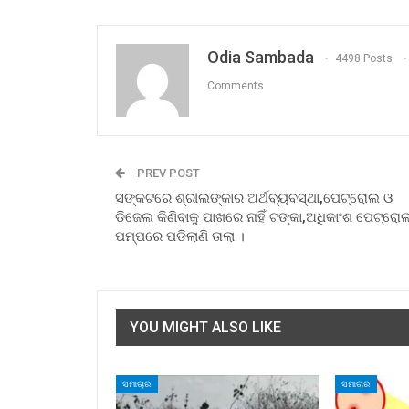
Odia Sambada
4498 Posts
Comments
PREV POST
ସଙ୍କଟରେ ଶ୍ରୀଲଙ୍କାର ଅର୍ଥବ୍ୟବସ୍ଥା,ପେଟ୍ରୋଲ ଓ
ଡିଜେଲ କିଣିବାକୁ ପାଖରେ ନାହିଁ ଟଙ୍କା,ଅଧିକାଂଶ ପେଟ୍ରୋ
ପମ୍ପରେ ପଡିଲାଣି ତାଲା ।
YOU MIGHT ALSO LIKE
ସମାଚାର
ସମାଚାର