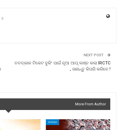
0
NEXT POST
ତତତ୍କାଳ ଟିକେଟ ବୁକିଂ ପାଇଁ ନୂଆ ଆପ୍ ଲଞ୍ଚ କଲା IRCTC
ଲ
, ଜାଣନ୍ତୁ କିପରି କରିବେ !
More From Author
ସମାଚାର