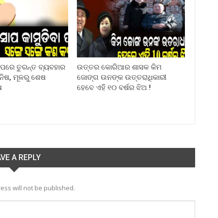
ା ପରେ ତୁରନ୍ତ ବ୍ୟବହାର
ଉତ୍ତର କୋରିଆର ଶାସକ କିମ
ିନିଷ, ମୂଳରୁ ଶେଷ
ଜୋଙ୍ଗ ଉନଙ୍କ ଉତ୍ତରାଧିକାରୀ
ଷ
ହେବେ ଏହି ୧୦ ବର୍ଷର ଝିଅ !
VE A REPLY
ess will not be published.