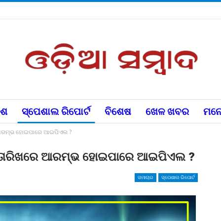
େଶ
ସ୍ପେଶାଲ ରିପୋର୍ଟ
ବିଶେଷ
ଖେଳ ଖବର
ମନୋ
େ ଆରମ୍ଭ ହୋଇପାରେ ଆଇପିଏଲ ?
ହି ତାରିଖରେ ଆରମ୍ଭ ହୋଇପାରେ ଆଇପିଏଲ ?
ସମାଚାର
ସ୍ପେଶାଲ ରିପୋର୍ଟ