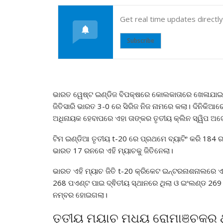
Get real time updates directl
Subscribe
ଭାରତ ୱେଷ୍ଟ ଇଣ୍ଡିଜ ବିପକ୍ଷରେ କୋଲକାତାରେ ଖେଳାଯାଇଥିବା
ଜିତିସାରି ଭାରତ 3-0 ରେ ସିରିଜ ନିଜ ନାମରେ କଲା। ଦିନିକିଆ
ଅଧିନାୟକ ହେବାପରେ ଏହା ତାଙ୍କର ତୃତୀୟ କ୍ଲିନ ସ୍ୱିପ ଅଟ
ଟିମ ଇଣ୍ଡିଆ ତୃତୀୟ t-20 ରେ ପ୍ରଥମେ ବ୍ୟାଟିଂ କରି 184 ର
ଭାରତ 17 ରନରେ ଏହି ମ୍ୟାଚକୁ ଜିତିନେଲା।
ଭାରତ ଏହି ମ୍ୟାଚ ଜିତି t-20 କ୍ରିକେଟ ଇନ୍ଟରନାଶନାଲରେ ଏ
268 ପଏଣ୍ଟ ପାଇ ଦ୍ଵିତୀୟ ସ୍ଥାନରେ ଥିଲା ଓ ଇଂଲଣ୍ଡ 269
ନମ୍ବର ହୋଇଗଲା।
ତୃତୀୟ ମ୍ୟାଚ ମଧ୍ୟ ରୋମାଞ୍ଚକର ଥ