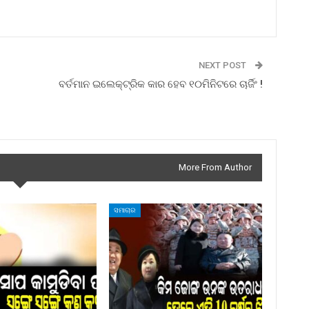
NEXT POST
ବର୍ତମାନ ଇଲେକ୍ଟ୍ରିକ କାର ହେବ ୧୦ମିନିଟରେ ଚାର୍ଜିଂ !
More From Author
ସମାଚାର