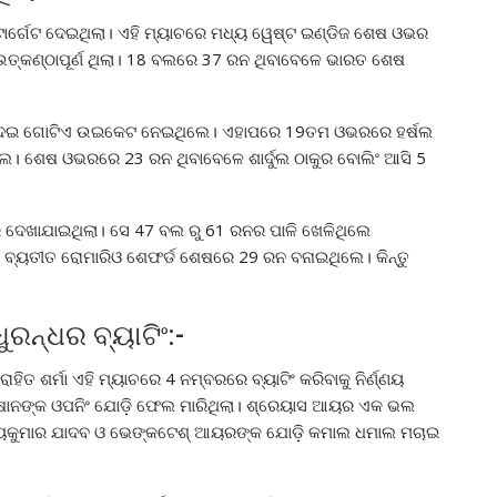
ଟାର୍ଗେଟ ଦେଇଥିଲା। ଏହି ମ୍ୟାଚରେ ମଧ୍ୟ ୱେଷ୍ଟ ଇଣ୍ଡିଜ ଶେଷ ଓଭର
ହୁତ ଉତ୍କଣ୍ଠାପୂର୍ଣ ଥିଲା। 18 ବଲରେ 37 ରନ ଥିବାବେଳେ ଭାରତ ଶେଷ
ରନ ଦେଇ ଗୋଟିଏ ଉଇକେଟ ନେଇଥିଲେ। ଏହାପରେ 19ତମ ଓଭରରେ ହର୍ଷଲ
 ଶେଷ ଓଭରରେ 23 ରନ ଥିବାବେଳେ ଶାର୍ଦୁଲ ଠାକୁର ବୋଲିଂ ଆସି 5
ର ଦେଖାଯାଇଥିଲା। ସେ 47 ବଲ ରୁ 61 ରନର ପାଳି ଖେଳିଥିଲେ
 ବ୍ୟତୀତ ରୋମାରିଓ ଶେଫର୍ଡ ଶେଷରେ 29 ରନ ବନାଇଥିଲେ। କିନ୍ତୁ
ୁରନ୍ଧର ବ୍ୟାଟିଂ:-
ହିତ ଶର୍ମା ଏହି ମ୍ୟାଚରେ 4 ନମ୍ବରରେ ବ୍ୟାଟିଂ କରିବାକୁ ନିର୍ଣ୍ଣୟ
ଷାନଙ୍କ ଓପନିଂ ଯୋଡ଼ି ଫେଲ ମାରିଥିଲା। ଶ୍ରେୟାସ ଆୟର ଏକ ଭଲ
ୟକୁମାର ଯାଦବ ଓ ଭେଙ୍କଟେଶ୍ ଆୟରଙ୍କ ଯୋଡ଼ି କମାଲ ଧମାଲ ମଚାଇ