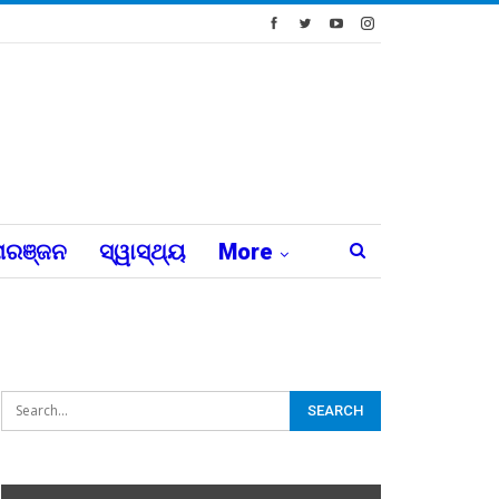
ରଞ୍ଜନ
ସ୍ୱାସ୍ଥ୍ୟ
More