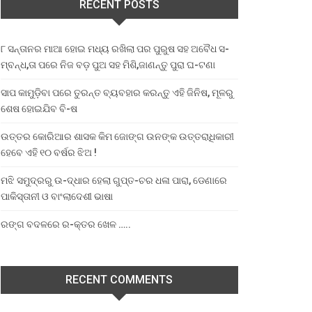
RECENT POSTS
୮ ସନ୍ତାନର ମାଆ ହୋଇ ମଧ୍ୟ ରଖିଲା ପର ପୁରୁଷ ସହ ଅବୈଧ ସ-
ମ୍ବନ୍ଧ,ତା ପରେ ନିଜ ବଡ଼ ପୁଅ ସହ ମିଶି,ଜାଣନ୍ତୁ ପୁରା ଘ-ଟଣା
ସାପ କାମୁଡ଼ିବା ପରେ ତୁରନ୍ତ ବ୍ୟବହାର କରନ୍ତୁ ଏହି ଜିନିଷ, ମୂଳରୁ
ଶେଷ ହୋଇଯିବ ବି-ଷ
ଉତ୍ତର କୋରିଆର ଶାସକ କିମ ଜୋଙ୍ଗ ଉନଙ୍କ ଉତ୍ତରାଧିକାରୀ
ହେବେ ଏହି ୧୦ ବର୍ଷର ଝିଅ !
ମଝି ସମୁଦ୍ରରୁ ଉ-ଦ୍ଧାର ହେଲା ଗୁପ୍ତ-ଚର ଧଳା ପାରା, ଡେଣାରେ
ପାକିସ୍ତାନୀ ଓ ବାଂଲାଦେଶୀ ଭାଷା
ରଙ୍ଗ ବଦଳରେ ର-କ୍ତର ଖେଳ …..
RECENT COMMENTS