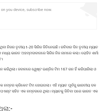
y on you device, subscribe now.
 ନିଜର ତୃତୀୟ t-20 ସିରିଜ ଜିତିନେଇଛି। ରବିବାର ଦିନ ତୃତୀୟ ମ୍ୟାଚ
ରେ ମଧ୍ୟ ଭାରତ ଅହମ୍ମଦାବାଦରେ ସିରିଜ ନିଜ ନାମରେ କଲା। ରୋହିତ ଶର୍ମା
େ।
ନ କରିଥିଲା। ଜବାବରେ ୱେଷ୍ଟ ଇଣ୍ଡିଜ ଟିମ 167 ରନ ହିଁ କରିପାରିଲା ଓ
କ ନମ୍ବର କ୍ରିକେଟ ଟିମ ହୋଇଗଲା। ଏହି ମ୍ୟାଚ ପୂର୍ବରୁ ଭାରତୀୟ ଦଳ
 ପଏଣ୍ଟ ସହିତ ଏକ ନମ୍ବରରେ ଥିଲା। ମ୍ୟାଚକୁ ଜିତିବା ପରେ ଭାରତ ଏକ
ିଲା:-