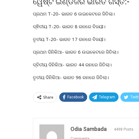
ୱେଷ୍ଟ ଇଣ୍ଡିଜର ଭାରତ ଗସ୍ତ:-
ପ୍ରଥମ T-20- ଭାରତ 6 ଉଇକେଟରେ ଜିତିଲା।
ଦ୍ଵିତୀୟ T-20- ଭାରତ 8 ରନରେ ବିଜୟୀ।
ତୃତୀୟ T-20- ଭାରତ 17 ରନରେ ବିଜୟୀ।
ପ୍ରଥମ ଦିନିକିଆ- ଭାରତ 6 ଉଇକେଟରେ ଜିତିଲା।
ଦ୍ବିତୀୟ ଦିନିକିଆ- ଭାରତ 44 ରନରେ ଜିତିଲା।
ତୃତୀୟ ଦିନିକିଆ- ଭାରତ 96 ରନରେ ଜିତିଲା।
Share
Facebook
Telegram
Twitt
Odia Sambada
4498 Posts
Comments