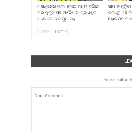
୮ ସନ୍ତାନର ମାଆ ହୋଇ ମଧ୍ୟ ରଖିଲା
ସାପ କାମୁଡ଼ିବ
ପର ପୁରୁଷ ସହ ଅବୈଧ ସ-ମ୍ବନ୍ଧ,ତା
କରନ୍ତୁ ଏହି ଜ
ପରେ ନିଜ ବଡ଼ ପୁଅ ସହ…
ହୋଇଯିବ ବି-
PREV
NEXT
LEA
Your email addr