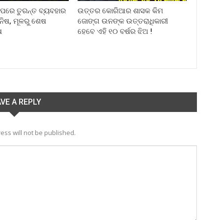
ା ପରେ ତୁରନ୍ତ ବ୍ୟବହାର
ଉତ୍ତର କୋରିଆର ଶାସକ କିମ
ିନିଷ, ମୂଳରୁ ଶେଷ
ଜୋଙ୍ଗ ଉନଙ୍କ ଉତ୍ତରାଧିକାରୀ
ଷ
ହେବେ ଏହି ୧୦ ବର୍ଷର ଝିଅ !
VE A REPLY
ess will not be published.