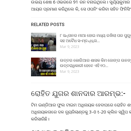
ଉଭୟ ଶେଷ 6 ଓଭରରେ 91 ରନ ବନାଇଥିଲେ। ସୂର୍ଯ୍ୟକୁମାର 
ଆୟର ପ୍ରମାଣ କରିଥିଲେ କି, ସେ ଓପନିଂ କରିବା ସହିତ ଫିନିସିଂ
RELATED POSTS
୮ ସନ୍ତାନର ମାଆ ହୋଇ ମଧ୍ୟ ରଖିଲା ପର ପୁର
ସହ ଅବୈଧ ସ-ମ୍ବନ୍ଧ,ତା…
Mar 9, 2023
ଉତ୍ତର କୋରିଆର ଶାସକ କିମ ଜୋଙ୍ଗ ଉନଙ
ଉତ୍ତରାଧିକାରୀ ହେବେ ଏହି ୧୦…
Mar 9, 2023
ରୋହିତ ଯୁଗର ଶାନଦାର ଆରମ୍ଭ:-
ଟିମ ଇଣ୍ଡିଆର ଫୁଲ ଟାଇମ ଅଧିନାୟକ ହେବାପରେ ରୋହିତ ଶର୍ମା
ଅଧିନାୟକତାରେ ଦଳ ନ୍ୟୁଜିଲାଣ୍ଡକୁ 3-0 t-20 କ୍ଲିନ ସ୍ୱିପ
କରିସାରିଛି।