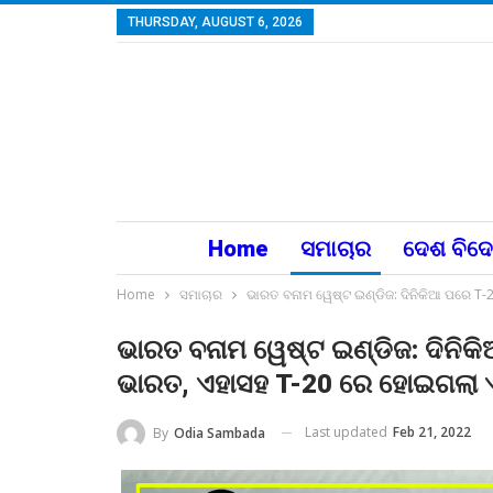
THURSDAY, AUGUST 6, 2026
Home
ସମାଚାର
ଦେଶ ବିଦ
Home
ସମାଚାର
ଭାରତ ବନାମ ୱେଷ୍ଟ ଇଣ୍ଡିଜ: ଦିନିକିଆ ପରେ T
ଭାରତ ବନାମ ୱେଷ୍ଟ ଇଣ୍ଡିଜ: ଦିନିକ
ଭାରତ, ଏହାସହ T-20 ରେ ହୋଇଗଲା
Last updated
Feb 21, 2022
By
Odia Sambada