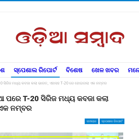
େଶ
ସ୍ପେଶାଲ ରିପୋର୍ଟ
ବିଶେଷ
ଖେଳ ଖବର
ମନୋ
-20 ସିରିଜ ମଧ୍ୟ କବଜା କଲା ଭାରତ, ଏହାସହ T-20 ରେ ହୋଇଗଲା ଏକ ନମ୍ବର
ିଆ ପରେ T-20 ସିରିଜ ମଧ୍ୟ କବଜା କଲା
 ଏକ ନମ୍ବର
ସମାଚାର
ସ୍ପେଶାଲ ରିପୋର୍ଟ