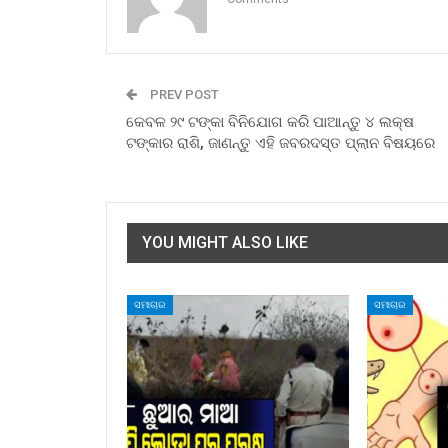
PREV POST
କେବଳ ୨୯ ଟଙ୍କା ବିନିଯୋଗ କରି ପାଆନ୍ତୁ ୪ ଲକ୍ଷ
ଟଙ୍କାର ରାଶି, ଜାଣନ୍ତୁ ଏହି ଜବରଦସ୍ତ ପ୍ଲାନ ବିଷୟରେ
YOU MIGHT ALSO LIKE
ସମାଚାର
ସମାଚାର