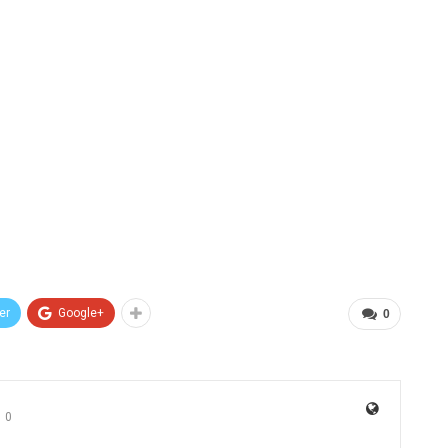
er
Google+
0
0