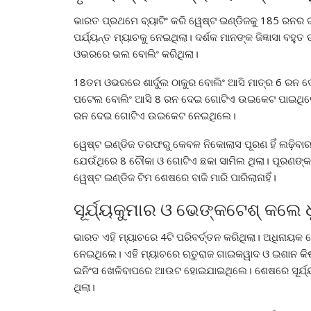
ଭାରତ ପ୍ରଥମେ ବ୍ୟାଟିଂ କରି ୱେଷ୍ଟ ଇଣ୍ଡିଜକୁ 185 ରନର 
ପର୍ଯ୍ୟନ୍ତ ମ୍ୟାଚକୁ ନେଇଥିଲା। ଦର୍ଶକ ମାନଙ୍କ ଜିଜ୍ଞାସା ବ
ଓଭରରେ ଭଲ ବୋଲିଂ କରିଥିଲା।
18ତମ ଓଭରରେ ଶାର୍ଦୁଲ ଠାକୁର ବୋଲିଂ ଆସି ମାତ୍ର 6 
ପଟେଲ ବୋଲିଂ ଆସି 8 ରନ ଦେଇ ଗୋଟିଏ ଉଇକେଟ ପାଇଥିଲେ।
ରନ ଦେଇ ଗୋଟିଏ ଉଇକେଟ ନେଇଥିଲେ।
ୱେଷ୍ଟ ଇଣ୍ଡିଜ ତରଫରୁ କେବଳ ନିକୋଲାସ ପୂରଣ ହିଁ ଲଢ଼ିବା
ଯେଉଁଥିରେ 8 ଚୌକା ଓ ଗୋଟିଏ ଛକା ସାମିଲ ଥିଲା। ପୂରଣଙ୍କ
ୱେଷ୍ଟ ଇଣ୍ଡିଜ ଟିମ ଶେଷରେ ବାଜି ମାରି ପାରିଲାନାହିଁ।
ସୂର୍ଯ୍ୟକୁମାର ଓ ଭେଙ୍କଟେଶ୍ କଲେ ଧ
ଭାରତ ଏହି ମ୍ୟାଚରେ 4ଟି ପରିବର୍ତ୍ତନ କରିଥିଲା। ଅଧିନାୟକ ରୋ
ନେଇଥିଲେ। ଏହି ମ୍ୟାଚରେ ଋତୁରାଜ ଗାଇକୱାଦ ଓ ଇଶାନ କି
ଇନିଂସ ଖେଳିବାପରେ ଆଉଟ ହୋଇଯାଇଥିଲେ। ଶେଷରେ ସୂର୍ଯ୍
ଥିଲା।