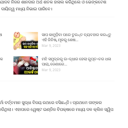
ଯାଦବ ନିଜର ଶାନଦାର ଅର୍ଧ ଶତକ ହାସଲ କରିଥିଲେ ଓ ଭେଙ୍କଟେଶ
 ଦାୟିତ୍ୱ ମଧ୍ୟ ନିଭାଇ ପାରିବେ।
ୁଷ
ସାପ କାମୁଡ଼ିବା ପରେ ତୁରନ୍ତ ବ୍ୟବହାର କରନ୍ତୁ
ଏହି ଜିନିଷ, ମୂଳରୁ ଶେଷ…
Mar 9, 2023
୍କ
ମଝି ସମୁଦ୍ରରୁ ଉ-ଦ୍ଧାର ହେଲା ଗୁପ୍ତ-ଚର ଧଳା
ପାରା, ଡେଣାରେ…
Mar 9, 2023
 ବର୍ତ୍ତମାନ ସୁଦ୍ଧା ବିଜୟ ରଥରେ ବସିଛନ୍ତି। ପ୍ରଥମେ ତାଙ୍କର
 କରିଥିଲା। ଏହାପରେ ୱେଷ୍ଟ ଇଣ୍ଡିଜ ବିପକ୍ଷରେ ମଧ୍ୟ ଦଳ କ୍ଲିନ ସ୍ୱିପ