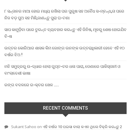
୮ ସନ୍ତାନର ମାଆ ହୋଇ ମଧ୍ୟ ରଖିଲା ପର ପୁରୁଷ ସହ ଅବୈଧ ସ-ମ୍ବନ୍ଧ,ତା ପରେ
ନିଜ ବଡ଼ ପୁଅ ସହ ମିଶି,ଜାଣନ୍ତୁ ପୁରା ଘ-ଟଣା
ସାପ କାମୁଡ଼ିବା ପରେ ତୁରନ୍ତ ବ୍ୟବହାର କରନ୍ତୁ ଏହି ଜିନିଷ, ମୂଳରୁ ଶେଷ ହୋଇଯିବ
ବି-ଷ
ଉତ୍ତର କୋରିଆର ଶାସକ କିମ ଜୋଙ୍ଗ ଉନଙ୍କ ଉତ୍ତରାଧିକାରୀ ହେବେ ଏହି ୧୦
ବର୍ଷର ଝିଅ !
ମଝି ସମୁଦ୍ରରୁ ଉ-ଦ୍ଧାର ହେଲା ଗୁପ୍ତ-ଚର ଧଳା ପାରା, ଡେଣାରେ ପାକିସ୍ତାନୀ ଓ
ବାଂଲାଦେଶୀ ଭାଷା
ରଙ୍ଗ ବଦଳରେ ର-କ୍ତର ଖେଳ …..
RECENT COMMENTS
Sukant Sahoo
on
ଏହି ବର୍ଷର 10 ପଇସା ବାଲା କଏନ ଥିଲେ ବିକ୍ରି କରନ୍ତୁ 2