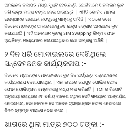
ଅନଲାଇନ ଡକାୟତ ମଧ୍ୟ ସୃଷ୍ଟି ହେଉଛନ୍ତି, ଯେଉଁମାନେ ଅନଲାଇନ ଲୁଟ
କରି ଲକ୍ଷ ଲକ୍ଷ ଟଙ୍କା ନେଇ ଯାଉଛନ୍ତି | ଏମିତି ଗୋଟିଏ ମାମଲା
ରାଜସ୍ଥାନର ରାଜଧାନୀ ଜୟପୁରରୁ ସାମ୍ନାକୁ ଆସିଛି | ଏଠାରେ ଜଣେ
ବିଜନେସମ୍ୟାନଙ୍କ ଆକାଉଣ୍ଟରୁ ୬୪ ଲକ୍ଷ ଟଙ୍କାର ଅନଲାଇନ ଲୁଟ
କରାଯାଇଛି | ଏହି ଅନଲାଇନ ଲୁଟକୁ SIM Swapping କିମ୍ବା ଫୋନ
ହ୍ୟାକିଙ୍ଗ ମାଧ୍ୟମରେ କରାଯାଇଥିବାର କଥା ସାମ୍ନାକୁ ଆସିଛି |
୨ ଦିନ ଧରି ମୋବାଇଲରେ ଦେଖିଥିଲେ
ସନ୍ଦେହଜନକ କାର୍ଯ୍ୟକଳାପ :-
ବିଜନେସ ମ୍ୟାନଙ୍କ ମୋବାଇଲରେ ଦୁଇ ଦିନ ପର୍ଯ୍ୟନ୍ତ ସନ୍ଦେହଜନକ
କାର୍ଯ୍ୟକଳାପ ଦେଖାଯାଇଥିଲା | ଏହା ଉପରେ ଜୟପୁର ପୋଲିସ ଫୋନ
ଫୋନ ହ୍ୟାକିଙ୍ଗର ସମ୍ଭାବନାରୁ ମଧ୍ୟ ମନା କରିନାହିଁ | TOI ର ରିପୋର୍ଟ
ଅନୁଯାୟୀ ଜୟପୁରର ୬୮ ବର୍ଷୀୟ ରାକେଶ ଟାଟୁକା ସେହି ସମୟରେ ଆଶ୍ଚର୍ଯ୍ୟ
ହୋଇଗଲେ, ସେତେବେଳେ ସେ ଅନେକ ଟ୍ରାଞ୍ଜାକ୍ସନ ଫେଲ ହେବାପରେ
ନିଜର ବ୍ୟାଙ୍କ ବାଲାନ୍ସ ଚେକ କଲେ |
ଖାତାରେ ଥିଲା ମାତ୍ର ୭୦୦ ଟଙ୍କା :-