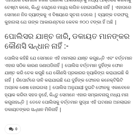
ଚେଷ୍ଟା କଲେ, କିନ୍ତୁ ସେଥିରେ ମଧ୍ୟ ଲଗିନ ହୋଇପାରିଲା ନାହିଁ | ଏହାପରେ
ସେମାନେ ନିଜ ବ୍ୟାଙ୍କକୁ ଏ ବିଷୟରେ ସୂଚନା ଦେଲେ | ବ୍ୟାଙ୍କ ତରଫରୁ
କୁହାଗଲା ଯେ ତାଙ୍କ ଆକାଉଣ୍ଟରେ କେବଳ ୭୦୦ ଟଙ୍କା ହିଁ ଅଛି |
ପୋଲିସର ଯାଞ୍ଚ ଜାରି, ଡକାୟତ ମାନଙ୍କର
କୌଣସି ସନ୍ଧାନ ନାହିଁ :-
ପୋଲିସ କହିଛି ଯେ ସେମାନେ ଏହି ମାମଲାର ଯାଞ୍ଚ କରୁଛନ୍ତି ଏବଂ ବର୍ତ୍ତମାନ
ଏହାର ସଠିକ କାରଣ ଜଣାପଡିନାହିଁ | ପୋଲିସ ବର୍ତ୍ତମାନ ଦୁହିଁଙ୍କ ଫୋନ
ଯାଞ୍ଚ କରି ଚେକ କରୁଛି ଯେ କୌଣସି ପ୍ରକାରର ହ୍ୟାକିଙ୍ଗ କରାଯାଇଛି କି
ନାହିଁ | ରିପୋର୍ଟରେ ଦାବି କରାଯାଇଛି ଯେ ଦୁହିଁଙ୍କ ଫୋନର କନେକ୍ଟିଭିଟି
ଅଚାନକ ଶେଷ ହୋଇଗଲା | ପୋଲିସ ଅନୁଯାୟୀ ଦୁଇଟି ଫୋନକୁ ଏକାବେଳେ
ହ୍ୟାକ କରିବା ସହଜ ନୁହେଁ, କିନ୍ତୁ ସେମାନେ ଏହାର ସମ୍ଭାବନାରୁ ମଧ୍ୟ ମନା
କରୁନାହାନ୍ତି | ତେବେ ପୋଲିସକୁ ବର୍ତ୍ତମାନ ସୁଦ୍ଧା ଏହି ଘଟଣାର ଅନଲାଇନ
ଡକାୟତଙ୍କର ସନ୍ଧାନ ମିଳିନାହିଁ |
0