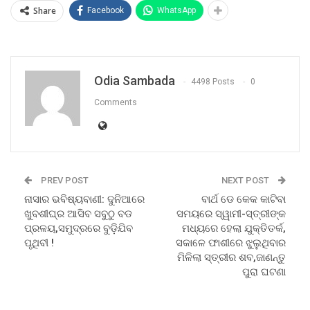
Share
Facebook
WhatsApp
Odia Sambada
4498 Posts
0
Comments
PREV POST
NEXT POST
ନାସାର ଭବିଷ୍ୟବାଣୀ: ଦୁନିଆରେ
ବାର୍ଥ ଡେ କେକ କାଟିବା
ଖୁବଶୀଘ୍ର ଆସିବ ସବୁଠୁ ବଡ
ସମୟରେ ସ୍ୱାମୀ-ସ୍ତ୍ରୀଙ୍କ
ପ୍ରଳୟ,ସମୁଦ୍ରରେ ବୁଡ଼ିଯିବ
ମଧ୍ୟରେ ହେଲା ଯୁକ୍ତିତର୍କ,
ପୃଥିବୀ !
ସକାଳେ ଫାଶୀରେ ଝୁଲୁଥିବାର
ମିଳିଲା ସ୍ତ୍ରୀର ଶବ,ଜାଣନ୍ତୁ
ପୁରା ଘଟଣା