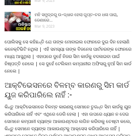
Mar 9, 2023
ମଝି ସମୁଦ୍ରରୁ ଉ-ଦ୍ଧାର ହେଲା ଗୁପ୍ତ-ଚର ଧଳା ପାରା,
ଡେଣାରେ…
Mar 9, 2023
ପୋଲିସକୁ ସେ କହିଛନ୍ତି ଯେ ତାଙ୍କ ମୋବାଇଲ ଫୋନରେ ଦୁଇ ଦିନ ହେଲାଣି
କନେକ୍ଟିଭିଟି ନଥିଲା | ଏହି ସମସ୍ୟା ତାଙ୍କ ବିଜନେସ ପାର୍ଟନରଙ୍କ ଫୋନରେ
ମଧ୍ୟ ଆସୁଥିଲା | ଏହାପରେ ଦୁହେଁ ନିଜର ସିମ କାର୍ଡକୁ ବଦଳାଇବା ପାଇଁ
ନିଷ୍ପତ୍ତି ନେଲେ | ସେ ଦୁହେଁ ଟେଲିକମ କମ୍ପାନୀର ଅଫିସରୁ ନୁଆଁ ସିମ କାର୍ଡ
ନେଲେ |
ଆକ୍ଟିଭେସନରେ ବିଳମ୍ବ କାରଣରୁ ସିମ କାର୍ଡ
ୟୁଜ କରିପାରିଲେ ନାହିଁ :-
କିନ୍ତୁ ଆକ୍ଟିଭେସନରେ ବିଳମ୍ବ କାରଣରୁ ସେମାନେ ତୁରନ୍ତ ସିମ କାର୍ଡକୁ ୟୁଜ
କରିପାରିଲେ ନାହିଁ ଏବଂ ଏଥିରେ ଡେରି ହେଲା | ଏହା ଉପରେ ଧ୍ୟାନ ନ ଦେଇ
ସେମାନେ କମ୍ପାନୀ ବ୍ୟାଙ୍କ ଆକାଉଣ୍ଟରେ ଲଗିନ କରିବାକୁ ଚେଷ୍ଟା କଲେ,
କିନ୍ତୁ ସେମାନେ ବ୍ୟାଙ୍କ ଆକାଉଣ୍ଟକୁ ଆକ୍ସେସ କରିପାରିଲେ ନାହିଁ |
ଏହାପରେ ସେମାନେ ନିଜର ପର୍ଶନଲ ଆକାଉଣ୍ଟକୁ ମଧ୍ୟ ଆକ୍ସେସ କରିବାକୁ