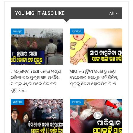
YOU MIGHT ALSO LIKE
All
ସମାଚାର
ସମାଚାର
୮ ସନ୍ତାନର ମାଆ ହୋଇ ମଧ୍ୟ
ସାପ କାମୁଡ଼ିବା ପରେ ତୁରନ୍ତ
ରଖିଲା ପର ପୁରୁଷ ସହ ଅବୈଧ
ବ୍ୟବହାର କରନ୍ତୁ ଏହି ଜିନିଷ,
ସ-ମ୍ବନ୍ଧ,ତା ପରେ ନିଜ ବଡ଼
ମୂଳରୁ ଶେଷ ହୋଇଯିବ ବି-ଷ
ପୁଅ ସହ…
ସମାଚାର
ସମାଚାର