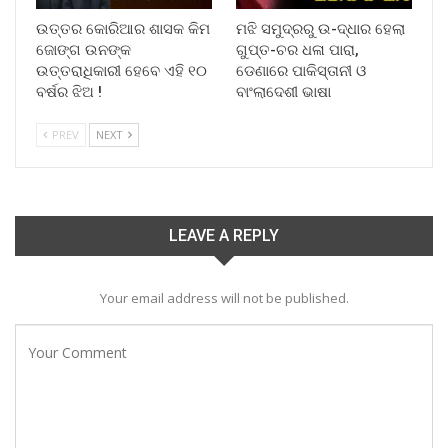
ଉତ୍ତର କୋରିଆର ଶାସକ କିମ
ମଝି ସମୁଦ୍ରରୁ ଉ-ଦ୍ଧାର ହେଲା
ଜୋଙ୍ଗ ଉନଙ୍କ
ଗୁପ୍ତ-ଚର ଧଳା ପାରା,
ଉତ୍ତରାଧିକାରୀ ହେବେ ଏହି ୧୦
ଡେଣାରେ ପାକିସ୍ତାନୀ ଓ
ବର୍ଷର ଝିଅ !
ବାଂଲାଦେଶୀ ଭାଷା
PREV
NEXT
LEAVE A REPLY
Your email address will not be published.