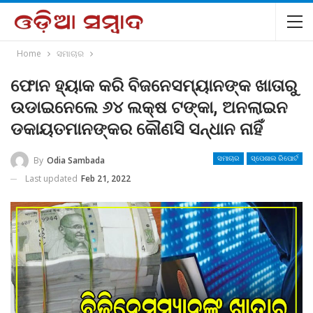
Home
ସମାଚାର
ଫୋନ ହ୍ୟାକ କରି ବିଜନେସମ୍ୟାନଙ୍କ ଖାତାରୁ
ଉଡାଇନେଲେ ୬୪ ଲକ୍ଷ ଟଙ୍କା, ଅନଲାଇନ
ଡକାୟତମାନଙ୍କର କୌଣସି ସନ୍ଧାନ ନାହିଁ
By
Odia Sambada
ସମାଚାର
ସ୍ପେଶାଲ ରିପୋର୍ଟ
Last updated
Feb 21, 2022