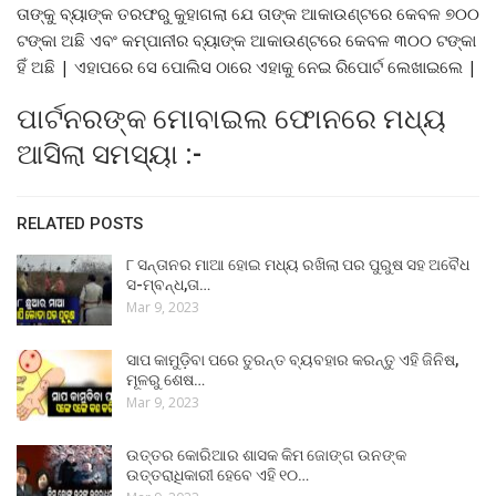
ତାଙ୍କୁ ବ୍ୟାଙ୍କ ତରଫରୁ କୁହାଗଲା ଯେ ତାଙ୍କ ଆକାଉଣ୍ଟରେ କେବଳ ୭୦୦
ଟଙ୍କା ଅଛି ଏବଂ କମ୍ପାନୀର ବ୍ୟାଙ୍କ ଆକାଉଣ୍ଟରେ କେବଳ ୩୦୦ ଟଙ୍କା
ହିଁ ଅଛି | ଏହାପରେ ସେ ପୋଲିସ ଠାରେ ଏହାକୁ ନେଇ ରିପୋର୍ଟ ଲେଖାଇଲେ |
ପାର୍ଟନରଙ୍କ ମୋବାଇଲ ଫୋନରେ ମଧ୍ୟ
ଆସିଲା ସମସ୍ୟା :-
RELATED POSTS
୮ ସନ୍ତାନର ମାଆ ହୋଇ ମଧ୍ୟ ରଖିଲା ପର ପୁରୁଷ ସହ ଅବୈଧ
ସ-ମ୍ବନ୍ଧ,ତା…
Mar 9, 2023
ସାପ କାମୁଡ଼ିବା ପରେ ତୁରନ୍ତ ବ୍ୟବହାର କରନ୍ତୁ ଏହି ଜିନିଷ,
ମୂଳରୁ ଶେଷ…
Mar 9, 2023
ଉତ୍ତର କୋରିଆର ଶାସକ କିମ ଜୋଙ୍ଗ ଉନଙ୍କ
ଉତ୍ତରାଧିକାରୀ ହେବେ ଏହି ୧୦…