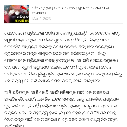
ମଝି ସମୁଦ୍ରରୁ ଉ-ଦ୍ଧାର ହେଲା ଗୁପ୍ତ-ଚର ଧଳା ପାରା,
ଡେଣାରେ…
Mar 9, 2023
ଯେତେବେଳେ ପ୍ରିୟଙ୍କା ପରୀକ୍ଷା ଦେବାକୁ ଯାଆନ୍ତି, ସେତେବେଳେ ତାଙ୍କ
ସ୍ୱାମୀ ବାହାରେ ଥିବା 20 ଦିନର ପୁଅର ଯତ୍ନ ନିଅନ୍ତି। ବିବାହ ପରେ
ପରବର୍ତ୍ତୀ ଅଧ୍ୟୟନ କରିବାକୁ ଇଚ୍ଛା ପ୍ରକାଶ କରିଥିଲେ ପ୍ରିୟଙ୍କା।
ପ୍ରାରମ୍ଭରେ ତାଙ୍କ ଶାଶୂଘର ଲୋକ ମନା କରିଦେଇଥିଲେ। କିନ୍ତୁ
ଯେତେବେଳେ ପ୍ରିୟଙ୍କା ତାଙ୍କୁ ବୁଝଇଥିଲେ, ସେ ରାଜି ହୋଇଯାଇଥିଲେ।
ଏହା ପରେ ସ୍ୱାମୀ ଦ୍ୱାଦଶର ପ୍ରାଇଭେଟ ଫର୍ମ ପୂରଣ କଲେ। ତେବେ
ପରୀକ୍ଷାର 20 ଦିନ ପୂର୍ବରୁ ପ୍ରିୟଙ୍କା ଏକ ସନ୍ତାନ ଜନ୍ମ ଦେଇଥିଲେ। କିନ୍ତୁ
ଏହା ସତ୍ୱେ ସେ ପରୀକ୍ଷାରେ ବସିବା ଉଚିତ୍ ବୋଲି ଭାବିଥିଲେ।
ଆଜି ପ୍ରିୟଙ୍କା ସେହି କୋଟି କୋଟି ମହିଳାଙ୍କ ପାଇଁ ଏକ ଉଦାହରଣ
ପାଲଟିଛନ୍ତି, ଯେଉଁମାନେ ନିଜ ଘରର ସମସ୍ୟା ହେତୁ ପରବର୍ତ୍ତୀ ଅଧ୍ୟୟନ
ପୁରା କରି ପାରନ୍ତି ନାହିଁ। ବର୍ତ୍ତମାନ ପ୍ରିୟଙ୍କାଙ୍କ ଶାଶୁଘର ଲୋକମାନେ
ତାଙ୍କର ଶିକ୍ଷାର ମହତ୍ତ୍ୱ ବୁଝିଛନ୍ତି। ସେ କହିଛନ୍ତି ଯେ “ଆମର ବୋହୂ
ଝିଅମାନଙ୍କ ପାଇଁ ଏକ ଉଦାହରଣ।” ଏଥି ସହିତ ସ୍ୱାମୀ ମଧ୍ୟ ନିଜ ପତ୍ନୀ
ପାଇଁ ଗର୍ବିତ।