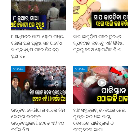
୮ ସନ୍ତାନର ମାଆ ହୋଇ ମଧ୍ୟ
ସାପ କାମୁଡ଼ିବା ପରେ ତୁରନ୍ତ
ରଖିଲା ପର ପୁରୁଷ ସହ ଅବୈଧ
ବ୍ୟବହାର କରନ୍ତୁ ଏହି ଜିନିଷ,
ସ-ମ୍ବନ୍ଧ,ତା ପରେ ନିଜ ବଡ଼
ମୂଳରୁ ଶେଷ ହୋଇଯିବ ବି-ଷ
ପୁଅ ସହ…
ସମାଚାର
ସମାଚାର
ଉତ୍ତର କୋରିଆର ଶାସକ କିମ
ମଝି ସମୁଦ୍ରରୁ ଉ-ଦ୍ଧାର ହେଲା
ଜୋଙ୍ଗ ଉନଙ୍କ
ଗୁପ୍ତ-ଚର ଧଳା ପାରା,
ଉତ୍ତରାଧିକାରୀ ହେବେ ଏହି ୧୦
ଡେଣାରେ ପାକିସ୍ତାନୀ ଓ
ବର୍ଷର ଝିଅ !
ବାଂଲାଦେଶୀ ଭାଷା