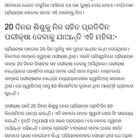
ଜୀବନରେ ଯେତେ ଅସୁବିଧା ଆସିଲେ ସେ ପଛ ଘୁଞ୍ଚା ଦେଇ ନଥାଏ। ବର୍ତ୍ତମାନ
ପ୍ରିୟଙ୍କା ବାଗେଲ ନାମକ ଏହି ମାତାଙ୍କୁ ନିଅ।
20 ଦିନର ଶିଶୁକୁ ନିଜ ସହିତ ପ୍ରତିଦିନ
ପରୀକ୍ଷା ଦେବାକୁ ଯାଆନ୍ତି ଏହି ମହିଳା:-
ପ୍ରିୟଙ୍କା ବାଗେଲ 20 ଦିନ ପୂର୍ବରୁ ଏକ ପୁତ୍ର ସନ୍ତାନ ଜନ୍ମ ଦେଇଥିଲେ।
ନିକଟରେ ତାଙ୍କର ଦ୍ୱାଦଶ ପରୀକ୍ଷା ଥିଲା। ଏଭଳି ପରିସ୍ଥିତିରେ ପ୍ରିୟଙ୍କା
ତାଙ୍କ 20 ଦିନର ପିଲାଙ୍କ ସହ ପରୀକ୍ଷା ଦେବାକୁ ଆସିଥିଲେ। ପରୀକ୍ଷା
କେନ୍ଦ୍ରରେ ପହଞ୍ଚିବା ମଧ୍ୟ ତାଙ୍କ ପାଇଁ ସହଜ ନଥିଲା। ବାସ୍ତବରେ
ତାଙ୍କର ପରୀକ୍ଷଣର କେନ୍ଦ୍ର ମଧ୍ୟପ୍ରଦେଶର ଗ୍ୱାଲିଅର୍ ସହରରେ
ଥିଲା। ସେ ଗ୍ୱାଲିଅର୍ ଠାରୁ 60 କିଲୋମିଟର ଦୂରରେ ଥିବା ଆଣ୍ଟ୍ରି ଗ୍ରାମରେ
ରୁହନ୍ତି।
ପରୀକ୍ଷା ପାଇଁ 20 ଦିନର ଶିଶୁକୁ ନେଇ ପ୍ରିୟଙ୍କା ପ୍ରତିଦିନ 60
କିଲୋମିଟର ଯାତ୍ରା କରନ୍ତି। ଏହି କାମରେ ତାଙ୍କ ସ୍ୱାମୀ ଖେର ସିଂ ସାହାଯ୍ୟ
କରନ୍ତି। ବୃତ୍ତି ଅନୁଯାୟୀ ସେ ଜଣେ ଡ୍ରାଇଭର। ସେ କେବଳ ଦ୍ୱାଦଶ
ପର୍ଯ୍ୟନ୍ତ ପଢ଼ିଛନ୍ତି। ତାଙ୍କ ଡ୍ରାଇଭିଂ ଟଙ୍କାରେ ତାଙ୍କ ଘରର ଖର୍ଚ୍ଚ
ସହଜରେ ପୂରଣ ହୋଇଯାଏ କିନ୍ତୁ ପ୍ରିୟଙ୍କାଙ୍କର ସୋପ୍ନ ଥିଲା ଯେ ଅଧିକ