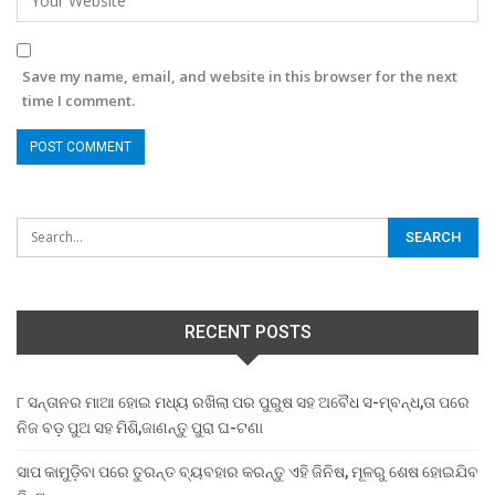
Save my name, email, and website in this browser for the next
time I comment.
RECENT POSTS
୮ ସନ୍ତାନର ମାଆ ହୋଇ ମଧ୍ୟ ରଖିଲା ପର ପୁରୁଷ ସହ ଅବୈଧ ସ-ମ୍ବନ୍ଧ,ତା ପରେ
ନିଜ ବଡ଼ ପୁଅ ସହ ମିଶି,ଜାଣନ୍ତୁ ପୁରା ଘ-ଟଣା
ସାପ କାମୁଡ଼ିବା ପରେ ତୁରନ୍ତ ବ୍ୟବହାର କରନ୍ତୁ ଏହି ଜିନିଷ, ମୂଳରୁ ଶେଷ ହୋଇଯିବ