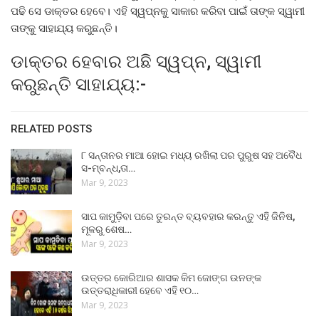
ପଢି ସେ ଡାକ୍ତର ହେବେ। ଏହି ସ୍ୱପ୍ନକୁ ସାକାର କରିବା ପାଇଁ ତାଙ୍କ ସ୍ୱାମୀ
ତାଙ୍କୁ ସାହାଯ୍ୟ କରୁଛନ୍ତି।
ଡାକ୍ତର ହେବାର ଅଛି ସ୍ୱପ୍ନ, ସ୍ୱାମୀ
କରୁଛନ୍ତି ସାହାଯ୍ୟ:-
RELATED POSTS
୮ ସନ୍ତାନର ମାଆ ହୋଇ ମଧ୍ୟ ରଖିଲା ପର ପୁରୁଷ ସହ ଅବୈଧ
ସ-ମ୍ବନ୍ଧ,ତା…
Mar 9, 2023
ସାପ କାମୁଡ଼ିବା ପରେ ତୁରନ୍ତ ବ୍ୟବହାର କରନ୍ତୁ ଏହି ଜିନିଷ,
ମୂଳରୁ ଶେଷ…
Mar 9, 2023
ଉତ୍ତର କୋରିଆର ଶାସକ କିମ ଜୋଙ୍ଗ ଉନଙ୍କ
ଉତ୍ତରାଧିକାରୀ ହେବେ ଏହି ୧୦…
Mar 9, 2023