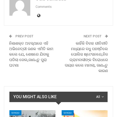
Comments
PREV POST
NEXT POST
ନିଶାଶକ୍ତ ଅବସ୍ଥାରେ ଏହି
କାହିଁକି ବିବାହ ରୀତିନୀତି
ଅଭିନେତ୍ରୀ ଜଣକ ଏମିତି କାମ
ମଧ୍ୟରେ ବଧୁ ପହଞ୍ଚିଲେ
କଲେ ଯେ, ଶେଷରେ ଯିବାକୁ
ପୋଲିସ ଷ୍ଟେସନରେ,ନିଜ
ପଡିଲା ଜେଲ,ଜାଣନ୍ତୁ ପୁରା
ଗ୍ରାମବାସୀଙ୍କ ବିରୋଧରେ
ଘଟଣା
ଦାୟର କଲେ ମାମଲା, ଜାଣନ୍ତୁ
କାରଣ
YOU MIGHT ALSO LIKE
All
ସମାଚାର
ସମାଚାର