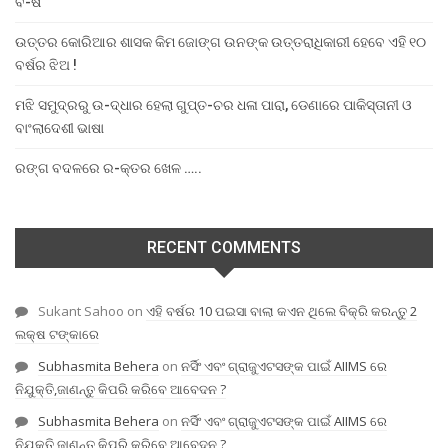
ବି-ଷ
ଉତ୍ତର କୋରିଆର ଶାସକ କିମ ଜୋଙ୍ଗ ଉନଙ୍କ ଉତ୍ତରାଧିକାରୀ ହେବେ ଏହି ୧୦
ବର୍ଷର ଝିଅ !
ମଝି ସମୁଦ୍ରରୁ ଉ-ଦ୍ଧାର ହେଲା ଗୁପ୍ତ-ଚର ଧଳା ପାରା, ଡେଣାରେ ପାକିସ୍ତାନୀ ଓ
ବାଂଲାଦେଶୀ ଭାଷା
ରଙ୍ଗ ବଦଳରେ ର-କ୍ତର ଖେଳ …..
RECENT COMMENTS
Sukant Sahoo
on
ଏହି ବର୍ଷର 10 ପଇସା ବାଲା କଏନ ଥିଲେ ବିକ୍ରି କରନ୍ତୁ 2
ଲକ୍ଷ ଟଙ୍କାରେ
Subhasmita Behera
on
ନର୍ସିଂ ଏବଂ ଗ୍ରାଜୁଏଟସଙ୍କ ପାଇଁ AIIMS ରେ
ନିଯୁକ୍ତି,ଜାଣନ୍ତୁ କିପରି କରିବେ ଆବେଦନ ?
Subhasmita Behera
on
ନର୍ସିଂ ଏବଂ ଗ୍ରାଜୁଏଟସଙ୍କ ପାଇଁ AIIMS ରେ
ନିଯୁକ୍ତି,ଜାଣନ୍ତୁ କିପରି କରିବେ ଆବେଦନ ?