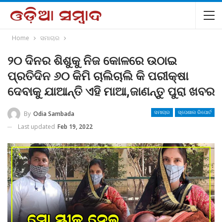
Home
ସମାଚାର
୨୦ ଦିନର ଶିଶୁକୁ ନିଜ କୋଳରେ ଉଠାଇ
ପ୍ରତିଦିନ ୬୦ କିମି ଚାଲିଚାଲି କି ପରୀକ୍ଷା
ଦେବାକୁ ଯାଆନ୍ତି ଏହି ମାଆ,ଜାଣନ୍ତୁ ପୁରା ଖବର
By
Odia Sambada
ସମାଚାର
ସ୍ପେଶାଲ ରିପୋର୍ଟ
Last updated
Feb 19, 2022