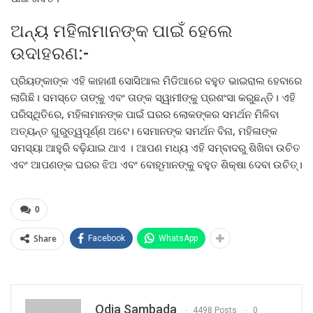
ଅନ୍ୟ ମହିଳାମାନଙ୍କ ପାଇଁ ହେଲେ
ଉଦାହରଣ:-
ପ୍ରିୟଙ୍କାଙ୍କ ଏହି କାହାଣୀ ସୋସିଆଲ ମିଡିଆରେ ବହୁତ ଭାଇରାଲ ହେବାରେ
ଲାଗିଛି। ସମସ୍ତେ ତାଙ୍କୁ ଏବଂ ତାଙ୍କ ସ୍ୱାମୀଙ୍କୁ ପ୍ରଶଂସା କରୁଛନ୍ତି। ଏହି
ପରିସ୍ଥିତିରେ, ମହିଳାମାନଙ୍କ ପାଇଁ ଘରର ଲୋକଙ୍କର ସମର୍ଥନ ମିଳିବା
ଅତ୍ୟନ୍ତ ଗୁରୁତ୍ୱପୂର୍ଣ୍ଣ ଅଟେ। ସେମାନଙ୍କ ସମର୍ଥନ ବିନା, ମହିଳାଙ୍କ
ସମସ୍ୟା ଆହୁରି ବଢ଼ିଯାଇ ଥାଏ । ଆପଣ ମଧ୍ୟ ଏହି ସମ୍ବାଦରୁ ଶିଖିବା ଉଚିତ
ଏବଂ ଆପଣଙ୍କ ଘରର ଝିଅ ଏବଂ ବୋହୂମାନଙ୍କୁ ବହୁତ ଶିକ୍ଷା ଦେବା ଉଚିତ୍।
0
Share
Facebook
WhatsApp
Odia Sambada
4498 Posts
0