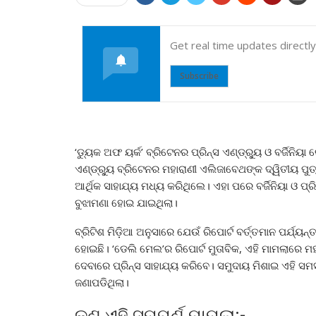
Get real time updates directl
Subscribe
‘ଡ୍ୟୁକ ଅଫ ୟର୍କ’ ବ୍ରିଟେନର ପ୍ରିନ୍ସ ଏଣ୍ଡ୍ର୍ୟୁ ଓ ବର୍ଜିନି
ଏଣ୍ଡ୍ର୍ୟୁ ବ୍ରିଟେନର ମହାରାଣୀ ଏଲିଜାବେଥଙ୍କ ଦ୍ୱିତୀୟ ପୁ
ଆର୍ଥିକ ସାହାଯ୍ୟ ମଧ୍ୟ କରିଥିଲେ। ଏହା ପରେ ବର୍ଜିନିୟା ଓ 
ବୁଝାମଣା ହୋଇ ଯାଇଥିଲା।
ବ୍ରିଟିଶ ମିଡ଼ିଆ ଅନୁସାରେ ଯେଉଁ ରିପୋର୍ଟ ବର୍ତ୍ତମାନ ପର୍ଯ୍ୟ
ହୋଇଛି। ‘ଡେଲି ମେଲ’ର ରିପୋର୍ଟ ମୁତାବିକ, ଏହି ମାମଲାରେ 
ଦେବାରେ ପ୍ରିନ୍ସ ସାହାଯ୍ୟ କରିବେ। ସମୁଦାୟ ମିଶାଇ ଏହି ସ
ଜଣାପଡିଥିଲା।
କଣ ଏହି ସମ୍ପୂର୍ଣ ମାମଲା:-