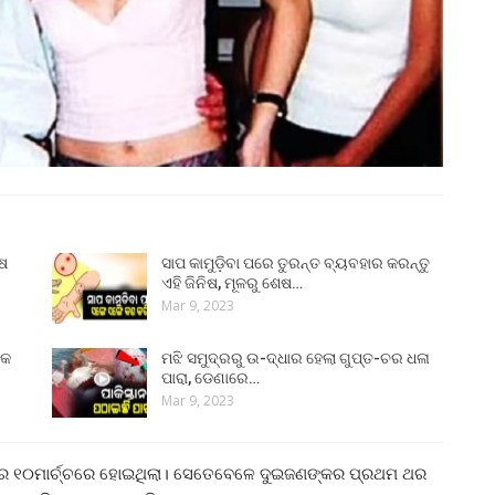
ୁଷ
ସାପ କାମୁଡ଼ିବା ପରେ ତୁରନ୍ତ ବ୍ୟବହାର କରନ୍ତୁ
ଏହି ଜିନିଷ, ମୂଳରୁ ଶେଷ…
Mar 9, 2023
୍କ
ମଝି ସମୁଦ୍ରରୁ ଉ-ଦ୍ଧାର ହେଲା ଗୁପ୍ତ-ଚର ଧଳା
ପାରା, ଡେଣାରେ…
Mar 9, 2023
ସରେ ୧୦ମାର୍ଚ୍ଚରେ ହୋଇଥିଲା। ସେତେବେଳେ ଦୁଇଜଣଙ୍କର ପ୍ରଥମ ଥର