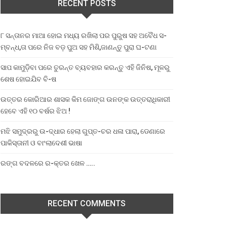
RECENT POSTS
୮ ସନ୍ତାନର ମାଆ ହୋଇ ମଧ୍ୟ ରଖିଲା ପର ପୁରୁଷ ସହ ଅବୈଧ ସ-
ମ୍ବନ୍ଧ,ତା ପରେ ନିଜ ବଡ଼ ପୁଅ ସହ ମିଶି,ଜାଣନ୍ତୁ ପୁରା ଘ-ଟଣା
ସାପ କାମୁଡ଼ିବା ପରେ ତୁରନ୍ତ ବ୍ୟବହାର କରନ୍ତୁ ଏହି ଜିନିଷ, ମୂଳରୁ
ଶେଷ ହୋଇଯିବ ବି-ଷ
ଉତ୍ତର କୋରିଆର ଶାସକ କିମ ଜୋଙ୍ଗ ଉନଙ୍କ ଉତ୍ତରାଧିକାରୀ
ହେବେ ଏହି ୧୦ ବର୍ଷର ଝିଅ !
ମଝି ସମୁଦ୍ରରୁ ଉ-ଦ୍ଧାର ହେଲା ଗୁପ୍ତ-ଚର ଧଳା ପାରା, ଡେଣାରେ
ପାକିସ୍ତାନୀ ଓ ବାଂଲାଦେଶୀ ଭାଷା
ରଙ୍ଗ ବଦଳରେ ର-କ୍ତର ଖେଳ …..
RECENT COMMENTS