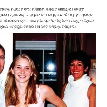
୍ଟେନଙ୍କ ମଧ୍ୟରେ ୧୯୯୯ ମସିହାରେ ସାକ୍ଷାତ ହୋଇଥିଲା। ଜେଫ୍ରି
ଥିଲେ। ମ୍ୟାକ୍ସୱେଲ ନ୍ୟୁଜପେପର ଟାୟକୁନ ରବର୍ଟ ମ୍ୟାକ୍ସୱେଲଙ୍କ
ୀ ଏଲିଜାବେଥ ଦ୍ବାରା ଆୟୋଜିତ ସ୍କଟିଶ ରିଟ୍ରିଟରେ ତାଙ୍କୁ ଡାକିଥିଲେ।
 ପ୍ରିନ୍ସ ଏଣ୍ଡ୍ର୍ୟୁ ତିନିଥର ମୋ ସହିତ ସମ୍ବନ୍ଧ ରଖିଥିଲେ।