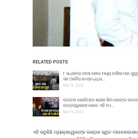
RELATED POSTS
୮ ସନ୍ତାନର ମାଆ ହୋଇ ମଧ୍ୟ ରଖିଲା ପର ପୁର
ସହ ଅବୈଧ ସ-ମ୍ବନ୍ଧ,ତା…
Mar 9, 2023
ଉତ୍ତର କୋରିଆର ଶାସକ କିମ ଜୋଙ୍ଗ ଉନଙ
ଉତ୍ତରାଧିକାରୀ ହେବେ ଏହି ୧୦…
Mar 9, 2023
ଏହି ସବୁକିଛି ମ୍ୟାକ୍ସୱେଲଙ୍କ ଲଣ୍ଡନ ସ୍ଥିତ ଟାଉନହାଉ