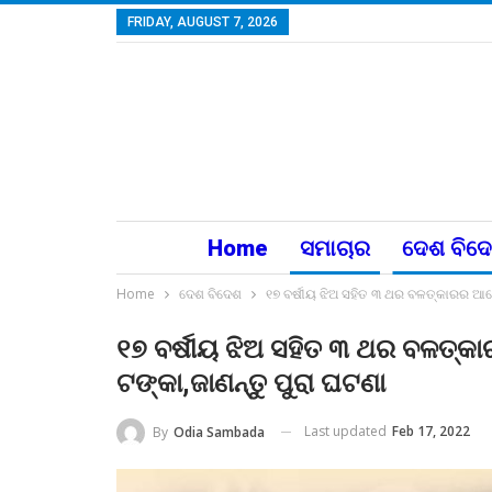
FRIDAY, AUGUST 7, 2026
Home
ସମାଚାର
ଦେଶ ବିଦ
Home
ଦେଶ ବିଦେଶ
୧୭ ବର୍ଷୀୟ ଝିଅ ସହିତ ୩ ଥର ବଳତ୍କାରର ଆରୋ
୧୭ ବର୍ଷୀୟ ଝିଅ ସହିତ ୩ ଥର ବଳତ୍କ
ଟଙ୍କା,ଜାଣନ୍ତୁ ପୁରା ଘଟଣା
Last updated
Feb 17, 2022
By
Odia Sambada