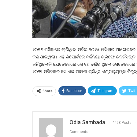
୨୦୧୫ ମସିହାରେ ଲାଗିଥିବା ମହିଳା ୨୦୧୫ ମସିହାର ଆରୋପରେ
କରାଯାଇଥିଲା। ଏହି ରିପୋର୍ଟରେ ବର୍ଜିନିୟା ଗ୍ରିଫେ ରବର୍ଟସଙ
କହିଥିଲେକି ଯେତେବେଳେ ସେ ୧୭ ବର୍ଷର ଥିଲେ ସେତେବେଳେ ତାଙ
୨୦୨୧ ମସିହାରେ ସେ ଏକ ମାମଲା ପ୍ରିନ୍ସ ଏଣ୍ଡ୍ର୍ୟୁଙ୍କ ବିରୁଦ
Share
Facebook
Telegram
Twitt
Odia Sambada
4498 Posts
Comments