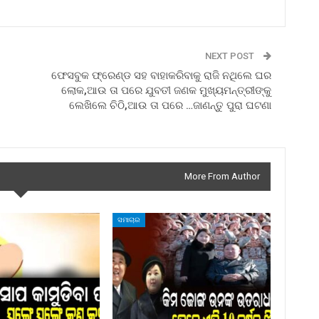
NEXT POST
ଫେସବୁକ ଫ୍ରେଣ୍ଡ ସହ ବାହାକରିବାକୁ ରାଜି ନଥିଲେ ଘର
ଲୋକ,ଆଉ ତା ପରେ ଯୁବତୀ ଜଣକ ମୁଖ୍ୟମନ୍ତ୍ରୀଙ୍କୁ
ଲେଖିଲେ ଚିଠି,ଆଉ ତା ପରେ …ଜାଣନ୍ତୁ ପୁରା ଘଟଣା
More From Author
ସମାଚାର