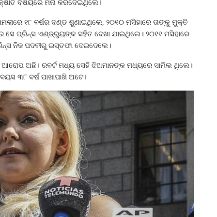
ସାକ୍ଷାତ ବିଷୟରେ ମନା କରିଦେଇଥିଲେ।
ଲାରେ ୧୮ ବର୍ଷର ଦଣ୍ଡ ଶୁଣାଇଥିଲେ, ୨୦୧୦ ମସିହାରେ ତାଙ୍କୁ ମୁକ୍ତି
୍କରେ ସେ ପ୍ରିନ୍ସ ଏଣ୍ଡ୍ର୍ୟୁଙ୍କ ସହିତ ଦେଖା ଯାଇଥିଲେ। ୨୦୧୧ ମସିହାରେ
ିନ୍ସ ନିଜ ପଦବୀରୁ ଇସ୍ତଫା ଦେଇଦେଲେ।
ଆରୋପ ଅଛି। ରବର୍ଟ ମଧ୍ୟ ସେହି ଝିଅମାନଙ୍କ ମଧ୍ୟରେ ସାମିଲ ଥିଲେ।
 ବୟସ ୩୮ ବର୍ଷ ପାଖାପାଖି ଅଟେ।