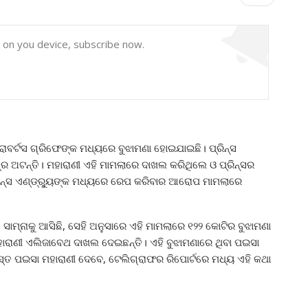
y on you device, subscribe now.
ୟା ରୋବର୍ଟସ ଗ୍ରିଫେଙ୍କ ମଧ୍ୟରେ ବୁଝାମଣା ହୋଇଯାଇଛି। ପ୍ରିନ୍ସ
ତ୍ର ଅଟନ୍ତି। ମହାରାଣୀ ଏହି ମାମଲାରେ ଦାଖଲ କରିଥିଲେ ଓ ପ୍ରିନ୍ସର
ପ୍ରିନ୍ସ ଏଣ୍ଡ୍ର୍ୟୁଙ୍କ ମଧ୍ୟରେ ରେପ କରିବାର ଆରୋପ ମାମଲାରେ
ନ୍ତ ସାମ୍ନାକୁ ଆସିଛି, ସେହି ଅନୁସାରେ ଏହି ମାମଲାରେ ୧୨୨ କୋଟିର ବୁଝାମଣା
ମହାରାଣୀ ଏଲିଜାବେଥ ଦାଖଲ ଦେଇଛନ୍ତି। ଏହି ବୁଝାମଣାରେ ଥିବା ପଇସା
ମସ୍ତ ପଇସା ମହାରାଣୀ ଦେବେ, ଟେଲିଗ୍ରାଫର ରିପୋର୍ଟରେ ମଧ୍ୟ ଏହି କଥା