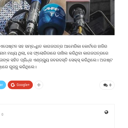
 ଏପେଷ୍ଟନ ସହ ସମ୍ବନ୍ଧିତ କାଗଜପତ୍ର ଆମେରିକା କୋର୍ଟରେ ହାଜିର
୍କ ନାମ ମଧ୍ୟ ଥିଲା, ସେ ଫ୍ଲୋରିଡାରେ ଦାଖିଲ କରିଥିବା କାଗଜପତ୍ରରେ
୍କ ସହିତ ପ୍ରିନ୍ସ ଏଣ୍ଡ୍ର୍ୟୁ ଜବରଦସ୍ତି ସେକ୍ସ୍ କରିଥିଲେ। ଅଗଷ୍ଟ
୍ଧରେ ରୁଜ୍ଜୁ କରିଥିଲେ।
er
Google+
0
0