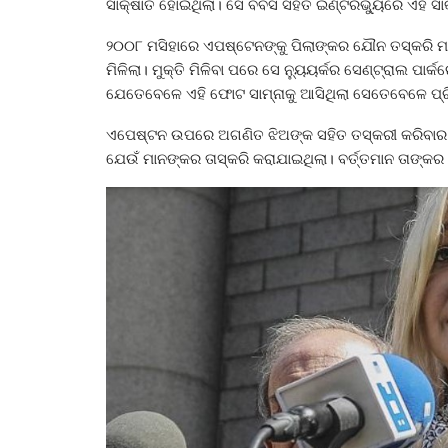
ସାକ୍ଷାତ ହୋଇଥିଲା। ସେ ବିବିସି ସହିତ ଇଣ୍ଟରଭ୍ୟୁରେ ଏହି 
୨୦୦୮ ମସିହାରେ ଏପଷ୍ଟେନଙ୍କୁ ପିଲାଙ୍କର ଯୌନ ତସ୍କରି ମାମ
ମିଳିଲା। ମୁକ୍ତି ମିଳିବା ପରେ ସେ ନ୍ୟୁୟର୍କର ସେଣ୍ଟ୍ରାଲ ପାର
ଯେତେବେଳେ ଏହି ଫୋଟ ସାମ୍ନାକୁ ଆସିଥିଲା ସେତେବେଳେ ପ୍ର
ଏପେଷ୍ଟନ ଉପରେ ଅଗଣିତ ଝିଅଙ୍କ ସହିତ ତସ୍କରୀ କରିବାର 
ଯେଉଁ ମାନଙ୍କର ତାସ୍କରି କରାଯାଇଥିଲା। ବର୍ତ୍ତମାନ ତାଙ୍କର