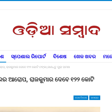
େଶ
ସ୍ପେଶାଲ ରିପୋର୍ଟ
ବିଶେଷ
ଖେଳ ଖବର
ମନୋ
ପ, ରାଜକୁମାର ଦେବେ ୧୨୨ କୋଟି ଟଙ୍କା,ଜାଣନ୍ତୁ ପୁରା ଘଟଣା
ାରର ଆରୋପ, ରାଜକୁମାର ଦେବେ ୧୨୨ କୋଟି
ଦେଶ ବିଦେଶ
ସମାଚାର