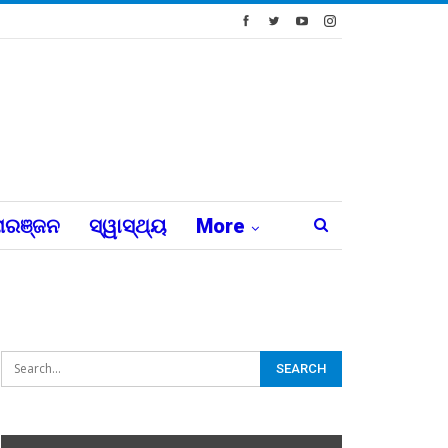
ରଞ୍ଜନ
ସ୍ୱାସ୍ଥ୍ୟ
More