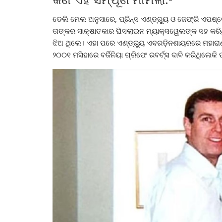
ଡେଲି ମେଲ ଅନୁସାରେ, ପ୍ରିନ୍ସ ଏଣ୍ଡ୍ର୍ୟୁ ଓ ଜେଫ୍ରି ଏପଷ
ତାଙ୍କର ସାକ୍ଷାତକାର ଘିସଲାଇନ ମ୍ୟାକ୍ସୱେଲଙ୍କ ସହ କରି
ଝିଅ ଥିଲେ। ଏହା ପରେ ଏଣ୍ଡ୍ର୍ୟୁ ଏବରଡ଼ିନଶାୟରରେ ମହାରାଣ
୨୦୦୧ ମସିହାରେ ବର୍ଜିନିୟା ଗ୍ରିଫେ ରବର୍ଟ୍ସ ଦାବି କରିଥିଲେକି